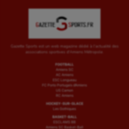
Gazette Sports est un web magazine dédié à l'actualité des
associations sportives d'Amiens Métropole.
FOOTBALL
Amiens SC
AC Amiens
ESC Longueau
FC Porto Portugais d’Amiens
US Camon
RC Amiens
HOCKEY-SUR-GLACE
Les Gothiques
BASKET-BALL
ESCLAMS BB
Amiens SC Basket-Ball