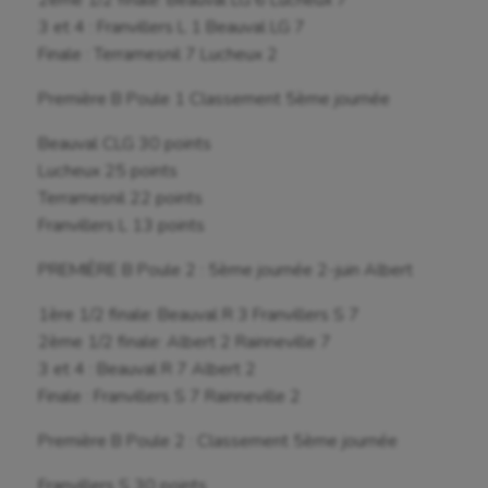
2ème 1/2 finale: Beauval LG 6 Lucheux 7
3 et 4 : Franvillers L 1 Beauval LG 7
Finale : Terramesnil 7 Lucheux 2
Première B Poule 1 Classement 5ème journée
Beauval CLG 30 points
Lucheux 25 points
Terramesnil 22 points
Franvillers L 13 points
PREMIÈRE B Poule 2 : 5ème journée 2-juin Albert
1ère 1/2 finale: Beauval R 3 Franvillers S 7
2ème 1/2 finale: Albert 2 Rainneville 7
3 et 4 : Beauval R 7 Albert 2
Finale : Franvillers S 7 Rainneville 2
Première B Poule 2 : Classement 5ème journée
Franvillers S 30 points