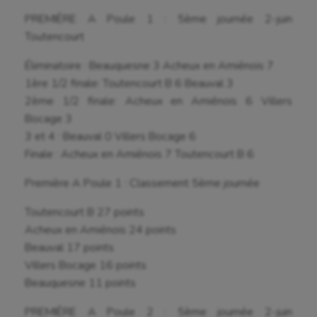
PREMIÈRE A Poule 1 : 5ème journée 2-juin
Toutencourt
Éliminatoire : Beauquesne 3 Acheux en Amiénois 7
1ère 1/2 finale: Toutencourt B 6 Beauval 3
2ème 1/2 finale: Acheux en Amiénois 6 Villers
Bocage 3
3 et 4 : Beauval 0 Villers Bocage 6
Finale : Acheux en Amiénois 7 Toutencourt B 6
Première A Poule 1 : Classement 5ème journée
Toutencourt B 27 points
Acheux en Amiénois 24 points
Beauval 17 points
Villers Bocage 16 points
Beauquesne 11 points
PREMIÈRE A Poule 2 : 5ème journée 2-juin