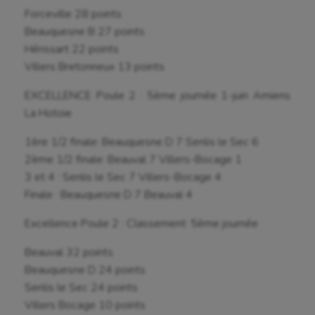
Forceville 28 points
Beauquesne B 27 points
Hérissart 22 points
Villers Bretonneux 13 points
EXCELLENCE Poule 2 : 5ème journée 1-juin Amiens
La Hotoie
1ère 1/2 finale: Beauquesne D 7 Senlis le Sec 6
2ème 1/2 finale: Beauval 7 Villers-Bocage 1
3 et 4 : Senlis le Sec 7 Villers-Bocage 4
Finale : Beauquesne D 7 Beauval 4
Excellence Poule 2 : Classement: 5ème journée
Beauval 32 points
Beauquesne D 24 points
Senlis le Sec 24 points
Villers Bocage 10 points