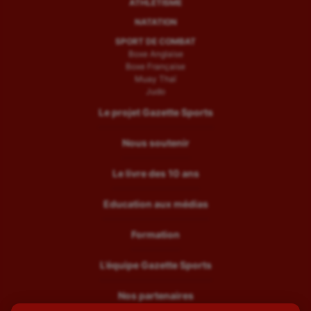
ATHLÉTISME
NATATION
SPORT DE COMBAT
Boxe Anglaise
Boxe Française
Muay Thaï
Judo
Le projet Gazette Sports
Nous soutenir
Le livre des 10 ans
Education aux médias
Formation
L’équipe Gazette Sports
Nos partenaires