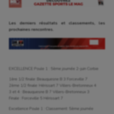
Les derniers résultats et classements, les
prochaines rencontres.
EXCELLENCE Poule 1 : 5ème journée 2-juin Corbie
1ère 1/2 finale: Beauquesne B 3 Forceville 7
2ème 1/2 finale: Hérissart 7 Villers-Bretonneux 4
3 et 4 : Beauquesne B 7 Villers-Bretonneux 3
Finale : Forceville 5 Hérissart 7
Excellence Poule 1 : Classement: 5ème journée