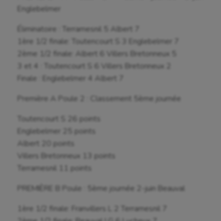
Englebelmer
Éliminatoire : Terramesnil 5 Albert 7
1ère 1/2 finale: Toutencourt S 3 Englebelmer 7
2ème 1/2 finale: Albert 6 Villers Bretonneux 5
3 et 4 : Toutencourt S 6 Villers Bretonneux 2
Finale : Englebelmer 4 Albert 7
Première A Poule 2 : Classement 5ème journée
Toutencourt S 26 points
Englebelmer 25 points
Albert 20 points
Villers Bretonneux 13 points
Terramesnil 11 points
PREMIÈRE B Poule : 5ème journée 2-juin Beauval
1ère 1/2 finale: Franvillers L 2 Terramesnil 7