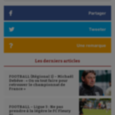
:
Partager
Tweeter
Une remarque
Les derniers articles
FOOTBALL (Régional 1) – Michaël
Debève : « On va tout faire pour
retrouver le championnat de
France »
FOOTBALL – Ligue 3 : Ne pas
prendre à la légère le FC Fleury