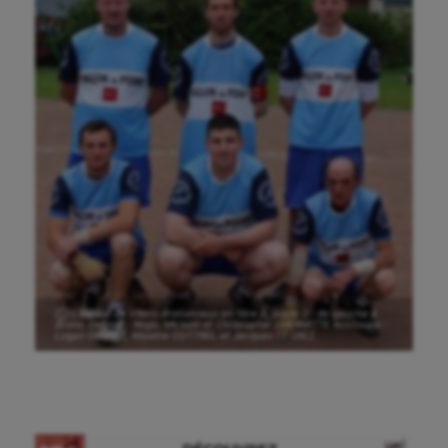
Ⓒ L’équipe de Villers-Bretonneux en 1ère A, poule 2 : de gauche à
droite, Debout : Régis, Mickaël et Christopher LHERMITTE Accroupis :
Logan DEGREZ, Maxime COTTREL et Jacques DEGREZ.