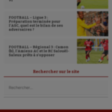
91
FOOTBALL – Ligue 3 :
Préparation terminée pour
l’ASC, quel est le bilan de ses
adversaires ?
FOOTBALL – Régional 3 : Camon
(b), l’Amiens AC et le RC Salouël-
Saleux prêts à s’opposer
Rechercher sur le site
Rechercher :