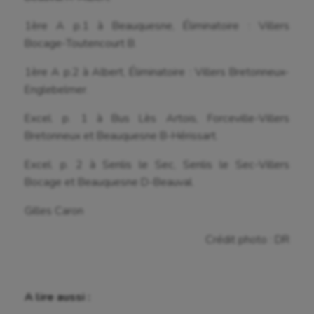
1ère A p.1 à Beauquesne, Éliminatoire : Villers
Bocage-Toutencourt B.
1ère A p.2 à Albert, Éliminatoire : Villers Bretonneux-
Englebelmer.
Excel. p. 1 à Bus Lès Artois, Forceville-Villers
Bretonneux et Beauquesne B-Hérissart.
Excel. p. 2 à Senlis le Sec, Senlis le Sec-Villers
Bocage et Beauquesne D-Beauval.
Gilles Caron
Crédit photo : DR
A lire aussi :