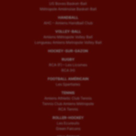
US Boves Basket-Ball
Métropole Amiénoise Basket-Ball
HANDBALL
AHC – Amiens Handball Club
VOLLEY-BALL
Amiens Métropole Volley Ball
Longueau Amiens Metropole Volley Ball
HOCKEY-SUR-GAZON
RUGBY
RCA (F) – Les Licornes
RCA (H)
FOOTBALL AMÉRICAIN
Les Spartiates
TENNIS
Amiens Athletic Club Tennis
Tennis Club Amiens Métropole
RCA Tennis
ROLLER-HOCKEY
Les Ecureuils
Green Falcons