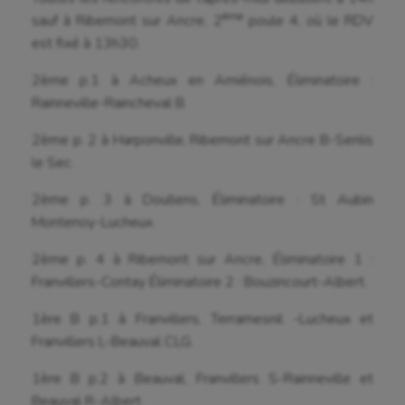
Water-polo
ème
sauf à Ribemont sur Ancre, 2
poule 4, où le RDV
est fixé à 13h30.
2ème p.1 à Acheux en Amiénois, Éliminatoire :
Rainneville-Raincheval B.
2ème p. 2 à Harponville, Ribemont sur Ancre B-Senlis
le Sec.
2ème p. 3 à Doullens, Éliminatoire : St Aubin
Montenoy-Lucheux.
2ème p. 4 à Ribemont sur Ancre, Éliminatoire 1 :
Franvillers-Contay Éliminatoire 2 : Bouzincourt-Albert.
1ère B p.1 à Franvillers, Terramesnil -Lucheux et
Franvillers L-Beauval CLG.
1ère B p.2 à Beauval, Franvillers S-Rainneville et
Beauval R-Albert.