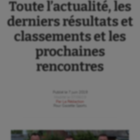
Toute l’actualité, les
derniers résultats et
classements et les
prochaines
rencontres
Publié le
7 juin 2019
Modifié le
07/06/19
Par
La Rédaction
Pour
Gazette Sports