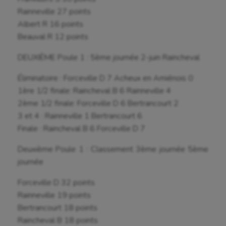
Rainneville 27 points
Albert R 16 points
Beauval R 12 points
DEUXIÈME Poule 1 : 5ème journée 2-juin Raincheval
Éliminatoire : Forceville D 7 Acheux en Amiénois 0
1ère 1/2 finale: Raincheval B 6 Rainneville 4
2ème 1/2 finale: Forceville D 6 Bertrancourt 2
3 et 4 : Rainneville 1 Bertrancourt 6
Finale : Raincheval B 6 Forceville D 7
Deuxième Poule 1 : Classement 3ème journée 5ème
journée
Aéronautique
Forceville D 32 points
Athlétisme
Rainneville 19 points
Bertrancourt 18 points
Auto
Raincheval B 18 points