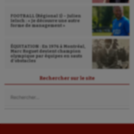
Sport handicap
Sport santé
FOOTBALL (Régional 1) – Julien
Ielsch : « Je découvre une autre
forme de management »
Sport-entreprise
Sport-santé
ÉQUITATION : En 1976 à Montréal,
Marc Roguet devient champion
Tir
olympique par équipes en sauts
d’obstacles
Tir à l'arc
Triathlon
Rechercher sur le site
Ultimate frisbee
Rechercher :
UNSS
Voile
Wakeboard