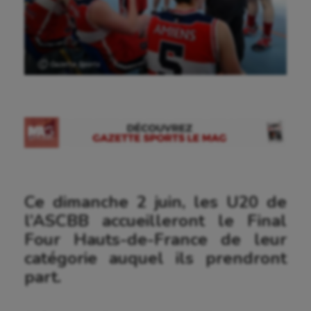
Ⓒ Gazette Sports
Ce dimanche 2 juin, les U20 de
l’ASCBB accueilleront le Final
Aéronautique
Four Hauts-de-France de leur
catégorie auquel ils prendront
Athlétisme
part.
Auto