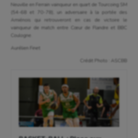
Neuville en Ferrain vainqueur en quart de Tourcoing SM
Danse
(54-68 et 70-78), un adversaire à la portée des
Amiénois qui retrouveront en cas de victoire le
Equitation
vainqueur de match entre
Cœur de Flandre et BBC
Coulogne.
Escalade
Aurélien Finet
Escrime
Crédit Photo : ASCBB
Fitness
Flag football
Football américain
Futsal
Golf
Gymnastique
Gymnastique rythmique