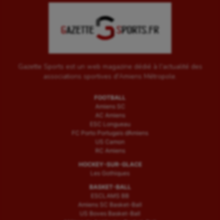
Water-polo
Gazette Sports est un web magazine dédié à l'actualité des
associations sportives d'Amiens Métropole.
FOOTBALL
Amiens SC
AC Amiens
ESC Longueau
FC Porto Portugais d’Amiens
US Camon
RC Amiens
HOCKEY-SUR-GLACE
Les Gothiques
BASKET-BALL
ESCLAMS BB
Amiens SC Basket-Ball
US Boves Basket-Ball