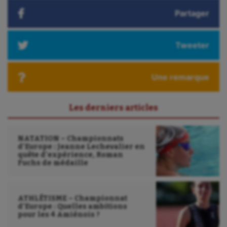
Outdoor
Partager
Paddle
Tweeter
Parkour
Patinage artistique
Une remarque
Pétanque
Les derniers articles
Plongée
Randonnée / Marche
NATATION – Championnats
d’Europe : Jeanne Lechevalier en
Roller-derby
quête d’expérience, Roman
Fuchs de médaille
Sarbacane
Sauvetage sportif
ATHLÉTISME – Championnat
d’Europe : Quelles ambitions
Sport adapté
pour les 4 Amiénois ?