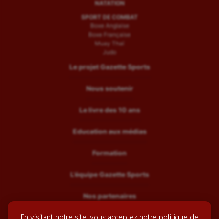
NATATION
SPORT DE COMBAT
Boxe Anglaise
Boxe Française
Muay Thaï
Judo
Le projet Gazette Sports
Nous soutenir
Le livre des 10 ans
Education aux médias
Formation
L’équipe Gazette Sports
Nos partenaires
En visitant notre site, vous acceptez notre politique de
Recrutement