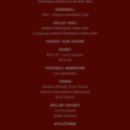
Métropole Amiénoise Basket-Ball
HANDBALL
AHC – Amiens Handball Club
VOLLEY-BALL
Amiens Métropole Volley Ball
Longueau Amiens Metropole Volley Ball
HOCKEY-SUR-GAZON
RUGBY
RCA (F) – Les Licornes
RCA (H)
FOOTBALL AMÉRICAIN
Les Spartiates
TENNIS
Amiens Athletic Club Tennis
Tennis Club Amiens Métropole
RCA Tennis
ROLLER-HOCKEY
Les Ecureuils
Green Falcons
ATHLÉTISME