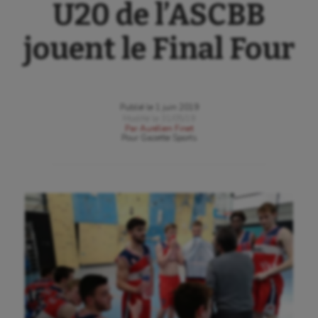
U20 de l’ASCBB
jouent le Final Four
Publié le
1 juin 2019
Modifié le
31/05/19
Par
Aurélien Finet
Pour
Gazette Sports