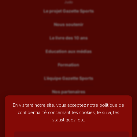
Judo
Le projet Gazette Sports
Nous soutenir
Le livre des 10 ans
Education aux médias
Formation
L’équipe Gazette Sports
Nos partenaires
En visitant notre site, vous acceptez notre politique de
Recrutement
confidentialité concernant les cookies, le suivi, les
Mentions légales
statistiques, etc.
Contactez-nous