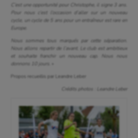
Cerf Volant
C’est une opportunité pour Christophe, il signe 3 ans.
Pour nous c’est l’occasion d’aller sur un nouveau
Cheerleading
cycle, un cycle de 5 ans pour un entraîneur est rare en
Europe.
Course à pied
Nous sommes tous marqués par cette séparation.
Crossfit
Nous allons repartir de l’avant. Le club est ambitieux
Cyclisme
et souhaite franchir un nouveau cap. Nous nous
donnons 10 jours.
»
Danse
Propos recueillis par Leandre Leber
Equitation
Crédits photos : Leandre Leber
Escalade
Escrime
Fitness
Flag football