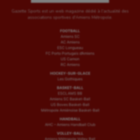
Gazette Sports est un web magazine dédié à l'actualité des
associations sportives d'Amiens Métropole.
FOOTBALL
Amiens SC
AC Amiens
ESC Longueau
FC Porto Portugais d’Amiens
US Camon
RC Amiens
HOCKEY-SUR-GLACE
Les Gothiques
BASKET-BALL
ESCLAMS BB
Amiens SC Basket-Ball
US Boves Basket-Ball
Métropole Amiénoise Basket-Ball
HANDBALL
AHC – Amiens Handball Club
VOLLEY-BALL
Amiens Métropole Volley Ball