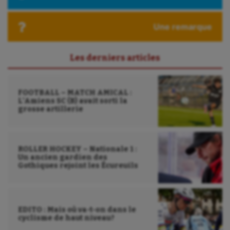
Roller-derby
Une remarque
Sarbacane
Sauvetage sportif
Les derniers articles
Sport adapté
FOOTBALL – MATCH AMICAL :
Sport handicap
L’Amiens SC (B) avait sorti la
grosse artillerie
Sport santé
Sport-entreprise
ROLLER HOCKEY – Nationale 1 :
Sport-santé
Un ancien gardien des
Gothiques rejoint les Écureuils
Tir
Tir à l'arc
EDITO : Mais où va-t-on dans le
cyclisme de haut niveau?
Triathlon