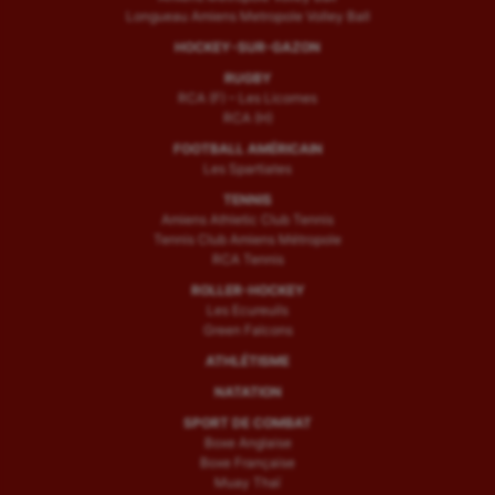
Longueau Amiens Metropole Volley Ball
HOCKEY-SUR-GAZON
RUGBY
RCA (F) – Les Licornes
RCA (H)
FOOTBALL AMÉRICAIN
Les Spartiates
TENNIS
Amiens Athletic Club Tennis
Tennis Club Amiens Métropole
RCA Tennis
ROLLER-HOCKEY
Les Ecureuils
Green Falcons
ATHLÉTISME
NATATION
SPORT DE COMBAT
Boxe Anglaise
Boxe Française
Muay Thaï