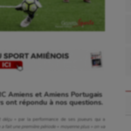
RC Amiens et Amiens Portugais
Re
rs ont répondu à nos questions.
t déçu
» par la performance de ses joueurs qui a
 a fait une première période « moyenne plus » on va