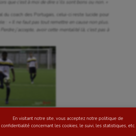
ors que c’est à moi de dire s’ils sont bons ou non. »
l du coach des Portugais, celui-ci reste lucide pour
ble :
« Il ne faut pas tout remettre en cause non plus.
erdre j’accepte, avoir cette mentalité là, c’est pas à
se
Kayak-polo
tation
Korfbal
lade
Longue paume
ime
Moto
ess
Natation
ur la fin de match très prolifique, qui, cette fois, a
En visitant notre site, vous acceptez notre politique de
football
Natation artistique
ois buts dans les cinq dernières minutes. Sur le banc,
confidentialité concernant les cookies, le suivi, les statistiques, etc.
a vécu cette saison, c’est à dire prendre un but, et
ball américain
Omnisports