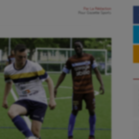
Par
La Rédaction
Pour
Gazette Sports