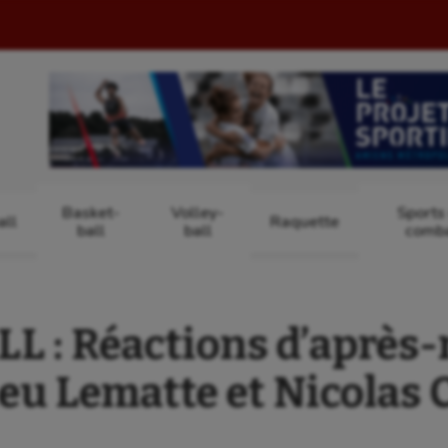
Basket-
Volley-
Sports
ll
Raquette
ball
ball
comb
L : Réactions d’après-
eu Lematte et Nicolas 