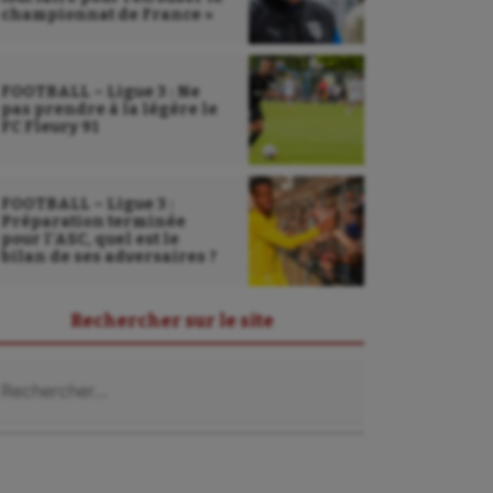
championnat de France »
FOOTBALL – Ligue 3 : Ne
pas prendre à la légère le
FC Fleury 91
FOOTBALL – Ligue 3 :
Préparation terminée
pour l’ASC, quel est le
bilan de ses adversaires ?
Rechercher sur le site
chercher :