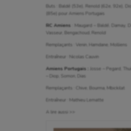
Buts : Baldé (53e), Renold (62e, 92e), D
(85e) pour Amiens Portugais
RC Amiens
: Maugard – Baldé, Damay, D
Vasseur, Bengachoud, Renold
Remplaçants : Venin, Hamdane, Molliens
Entraîneur : Nicolas Cauvin
Amiens Portugais :
Josse – Pegard, Thui
– Diop, Somon, Dias
Remplaçants : Chive, Bourma, Mbickilat
Entraîneur : Mathieu Lematte
A lire aussi >>