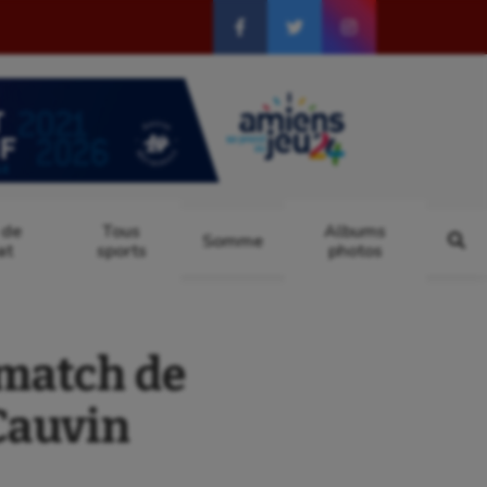
 de
Tous
Albums
Somme
at
sports
photos
match de
Cauvin