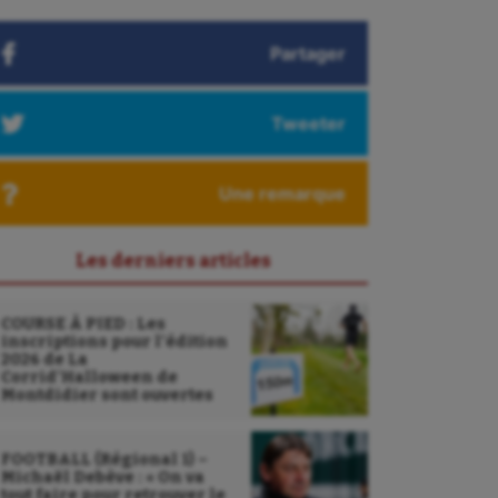
Partager
Tweeter
Une remarque
Les derniers articles
COURSE À PIED : Les
inscriptions pour l’édition
2026 de La
Corrid’Halloween de
Montdidier sont ouvertes
FOOTBALL (Régional 1) –
Michaël Debève : « On va
tout faire pour retrouver le