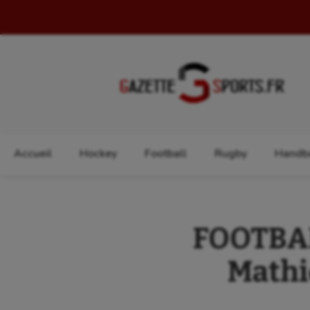
Rechercher :
Accueil
Hockey
Football
Rugby
Handba
FOOTBAL
Mathi