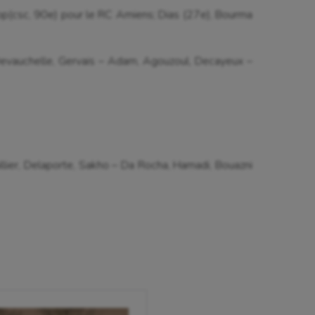
iop(csc, 90e) pour le RC Amiens; Dias (27e), Bourma
evauchelle, Gervais – Adam, Agouzoul, Decayeux –
llier, Delaporte, Sakho – Da Rocha, Hamadi, Bouazni