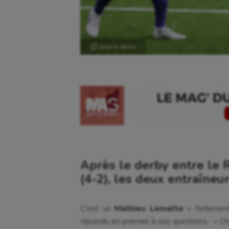
Ⓒ Gazette Sports
Après le derby entre le 
(4-2), les deux entraîneu
C’est un
Mathieu Lematte
«
fortemen
répondu en premier à nos questions :
« On