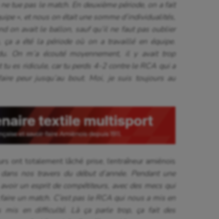
 ne tue pas le match. En deuxième période, on a fait
uipe », et nous on était une somme d’individualités,
 on avait le ballon, sauf qu’il ne faut pas oublier
 ça a été la période où on a travaillé en équipe.
rdu. On m’a écouté moyennement, il y avait trop
 tu es ridicule, car tu perds 4-2 contre le RCA qui a
aire peur jusqu’au bout. Moi, je suis toujours au
s ont totalement lâché prise, l’entraîneur amiénois
 dans nos travers du début d’année. Pendant une
à avoir un esprit de compétiteurs, avec des mecs qui
 faire un match. C’est pas le RCA qui nous a mis en
 mis en difficulté. Là ça parle trop, ça fait des