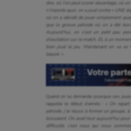
dire, où l’on peut scorer davantage, où on
n’importe quoi, on a joué contre « UNE éq
où on a décidé de jouer simplement quand
que la grosse période où on a été bon,
Aujourd’hui, on s’est un petit peu pe
d’excitation sur le match. Et, à un moment
bien joué le jeu. Maintenant on va se f
taquet. »
Quand on lui demande pourquoi ses joueur
rappelle le début d’année :
« On repart
période, j’ai réussi à former un groupe, 
bossaient.
On avait tout aujourd’hui pour
difficulté, c’est nous qui nous sommes