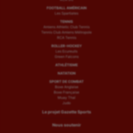
FOOTBALL AMÉRICAIN
Les Spartiates
TENNIS
Amiens Athletic Club Tennis
Tennis Club Amiens Métropole
RCA Tennis
ROLLER-HOCKEY
Les Ecureuils
Green Falcons
ATHLÉTISME
NATATION
SPORT DE COMBAT
Boxe Anglaise
Boxe Française
Muay Thaï
Judo
Le projet Gazette Sports
Nous soutenir