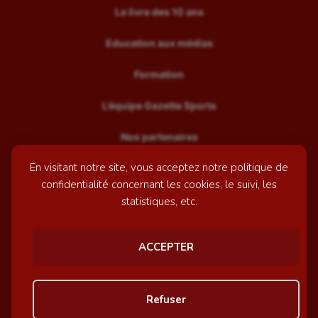
Le livre des 10 ans
Education aux médias
Formation
L’équipe Gazette Sports
Nos partenaires
En visitant notre site, vous acceptez notre politique de
Recrutement
confidentialité concernant les cookies, le suivi, les
Mentions légales
statistiques, etc.
Contactez-nous
ACCEPTER
© GazetteSports - 2026 | Site internet réalisé par
l'agence
Refuser
Awelty