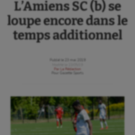
L’Amiens SC (b) se
loupe encore dans le
temps additionnel
Publié le
23 mai 2019
Modifié le
23/05/19
Par
La Rédaction
Pour
Gazette Sports