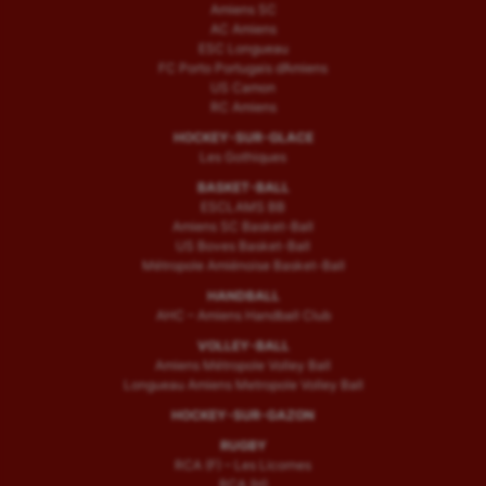
Amiens SC
AC Amiens
ESC Longueau
FC Porto Portugais d’Amiens
US Camon
RC Amiens
HOCKEY-SUR-GLACE
Les Gothiques
BASKET-BALL
ESCLAMS BB
Amiens SC Basket-Ball
US Boves Basket-Ball
Métropole Amiénoise Basket-Ball
HANDBALL
AHC – Amiens Handball Club
VOLLEY-BALL
Amiens Métropole Volley Ball
Longueau Amiens Metropole Volley Ball
HOCKEY-SUR-GAZON
RUGBY
RCA (F) – Les Licornes
RCA (H)