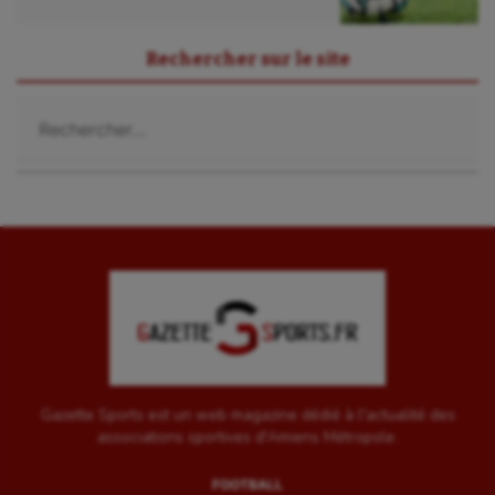
UNSS
Voile
Rechercher sur le site
Wakeboard
Rechercher :
Water-polo
Gazette Sports est un web magazine dédié à l'actualité des
associations sportives d'Amiens Métropole.
FOOTBALL