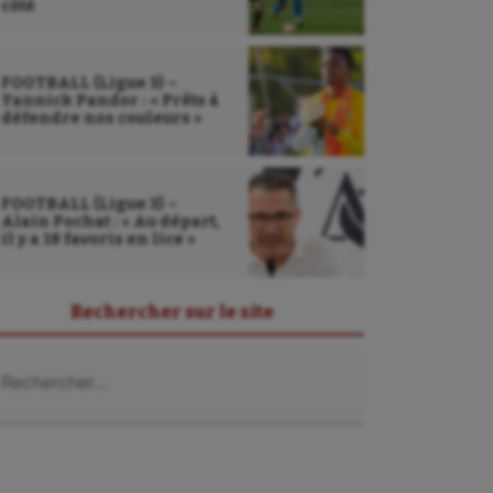
côté
FOOTBALL (Ligue 3) –
Yannick Pandor : « Prêts à
défendre nos couleurs »
FOOTBALL (Ligue 3) –
Alain Pochat : « Au départ,
il y a 18 favoris en lice »
Rechercher sur le site
chercher :
Sarbacane