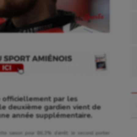
 officiellement par les
Re
le deuxième gardien vient de
une année supplémentaire.
te saison pour 86,3% d’arrêt, le second portier
se
Kayak-polo