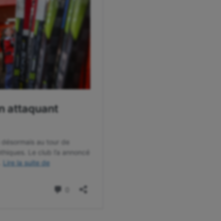
isport
Plongée
isme
Randonnée / Marche
 Olympiques et Paralympiques
Roller-derby