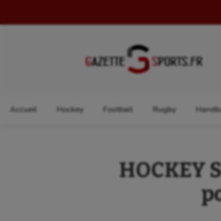
Rechercher :
Accueil
Hockey
Football
Rugby
Handba
HOCKEY SU
p