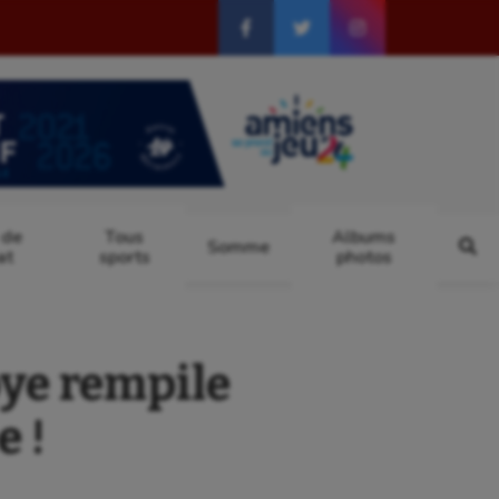
 de
Tous
Albums
Somme
at
sports
photos
ye rempile
 !