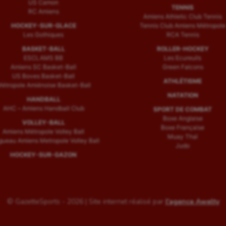
US Camon
TENNIS
RC Amiens
Amiens Athletic Club Tennis
HOCKEY-SUR-GLACE
Tennis Club Amiens Métropole
Les Gothiques
RCA Tennis
BASKET-BALL
ROLLER-HOCKEY
ESCLAMS BB
Les Ecureuils
Amiens SC Basket-Ball
Green Falcons
US Boves Basket-Ball
ATHLÉTISME
étropole Amiénoise Basket-Ball
NATATION
HANDBALL
AHC – Amiens Handball Club
SPORT DE COMBAT
Boxe Anglaise
VOLLEY-BALL
Boxe Française
Amiens Métropole Volley Ball
Muay Thaï
ueau Amiens Metropole Volley Ball
Judo
HOCKEY-SUR-GAZON
© GazetteSports - 2026 | Site internet réalisé par
l'agence Awelty