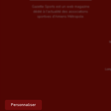
Gazette Sports est un web magazine
dédié à l'actualité des associations
sportives d'Amiens Métropole.
M
Long
Personnaliser