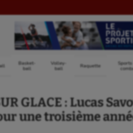
Basket-
Volley-
Sports
ll
Raquette
ball
ball
comb
R GLACE : Lucas Savo
our une troisième année