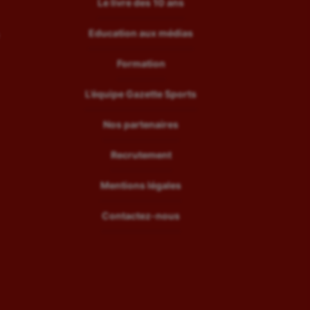
Le livre des 10 ans
Education aux médias
Formation
L’équipe Gazette Sports
Nos partenaires
Recrutement
Mentions légales
Contactez-nous