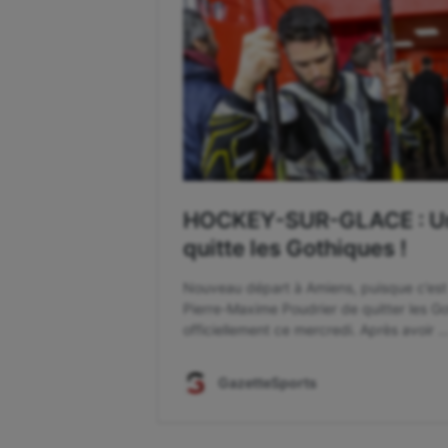
Course à pied
Hand
Crossfit
Hipp
Cyclisme
Jeux