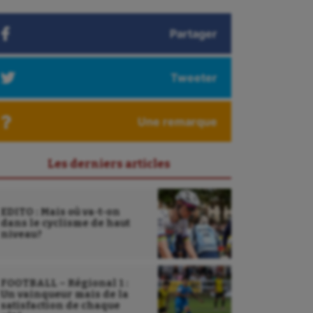
Partager
Tweeter
Une remarque
Les derniers articles
EDITO : Mais où va-t-on
dans le cyclisme de haut
niveau?
FOOTBALL – Régional 1 :
Un vainqueur mais de la
satisfaction de chaque