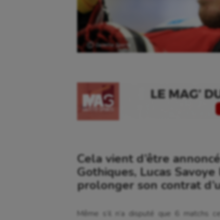
Ⓒ Gazette Sports
Cela vient d’être annoncé
Gothiques, Lucas Savoye 
prolonger son contrat d’
Même s’il n’a disputé que 6 matchs cet
Aéronautique
Dan