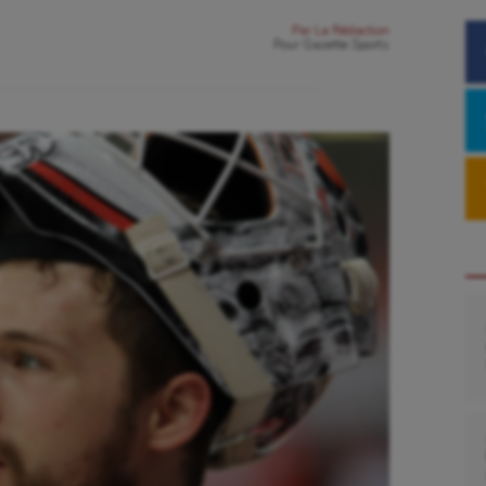
Par
La Rédaction
Pour
Gazette Sports