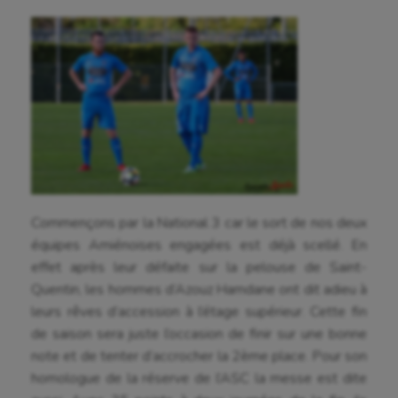
Commençons par la National 3 car le sort de nos deux
équipes Amiénoises engagées est déjà scellé. En
effet après leur défaite sur la pelouse de Saint-
Quentin, les hommes d’Azouz Hamdane ont dit adieu à
leurs rêves d’accession à l’étage supérieur. Cette fin
de saison sera juste l’occasion de finir sur une bonne
note et de tenter d’accrocher la 2ème place. Pour son
homologue de la réserve de l’ASC la messe est dite