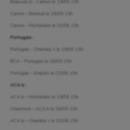
Beauvais b – Camon le 19/05 15h
Roller-derby
Camon – Breteuil le 26/05 15h
Sarbacane
Camon – Montataire le 02/06 15h
Sauvetage sportif
Portugais :
Sport adapté
Portugais – Chambly c le 19/05 15h
Sport handicap
RCA – Portugais le 26/05 15h
Sport santé
Portugais – Etaples le 02/06 15h
Sport-entreprise
ACA b :
Sport-santé
ACA b – Montataire le 19/05 15h
Tir
Chaumont – ACA b le 26/05 15h
Tir à l'arc
ACA b – Chambly c le 02/06 15h
Triathlon