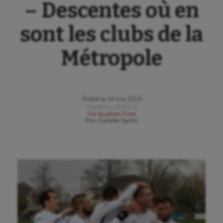
– Descentes où en
sont les clubs de la
Métropole
Publié le
16 mai 2019
Modifié le
16/05/19
Par
Aurélien Finet
Pour
Gazette Sports