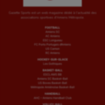
Gazette Sports est un web magazine dédié à l'actualité des
associations sportives d'Amiens Métropole.
FOOTBALL
Amiens SC
AC Amiens
ESC Longueau
FC Porto Portugais d’Amiens
US Camon
RC Amiens
HOCKEY-SUR-GLACE
Les Gothiques
BASKET-BALL
ESCLAMS BB
Amiens SC Basket-Ball
US Boves Basket-Ball
Métropole Amiénoise Basket-Ball
HANDBALL
AHC – Amiens Handball Club
VOLLEY-BALL