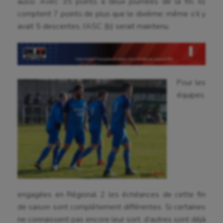
aussi. Avec 35 points à deux journées de la fin, ils
comptent 7 points de plus que le dixième; même s’il y
avait 5 descentes, l’ASC (b) serait maintenu.
Pour les
équipes
engagées en Régional 2 les échéances de cette fin
de saison sont complètement différentes. Si certaines
ne connaissent pas encore leur sort, d’autres sont déjà