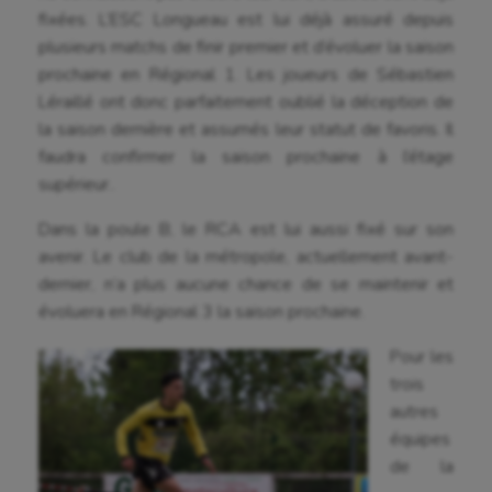
fixées. L’ESC Longueau est lui déjà assuré depuis
plusieurs matchs de finir premier et d’évoluer la saison
prochaine en Régional 1. Les joueurs de Sébastien
Léraillé ont donc parfaitement oublié la déception de
la saison dernière et assumés leur statut de favoris. Il
faudra confirmer la saison prochaine à l’étage
supérieur..
Dans la poule B, le RCA est lui aussi fixé sur son
avenir. Le club de la métropole, actuellement avant-
dernier, n’a plus aucune chance de se maintenir et
évoluera en Régional 3 la saison prochaine.
Pour les
trois
autres
équipes
de la