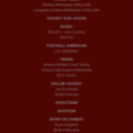
Amiens Métropole Volley Ball
Longueau Amiens Metropole Volley Ball
HOCKEY-SUR-GAZON
RUGBY
RCA (F) – Les Licornes
RCA (H)
FOOTBALL AMÉRICAIN
Les Spartiates
TENNIS
Amiens Athletic Club Tennis
Tennis Club Amiens Métropole
RCA Tennis
ROLLER-HOCKEY
Les Ecureuils
Green Falcons
ATHLÉTISME
NATATION
SPORT DE COMBAT
Boxe Anglaise
Boxe Française