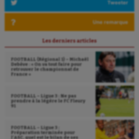
Tweeter
Une remarque
Les derniers articles
FOOTBALL (Régional 1) – Michaël
Debève : « On va tout faire pour
retrouver le championnat de
France »
FOOTBALL – Ligue 3 : Ne pas
prendre à la légère le FC Fleury
91
FOOTBALL – Ligue 3 :
Préparation terminée pour
l’ASC, quel est le bilan de ses