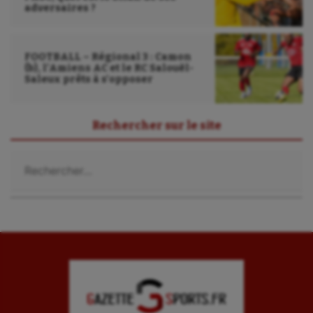
adversaires ?
FOOTBALL – Régional 3 : Camon
(b), l’Amiens AC et le RC Salouël-
Saleux prêts à s’opposer
Rechercher sur le site
Rechercher :