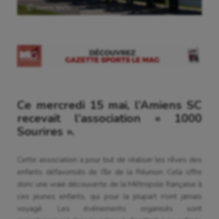
Ⓒ Gazette Sports
Ce mercredi 15 mai, l’Amiens SC
recevait l’association « 1000
Sourires ».
Cette association a pour but de réaliser les rêves des
enfants défavorisés de l’île de la Réunion. Cela offre
donc une vraie découverte de la Métropole française à
ces jeunes enfants, qui pour la plupart n’ont jamais
voyagé. Les événements organisés sont