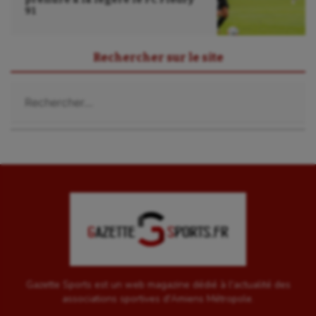
91
Rechercher sur le site
Rechercher :
Gazette Sports est un web magazine dédié à l'actualité des
associations sportives d'Amiens Métropole.