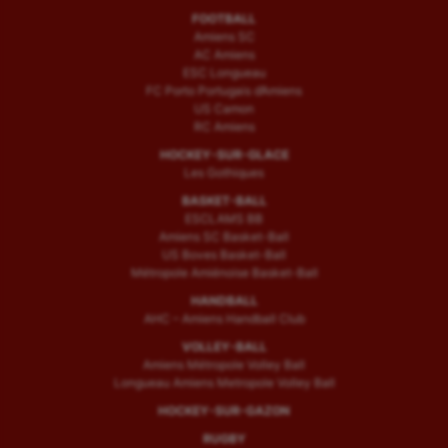
FOOTBALL
Amiens SC
AC Amiens
ESC Longueau
FC Porto Portugais d’Amiens
US Camon
RC Amiens
HOCKEY-SUR-GLACE
Les Gothiques
BASKET-BALL
ESCLAMS BB
Amiens SC Basket-Ball
US Boves Basket-Ball
Métropole Amiénoise Basket-Ball
HANDBALL
AHC – Amiens Handball Club
VOLLEY-BALL
Amiens Métropole Volley Ball
Longueau Amiens Metropole Volley Ball
HOCKEY-SUR-GAZON
RUGBY