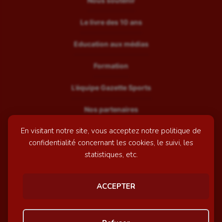
Nous soutenir
Le livre des 10 ans
Education aux médias
Formation
L’équipe Gazette Sports
Nos partenaires
En visitant notre site, vous acceptez notre politique de
Recrutement
confidentialité concernant les cookies, le suivi, les
Mentions légales
statistiques, etc.
Contactez-nous
ACCEPTER
© GazetteSports - 2026 | Site internet réalisé par
l'agence