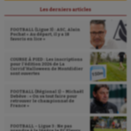
Les derniers articles
FOOTBALL (Ligue 3) : ASC, Alain
Pochat « Au départ, il y a 18
favoris en lice »
COURSE À PIED : Les inscriptions
pour l’édition 2026 de La
Corrid’Halloween de Montdidier
sont ouvertes
FOOTBALL (Régional 1) – Michaël
Debève : « On va tout faire pour
retrouver le championnat de
France »
FOOTBALL – Ligue 3 : Ne pas
prendre à la légère le FC Fleury