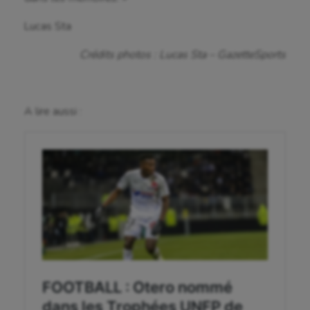
Hippisme
Lucas Sta
Jeux Olympiques et Paralympiques
Crédits photos : Lucas Sta – GazetteSports
Kayak-polo
Korfbal
A lire aussi :
Longue paume
Moto
Natation
Natation artistique
Omnisports
Outdoor
Paddle