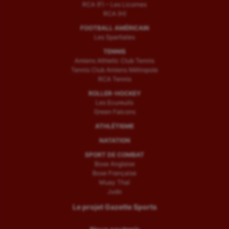
RCA (F) – Les Licornes
RCA (H)
FOOTBALL AMÉRICAIN
Les Spartiates
TENNIS
Amiens Athletic Club Tennis
Tennis Club Amiens Métropole
RCA Tennis
ROLLER-HOCKEY
Les Ecureuils
Green Falcons
ATHLÉTISME
NATATION
SPORT DE COMBAT
Boxe Anglaise
Boxe Française
Muay Thaï
Judo
Le projet Gazette Sports