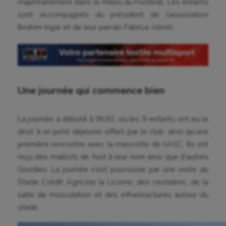
majoritairement dans le milieu du Football. Les enfants
sont accompagnés du président de l’association
Ibrahim Ingar et de leur parrain Fabrice Abriel.
Une journée qui commence bien
La journée a débuté à 9h30, où les 9 enfants ont eu le
droit à un petit déjeuner offert par le club, ainsi qu’une
première rencontre avec la mascotte de l’ASC. Ils ont
reçu des maillots de foot à leur nom ainsi que d’autres
Goodies. La journée s’est poursuivie par une visite du
Stade Crédit Agricole la Licorne, des vestiaires, de la
salle de musculation et des infrastructures autour du
stade.