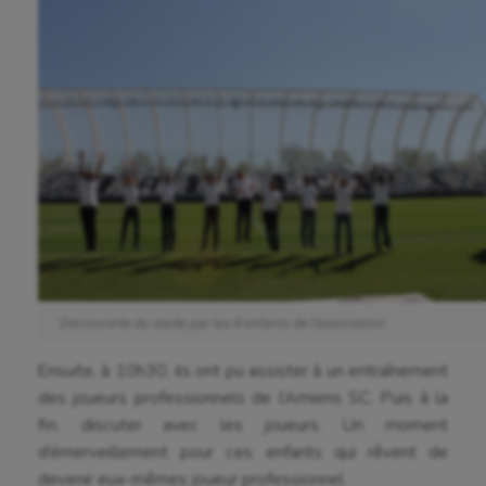
Aéronautique
Athlétisme
Découverte du stade par les 9 enfants de l’association
Auto
Ensuite, à 10h30, ils ont pu assister à un entraînement
Aviron
des joueurs professionnels de l’Amiens SC. Puis à la
fin, discuter avec les joueurs. Un moment
Balle à la main
d’émerveillement pour ces enfants qui rêvent de
devenir eux-mêmes joueur professionnel.
Ballon au poing