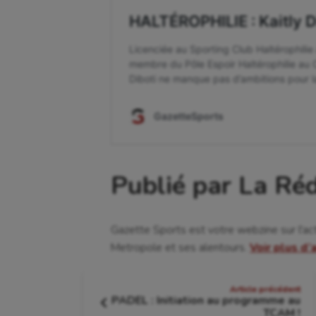
Publié par La Ré
Gazette Sports est votre webzine sur l'ac
Metropole et ses alentours.
Voir plus d’
Navigation
Article précédent
PADEL : Initiation au programme au
de
Article
TCAM !