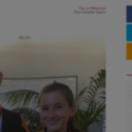
Par
La Rédaction
Pour
Gazette Sports