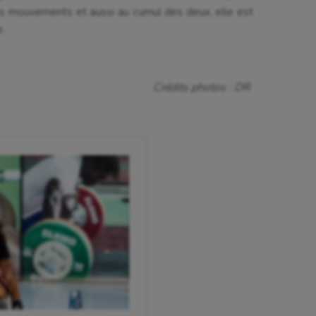
des mouvements et aussi au cumul des deux, elle est
.
Crédits photos : DR