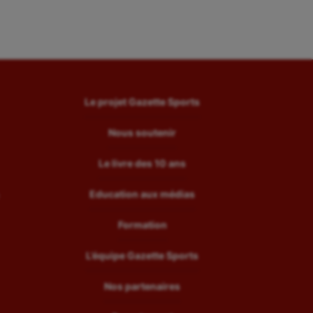
Le projet Gazette Sports
Nous soutenir
Le livre des 10 ans
Education aux médias
Formation
L’équipe Gazette Sports
Nos partenaires