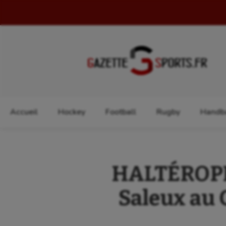
Rechercher :
Accueil
Hockey
Football
Rugby
Handba
HALTÉROPHI
Saleux au 