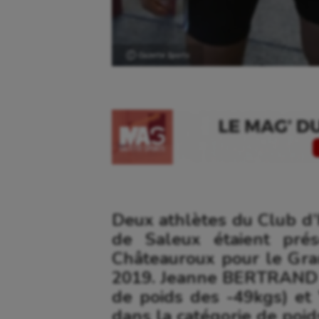
Ⓒ Gazette Sports
Deux athlètes du Club d’
Aéronautique
Dan
de Saleux étaient pré
Châteauroux pour le Gran
Athlétisme
Equi
2019. Jeanne BERTRAND (
Auto
Esca
de poids des -49kgs) e
dans la catégorie de poid
Aviron
Escr