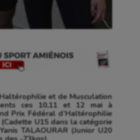
Haltérophilie et de Musculation
se
Kayak-polo
sents ces 10,11 et 12 mai à
d Prix Fédéral d’Haltérophilie
tation
Korfbal
Cadette U15 dans la catégorie
lade
Longue paume
t Yanis TALAOURAR (Junior U20
s des -73kgs).
ime
Moto