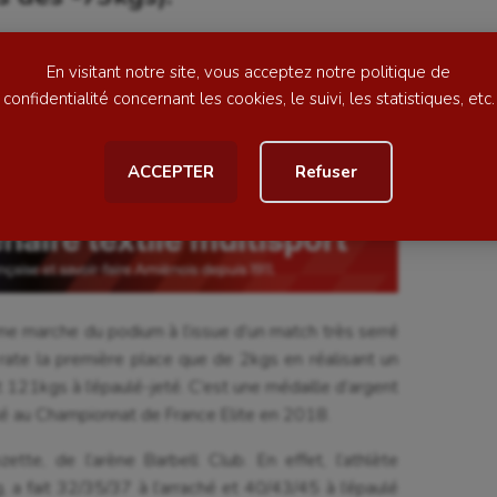
ess
Natation
ème
ion et qui s’est classée 3
de sa catégorie en
En visitant notre site, vous acceptez notre politique de
football
Natation artistique
’épaulé-jeté. Elle a réalisé un total de 76kgs mais
confidentialité concernant les cookies, le suivi, les statistiques, etc.
nt. Jeanne est une athlète prometteuse qui revient
ball américain
Omnisports
ationale alors qu’elle n’est que dans sa première
ACCEPTER
Refuser
al
Outdoor
Paddle
astique
Parkour
astique rythmique
Patinage artistique
ème marche du podium à l’issue d’un match très serré
rophilie
Pétanque
 rate la première place que de 2kgs en réalisant un
 121kgs à l’épaulé-jeté. C’est une médaille d’argent
isport
Plongée
lé au Championnat de France Elite en 2018.
isme
Randonnée / Marche
tte, de l’arène Barbell Club. En effet, l’athlète
 Olympiques et Paralympiques
Roller-derby
 a fait 32/35/37 à l’arraché et 40/43/45 à l’épaulé