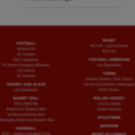
suivant
:
RUGBY
FOOTBALL
RCA (F) – Les Licornes
Amiens SC
RCA (H)
AC Amiens
ESC Longueau
FOOTBALL AMÉRICAIN
FC Porto Portugais d’Amiens
Les Spartiates
US Camon
TENNIS
RC Amiens
Amiens Athletic Club Tennis
HOCKEY-SUR-GLACE
Tennis Club Amiens Métropole
Les Gothiques
RCA Tennis
BASKET-BALL
ROLLER-HOCKEY
ESCLAMS BB
Les Ecureuils
Amiens SC Basket-Ball
Green Falcons
US Boves Basket-Ball
ATHLÉTISME
étropole Amiénoise Basket-Ball
NATATION
HANDBALL
AHC – Amiens Handball Club
SPORT DE COMBAT