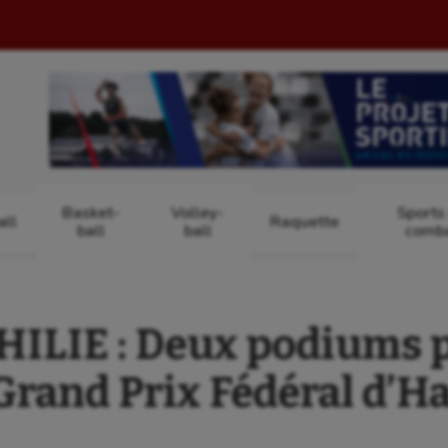
Basket-
Volley-
Sports
ll
Raquette
ball
ball
comb
LIE : Deux podiums 
Grand Prix Fédéral d’Ha