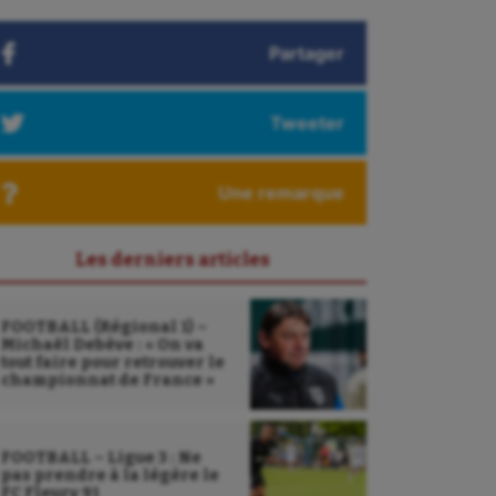
Partager
Tweeter
Une remarque
Les derniers articles
FOOTBALL (Régional 1) –
Michaël Debève : « On va
tout faire pour retrouver le
championnat de France »
FOOTBALL – Ligue 3 : Ne
pas prendre à la légère le
FC Fleury 91