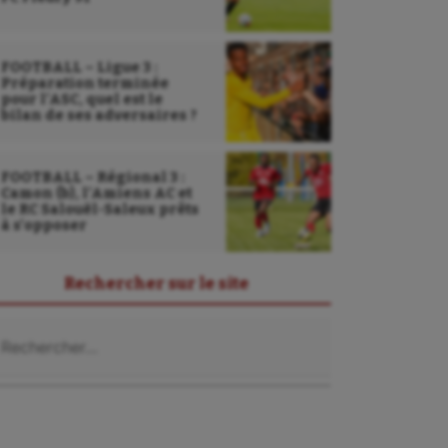
FOOTBALL – Ligue 3 :
Préparation terminée
pour l’ASC, quel est le
bilan de ses adversaires ?
FOOTBALL – Régional 3 :
Camon (b), l’Amiens AC et
le RC Salouël-Saleux prêts
à s’opposer
Rechercher sur le site
chercher :