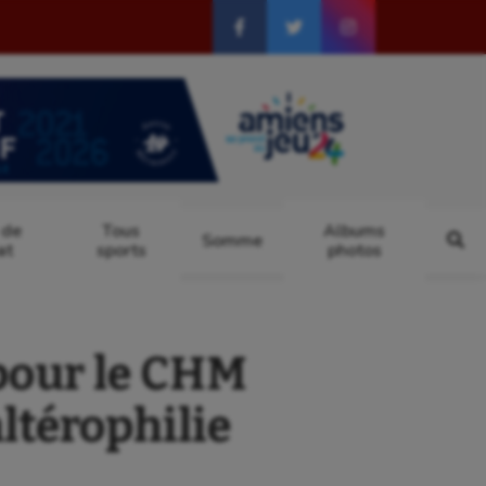
 de
Tous
Albums
Somme
at
sports
photos
pour le CHM
ltérophilie