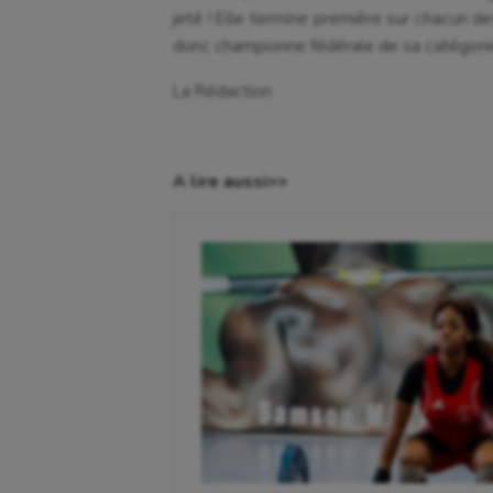
jeté ! Elle termine première sur chacun 
donc championne fédérale de sa catégorie
La Rédaction
A lire aussi>>