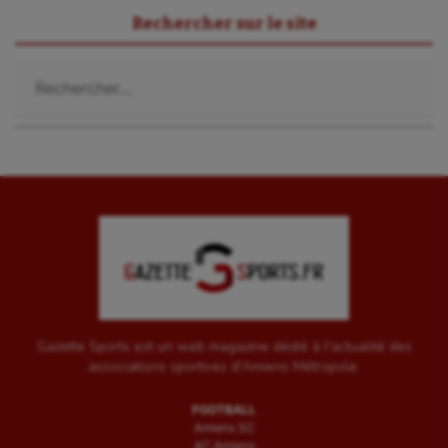
Rechercher sur le site
Voile
Rechercher :
Wakeboard
Water-polo
Gazette Sports est un web magazine dédié à l'actualité des
associations sportives d'Amiens Métropole.
FOOTBALL
Amiens SC
AC Amiens