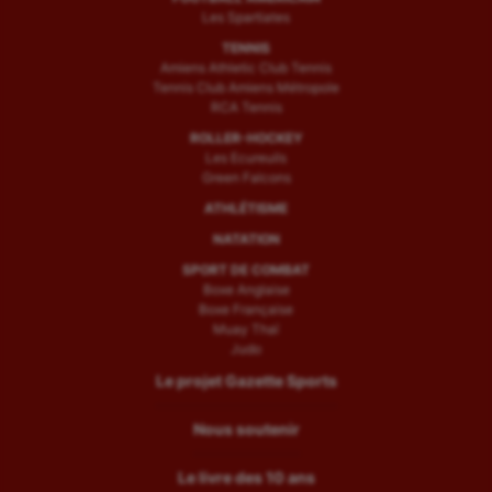
Les Spartiates
TENNIS
Amiens Athletic Club Tennis
Tennis Club Amiens Métropole
RCA Tennis
ROLLER-HOCKEY
Les Ecureuils
Green Falcons
ATHLÉTISME
NATATION
SPORT DE COMBAT
Boxe Anglaise
Boxe Française
Muay Thaï
Judo
Le projet Gazette Sports
Nous soutenir
Le livre des 10 ans