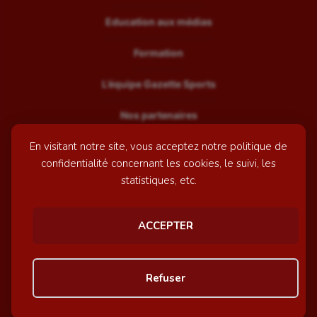
Education aux médias
Formation
L’équipe Gazette Sports
Nos partenaires
En visitant notre site, vous acceptez notre politique de
Recrutement
confidentialité concernant les cookies, le suivi, les
Mentions légales
statistiques, etc.
Contactez-nous
ACCEPTER
© GazetteSports - 2026 | Site internet réalisé par
l'agence
Refuser
Awelty
Personnaliser