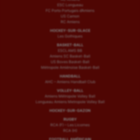
ESC Longueau
FC Porto Portugais d’Amiens
US Camon
RC Amiens
HOCKEY-SUR-GLACE
Les Gothiques
BASKET-BALL
ESCLAMS BB
Amiens SC Basket-Ball
US Boves Basket-Ball
Métropole Amiénoise Basket-Ball
HANDBALL
AHC – Amiens Handball Club
VOLLEY-BALL
Amiens Métropole Volley Ball
Longueau Amiens Metropole Volley Ball
HOCKEY-SUR-GAZON
RUGBY
RCA (F) – Les Licornes
RCA (H)
FOOTBALL AMÉRICAIN