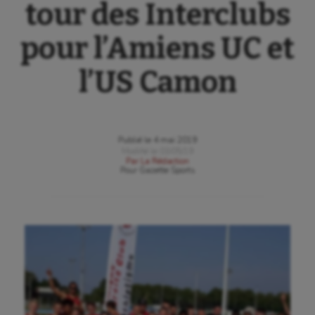
tour des Interclubs
pour l’Amiens UC et
l’US Camon
Publié le
4 mai 2019
Modifié le
03/05/19
Par
La Rédaction
Pour
Gazette Sports