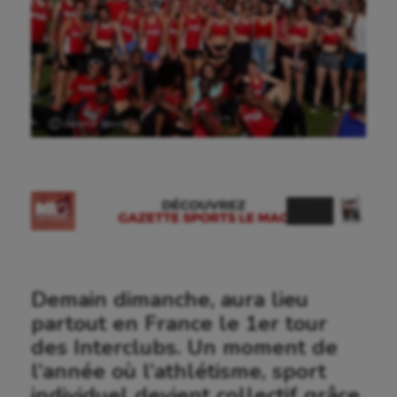
Ⓒ Gazette Sports
Demain dimanche, aura lieu
partout en France le 1er tour
des Interclubs. Un moment de
l’année où l’athlétisme, sport
Aéronautique
individuel devient collectif grâce