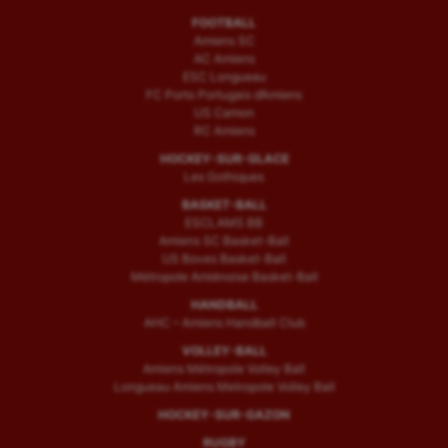
FOOTBALL
Amiens SC
AC Amiens
ESC Longueau
FC Porto Portugais d’Amiens
US Camon
RC Amiens
HOCKEY-SUR-GLACE
Les Gothiques
BASKET-BALL
ESCLAMS BB
Amiens SC Basket-Ball
US Boves Basket-Ball
Métropole Amiénoise Basket-Ball
HANDBALL
AHC – Amiens Handball Club
VOLLEY-BALL
Amiens Métropole Volley Ball
Longueau Amiens Metropole Volley Ball
HOCKEY-SUR-GAZON
RUGBY