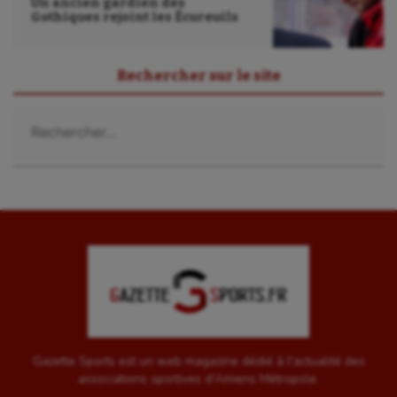
Un ancien gardien des
Gothiques rejoint les Écureuils
UNSS
Voile
Rechercher sur le site
Wakeboard
Rechercher :
Water-polo
Gazette Sports est un web magazine dédié à l'actualité des
associations sportives d'Amiens Métropole.