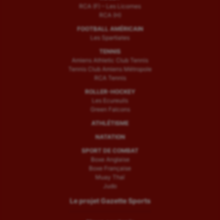
RCA (F) – Les Licornes
RCA (H)
FOOTBALL AMÉRICAIN
Les Spartiates
TENNIS
Amiens Athletic Club Tennis
Tennis Club Amiens Métropole
RCA Tennis
ROLLER-HOCKEY
Les Ecureuils
Green Falcons
ATHLÉTISME
NATATION
SPORT DE COMBAT
Boxe Anglaise
Boxe Française
Muay Thaï
Judo
Le projet Gazette Sports