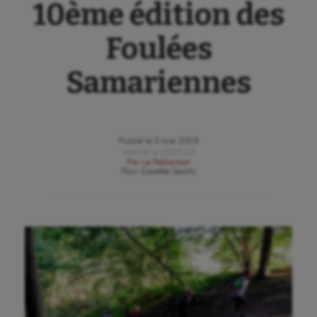
10ème édition des
Foulées
Samariennes
Publié le
3 mai 2019
Modifié le
03/05/19
Par
La Rédaction
Pour
Gazette Sports