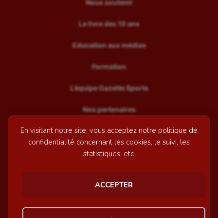
Nous soutenir
Le livre des 10 ans
Education aux médias
Formation
L’équipe Gazette Sports
Nos partenaires
En visitant notre site, vous acceptez notre politique de
Recrutement
confidentialité concernant les cookies, le suivi, les
Mentions légales
statistiques, etc.
Contactez-nous
ACCEPTER
© GazetteSports - 2026 | Site internet réalisé par
l'agence