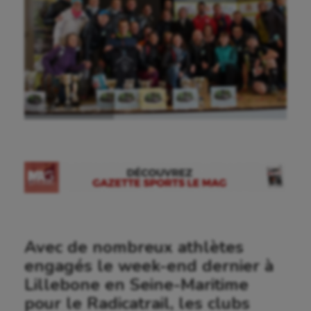
Ⓒ Gazette Sports
Avec de nombreux athlètes
engagés le week-end dernier à
Lillebone en Seine-Maritime
pour le Radicatrail, les clubs