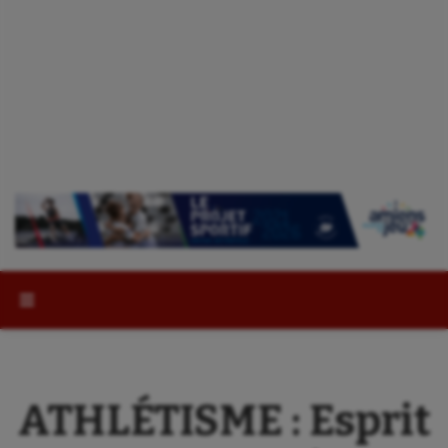
Rechercher :
ATHLÉTISME : Esprit