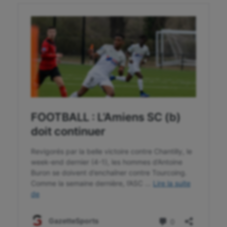
Flag football
Football américain
Futsal
Golf
Gymnastique
Gymnastique rythmique
Haltérophilie
Handisport
Hippisme
Jeux Olympiques et Paralympiques
Kayak-polo