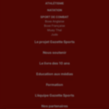
ATHLÉTISME
NATATION
SPORT DE COMBAT
Boxe Anglaise
Boxe Française
Muay Thaï
Judo
Le projet Gazette Sports
Nous soutenir
Le livre des 10 ans
Education aux médias
Formation
L’équipe Gazette Sports
Nos partenaires