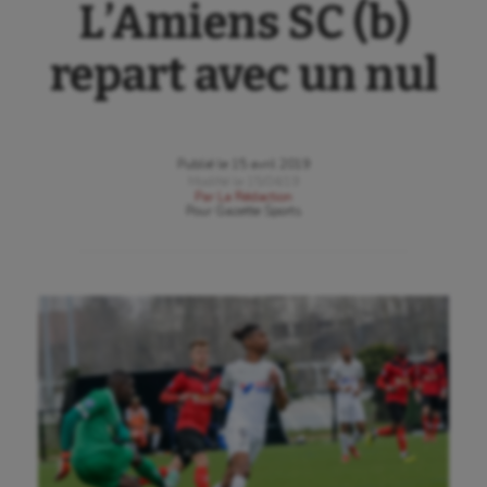
L’Amiens SC (b)
repart avec un nul
Publié le
15 avril 2019
Modifié le
15/04/19
Par
La Rédaction
Pour
Gazette Sports