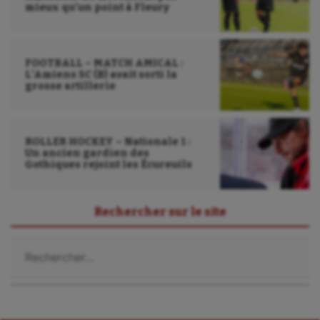
Tir à l'arc
mieux qu’un point à Fleury
Triathlon
Ultimate frisbee
FOOTBALL – MATCH AMICAL :
L’Amiens SC (B) avait sorti la
grosse artillerie
UNSS
Voile
ROLLER HOCKEY – Nationale 1 :
Wakeboard
Un ancien gardien des
Gothiques rejoint les Écureuils
Water-polo
Rechercher sur le site
Rechercher :