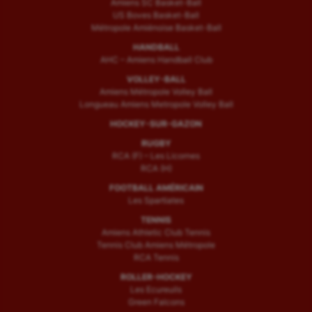
Amiens SC Basket-Ball
US Boves Basket-Ball
Métropole Amiénoise Basket-Ball
HANDBALL
AHC – Amiens Handball Club
VOLLEY-BALL
Amiens Métropole Volley Ball
Longueau Amiens Metropole Volley Ball
HOCKEY-SUR-GAZON
RUGBY
RCA (F) – Les Licornes
RCA (H)
FOOTBALL AMÉRICAIN
Les Spartiates
TENNIS
Amiens Athletic Club Tennis
Tennis Club Amiens Métropole
RCA Tennis
ROLLER-HOCKEY
Les Ecureuils
Green Falcons