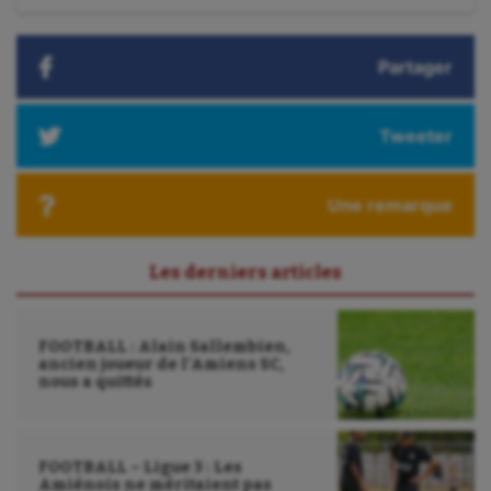
:
Plongée
Randonnée / Marche
Partager
Roller-derby
Tweeter
Sarbacane
Sauvetage sportif
Une remarque
Sport adapté
Les derniers articles
Sport handicap
Sport santé
FOOTBALL : Alain Sallembien,
ancien joueur de l’Amiens SC,
Sport-entreprise
nous a quittés
Sport-santé
Tir
FOOTBALL – Ligue 3 : Les
Amiénois ne méritaient pas