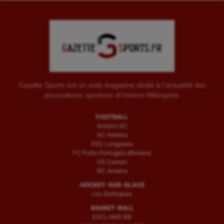
Gazette Sports est un web magazine dédié à l'actualité des
associations sportives d'Amiens Métropole.
FOOTBALL
Amiens SC
AC Amiens
ESC Longueau
FC Porto Portugais d’Amiens
US Camon
RC Amiens
HOCKEY-SUR-GLACE
Les Gothiques
BASKET-BALL
ESCLAMS BB