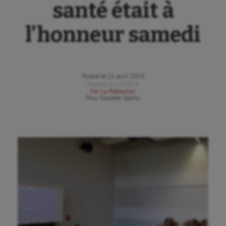
santé était à
l’honneur samedi
Publié le
11 avril 2019
Modifié le
11/04/19
Par
La Rédaction
Pour
Gazette Sports