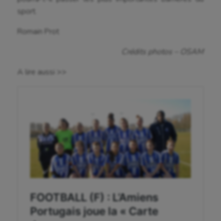
Escalade
sport.
Escrime
Romain Prot
Fitness
Crédits photos – OSAM
Flag football
A lire aussi >>
Football américain
Futsal
Golf
Gymnastique
Gymnastique rythmique
Haltérophilie
Handisport
Hippisme