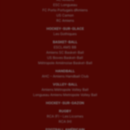
ESC Longueau
FC Porto Portugais d’Amiens
US Camon
RC Amiens
HOCKEY-SUR-GLACE
Les Gothiques
BASKET-BALL
ESCLAMS BB
Amiens SC Basket-Ball
US Boves Basket-Ball
Métropole Amiénoise Basket-Ball
HANDBALL
AHC – Amiens Handball Club
VOLLEY-BALL
Amiens Métropole Volley Ball
Longueau Amiens Metropole Volley Ball
HOCKEY-SUR-GAZON
RUGBY
RCA (F) – Les Licornes
RCA (H)
FOOTBALL AMÉRICAIN