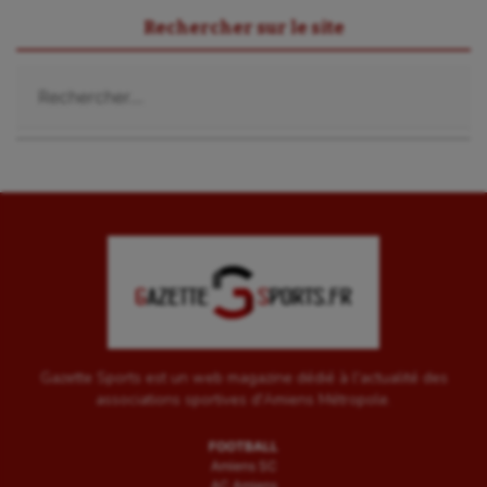
Rechercher sur le site
Rechercher :
Gazette Sports est un web magazine dédié à l'actualité des
associations sportives d'Amiens Métropole.
FOOTBALL
Amiens SC
AC Amiens