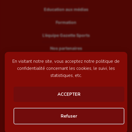
Education aux médias
Formation
L’équipe Gazette Sports
Nos partenaires
En visitant notre site, vous acceptez notre politique de
Recrutement
confidentialité concernant les cookies, le suivi, les
Mentions légales
statistiques, etc.
Contactez-nous
ACCEPTER
© GazetteSports - 2026 | Site internet réalisé par
l'agence
Refuser
Awelty
Personnaliser