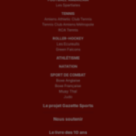
Les Spartiates
TENNIS
Amiens Athletic Club Tennis
Tennis Club Amiens Métropole
RCA Tennis
ROLLER-HOCKEY
Les Ecureuils
Green Falcons
ATHLÉTISME
NATATION
SPORT DE COMBAT
Boxe Anglaise
Boxe Française
Muay Thaï
Judo
Le projet Gazette Sports
Nous soutenir
Le livre des 10 ans