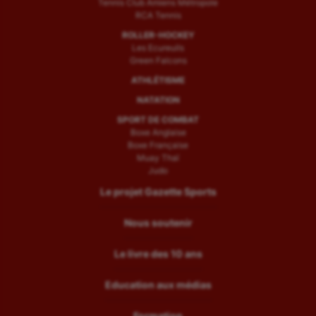
Tennis Club Amiens Métropole
RCA Tennis
ROLLER-HOCKEY
Les Ecureuils
Green Falcons
ATHLÉTISME
NATATION
SPORT DE COMBAT
Boxe Anglaise
Boxe Française
Muay Thaï
Judo
Le projet Gazette Sports
Nous soutenir
Le livre des 10 ans
Education aux médias
Formation