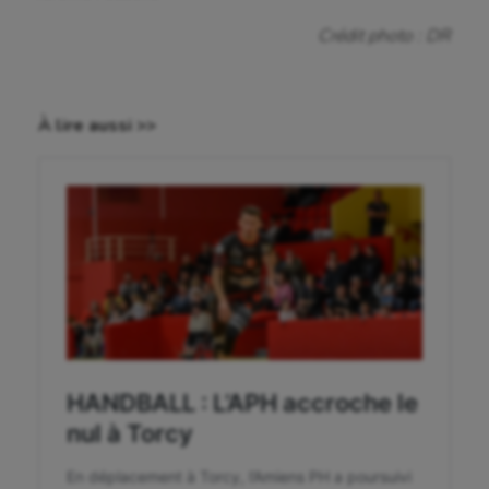
Crossfit
Crédit photo : DR
Cyclisme
Danse
À lire aussi >>
Equitation
Escalade
Escrime
Fitness
Flag football
Football américain
Futsal
Golf