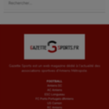
Wakeboard
Water-polo
Gazette Sports est un web magazine dédié à l'actualité des
associations sportives d'Amiens Métropole.
FOOTBALL
Amiens SC
AC Amiens
ESC Longueau
FC Porto Portugais d’Amiens
US Camon
RC Amiens