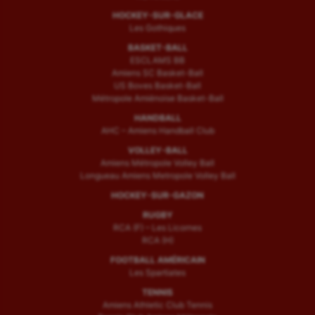
HOCKEY-SUR-GLACE
Les Gothiques
BASKET-BALL
ESCLAMS BB
Amiens SC Basket-Ball
US Boves Basket-Ball
Métropole Amiénoise Basket-Ball
HANDBALL
AHC – Amiens Handball Club
VOLLEY-BALL
Amiens Métropole Volley Ball
Longueau Amiens Metropole Volley Ball
HOCKEY-SUR-GAZON
RUGBY
RCA (F) – Les Licornes
RCA (H)
FOOTBALL AMÉRICAIN
Les Spartiates
TENNIS
Amiens Athletic Club Tennis