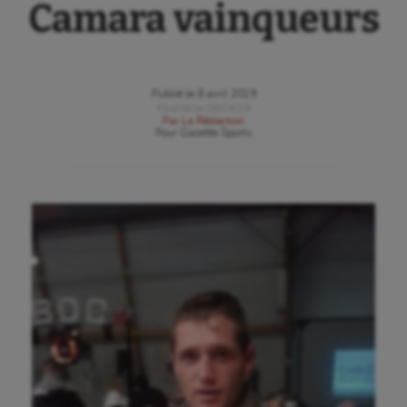
Camara vainqueurs
Publié le
8 avril 2019
Modifié le
08/04/19
Par
La Rédaction
Pour
Gazette Sports