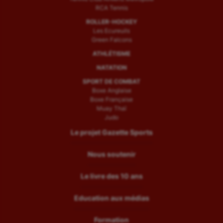
RCA Tennis
ROLLER-HOCKEY
Les Ecureuils
Green Falcons
ATHLÉTISME
NATATION
SPORT DE COMBAT
Boxe Anglaise
Boxe Française
Muay Thaï
Judo
Le projet Gazette Sports
Nous soutenir
Le livre des 10 ans
Education aux médias
Formation