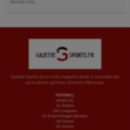
Tir
Tir à l'arc
Triathlon
Ultimate frisbee
UNSS
Voile
Wakeboard
Gazette Sports est un web magazine dédié à l'actualité des
associations sportives d'Amiens Métropole.
Water-polo
FOOTBALL
Amiens SC
AC Amiens
ESC Longueau
FC Porto Portugais d’Amiens
US Camon
RC Amiens