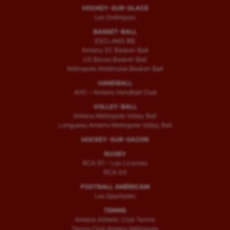
HOCKEY-SUR-GLACE
Les Gothiques
BASKET-BALL
ESCLAMS BB
Amiens SC Basket-Ball
US Boves Basket-Ball
Métropole Amiénoise Basket-Ball
HANDBALL
AHC – Amiens Handball Club
VOLLEY-BALL
Amiens Métropole Volley Ball
Longueau Amiens Metropole Volley Ball
HOCKEY-SUR-GAZON
RUGBY
RCA (F) – Les Licornes
RCA (H)
FOOTBALL AMÉRICAIN
Les Spartiates
TENNIS
Amiens Athletic Club Tennis
Tennis Club Amiens Métropole