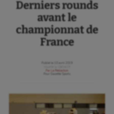
Derniers rounds
avant le
championnat de
France
Publié le
10 avril 2019
Modifié le
09/04/19
Par
La Rédaction
Pour
Gazette Sports