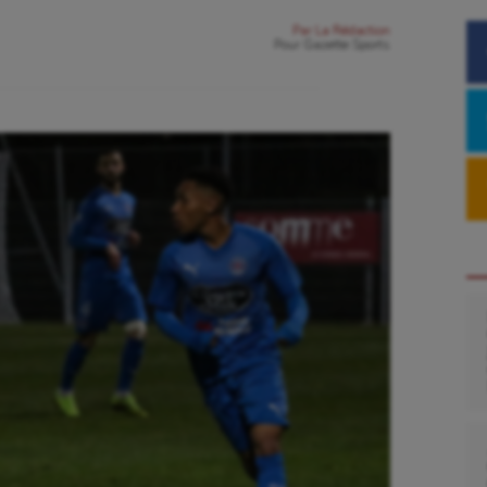
Par
La Rédaction
Pour
Gazette Sports