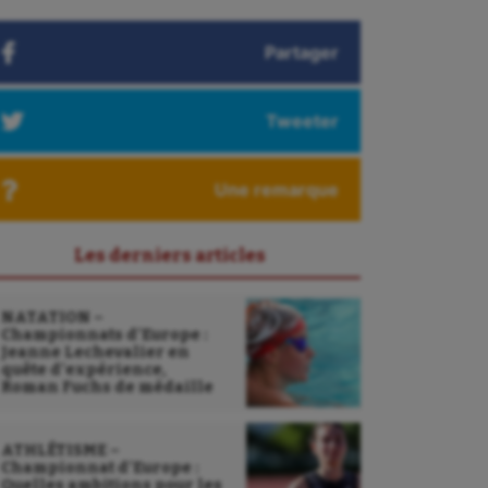
Partager
Tweeter
Une remarque
Les derniers articles
NATATION –
Championnats d’Europe :
Jeanne Lechevalier en
quête d’expérience,
Roman Fuchs de médaille
ATHLÉTISME –
Championnat d’Europe :
Quelles ambitions pour les