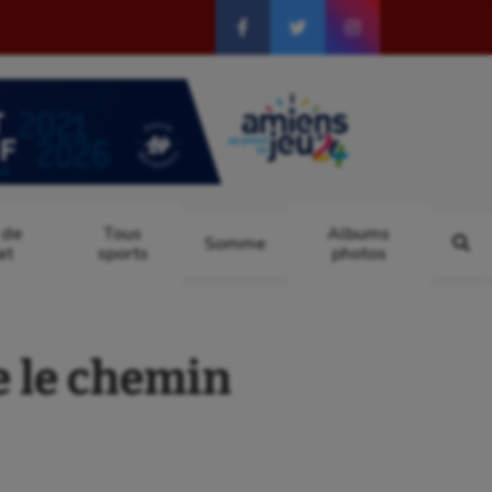
 de
Tous
Albums
Somme
at
sports
photos
 le chemin