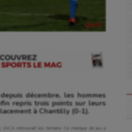
e depuis décembre, les hommes
Re
n repris trois points sur leurs
lacement à Chantilly (0-1).
 l’ACA retrouvait les terrains. Ce manque de jeu a