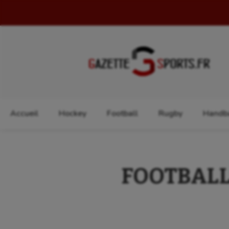
Rechercher :
Accueil
Hockey
Football
Rugby
Handba
FOOTBALL 