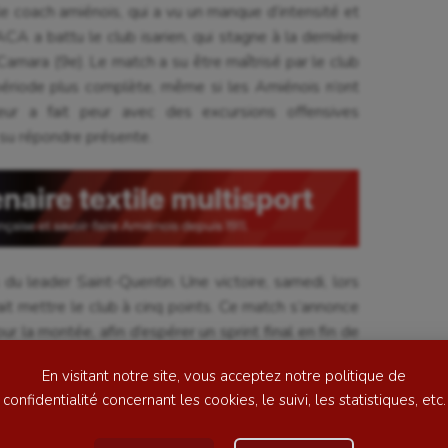
e coach amiénois, qui a vu un manque d’intensité et
CA a battu le club isarien, qui stagne à la dernière
amara (9e). Le match a su être maîtrisé par le club
période plus complète, même si les Amiénois n’ont
leur a fait peur avec des excursions offensives
su répondre présente.
se
Kayak-polo
tation
Korfbal
lade
Longue paume
du leader Saint-Quentin. Une victoire, samedi, lors
it mettre le club à cinq points. Ce match s’annonce
ime
Moto
ur la montée, afin d’espérer un sprint final en fin de
ess
Natation
En visitant notre site, vous acceptez notre politique de
football
Natation artistique
confidentialité concernant les cookies, le suivi, les statistiques, etc.
ball américain
Omnisports
Crédits photos – Coralie Sombret – Gazettesports.fr