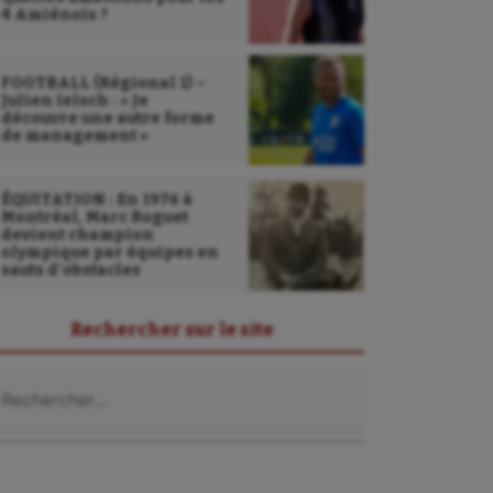
4 Amiénois ?
FOOTBALL (Régional 1) –
Julien Ielsch : « Je
découvre une autre forme
de management »
ÉQUITATION : En 1976 à
Montréal, Marc Roguet
devient champion
olympique par équipes en
sauts d’obstacles
Rechercher sur le site
chercher :