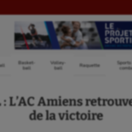
Basket-
Volley-
Sports
ll
Raquette
ball
ball
comb
: L’AC Amiens retrouve
de la victoire