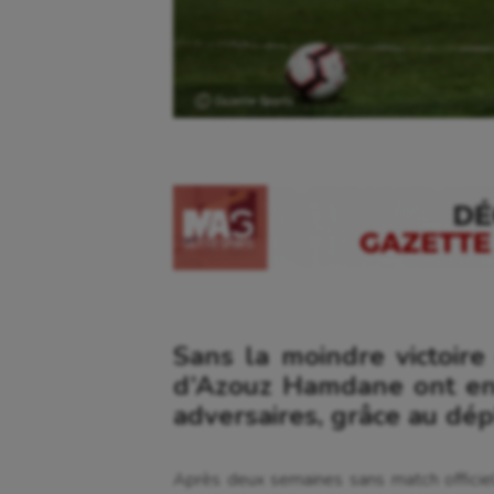
Ⓒ Gazette Sports
Sans la moindre victoir
d’Azouz Hamdane ont enfi
adversaires, grâce au dép
Après deux semaines sans match officiel,