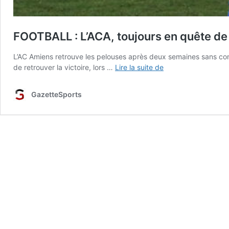
FOOTBALL : L’ACA, toujours en quête de 
L’AC Amiens retrouve les pelouses après deux semaines sans comp
FOOTBALL
de retrouver la victoire, lors …
Lire la suite de
:
L’ACA,
GazetteSports
toujours
en
quête
de
victoire