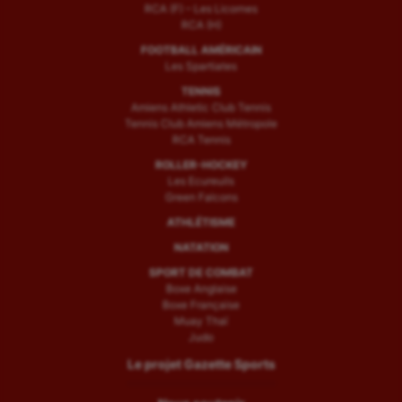
RCA (F) – Les Licornes
RCA (H)
FOOTBALL AMÉRICAIN
Les Spartiates
TENNIS
Amiens Athletic Club Tennis
Tennis Club Amiens Métropole
RCA Tennis
ROLLER-HOCKEY
Les Ecureuils
Green Falcons
ATHLÉTISME
NATATION
SPORT DE COMBAT
Boxe Anglaise
Boxe Française
Muay Thaï
Judo
Le projet Gazette Sports