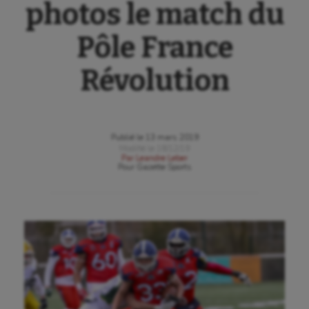
photos le match du
Pôle France
Révolution
Publié le
13 mars 2019
Modifié le
18/12/19
Par
Leandre Leber
Pour
Gazette Sports