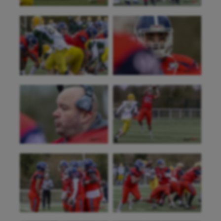
Cheerleading
Course à pied
Crossfit
Cyclisme
Danse
Equitation
Escalade
Escrime
Fitness
Flag football
Football américain