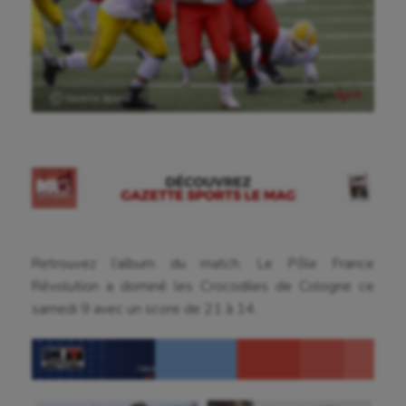
Ⓒ Gazette Sports
Retrouvez l’album du match. Le Pôle France
Révolution a dominé les Crocodiles de Cologne ce
samedi 9 avec un score de 21 à 14.