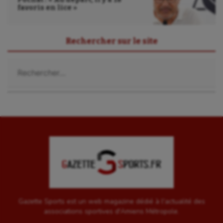
favoris en lice »
Rechercher sur le site
Rechercher :
Gazette Sports est un web magazine dédié à l'actualité des
associations sportives d'Amiens Métropole.