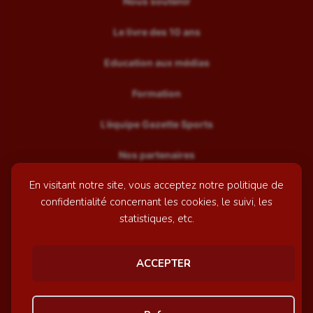
Nous soutenir
Le livre des 10 ans
Education aux médias
Formation
L’équipe Gazette Sports
Nos partenaires
En visitant notre site, vous acceptez notre politique de
Recrutement
confidentialité concernant les cookies, le suivi, les
Mentions légales
statistiques, etc.
Contactez-nous
ACCEPTER
© GazetteSports - 2026 | Site internet réalisé par
l'agence