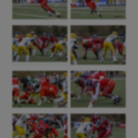
Sarbacane
Sauvetage sportif
Sport adapté
Sport handicap
Sport santé
Sport-entreprise
Sport-santé
Tir
Tir à l'arc
Triathlon
Ultimate frisbee