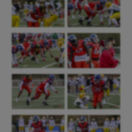
Natation
Natation artistique
Omnisports
Outdoor
Paddle
Parkour
Patinage artistique
Pétanque
Plongée
Randonnée / Marche
Roller-derby