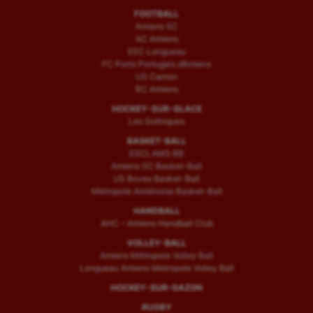
FOOTBALL
Amiens SC
AC Amiens
ESC Longueau
FC Porto Portugais d’Amiens
US Camon
RC Amiens
HOCKEY-SUR-GLACE
Les Gothiques
BASKET-BALL
ESCLAMS BB
Amiens SC Basket-Ball
US Boves Basket-Ball
Métropole Amiénoise Basket-Ball
HANDBALL
AHC – Amiens Handball Club
VOLLEY-BALL
Amiens Métropole Volley Ball
Longueau Amiens Metropole Volley Ball
HOCKEY-SUR-GAZON
RUGBY