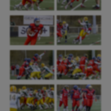
Aéronautique
Athlétisme
Auto
Aviron
Balle à la main
Ballon au poing
Baseball
Billard
Boules lyonnaises
Canoë-kayak
Cerf Volant