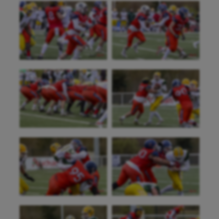
Futsal
Golf
Gymnastique
Gymnastique rythmique
Haltérophilie
Handisport
Hippisme
Jeux Olympiques et Paralympiques
Kayak-polo
Korfbal
Longue paume
Moto