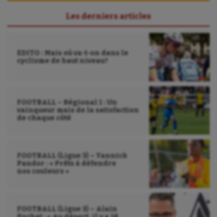
Les derniers articles
EDITO : Mais où va-t-on dans le
cyclisme de haut niveau?
FOOTBALL – Régional 1 : Un
vainqueur mais de la satisfaction
de chaque côté
FOOTBALL (Ligue 3) – Yannick
Pandor : « Prêts à défendre
nos couleurs »
FOOTBALL (Ligue 3) – Alain
Pochat : « Au départ, il y a 18