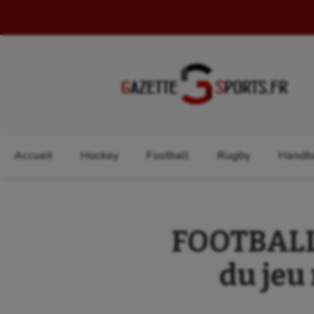
Rechercher :
Accueil
Hockey
Football
Rugby
Handba
FOOTBALL :
du jeu 