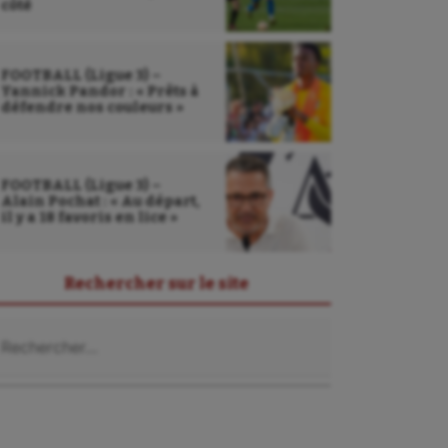
côté
FOOTBALL (Ligue 3) –
Yannick Pandor : « Prêts à
défendre nos couleurs »
FOOTBALL (Ligue 3) –
Alain Pochat : « Au départ,
il y a 18 favoris en lice »
Rechercher sur le site
chercher :