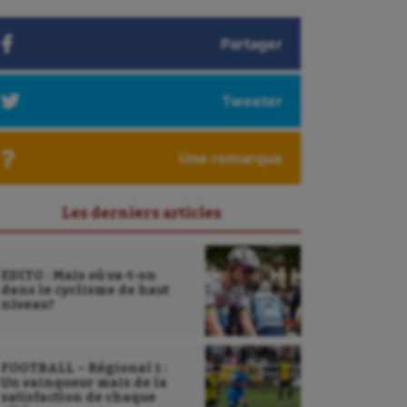
Partager
Tweeter
Une remarque
Les derniers articles
EDITO : Mais où va-t-on
dans le cyclisme de haut
niveau?
FOOTBALL – Régional 1 :
Un vainqueur mais de la
satisfaction de chaque