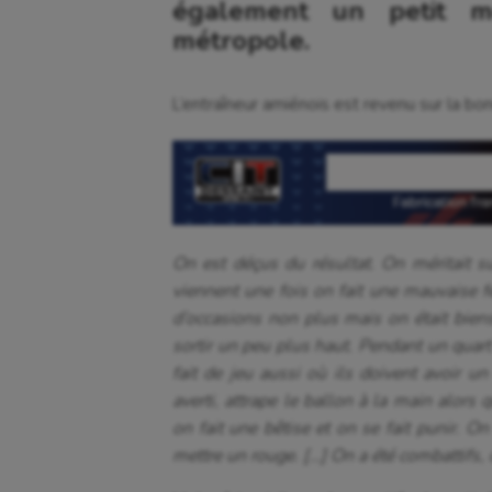
également un petit m
métropole.
L’entraîneur amiénois est revenu sur la bo
On est déçus du résultat. On méritait 
viennent une fois on fait une mauvaise f
d’occasions non plus mais on était bie
sortir un peu plus haut. Pendant un quart 
fait de jeu aussi où ils doivent avoir un
averti, attrape le ballon à la main alors
on fait une bêtise et on se fait punir. O
mettre un rouge. […] On a été combattifs, 