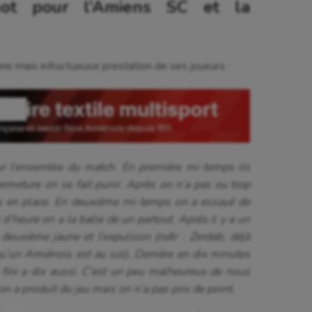
ot pour l’Amiens SC et la
nne mais infructueuse prestation de ses joueurs :
sur l’ensemble du match. En première mi-temps ils
ermeture on se fait punir. Après on n’a pas eu trop
ns en place. En deuxième mi-temps on a essayé de
d’heure on a la balle de un partout. Après il y a un
 deuxième jaune et l’expulsion (ndlr : Zerdab, déjà
 qu’un Amiénois est au sol). Derrière en dix minutes
n fini a dix aussi. C’est un peu malheureux de nous
on a produit du jeu mais on n’a pas pris de point.