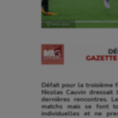
Ⓒ Gazette Sports
Défait pour la troisième 
Nicolas Cauvin dressait
dernières rencontres. L
matchs mais se font to
individuelles et ne pre