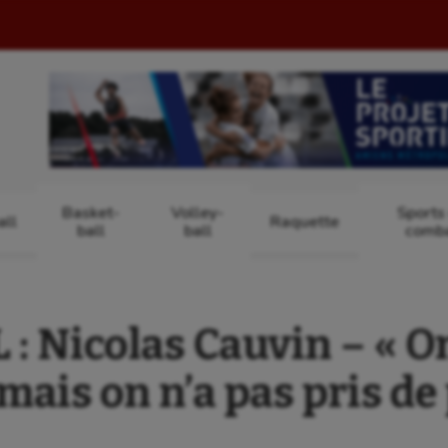
Basket-
Volley-
Sports
ll
Raquette
ball
ball
comb
 Nicolas Cauvin – « O
mais on n’a pas pris de