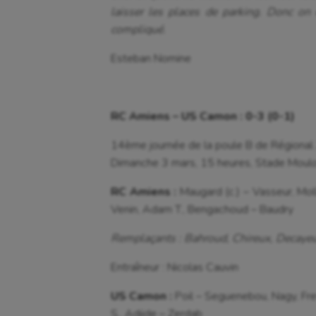
laisser les places de parking. Donc on
compliqué.
Esteban Nomine
RC Amiens – US Camon : 0-3 (0-1)
14ème journée de la poule B de Régional
Dimanche 3 mars, 15 heures, Stade Moul
RC Amiens :
Maugard (c.) – Vasseur, Mol
Venin, Adam T., Bengachoud – Baudry
Remplaçants : Bahroud, Chireux, Decaye
Entraîneur : Nicolas Cauvin
US Camon :
Poil – Seguenebou, Nagy, Fre
S., Adjide – Zerdab