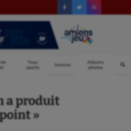
 de
Tous
Albums
Somme
at
sports
photos
n a produit
 point »