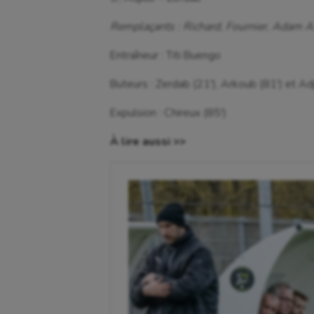
Remplaçants : Richard, Fournier, Adam A
Entraîneur : Titi Buengo
Buteurs : Zerdab (21′), Arkoub (81′) et Ad
Expulsion : Chireux (85′)
À lire aussi >>