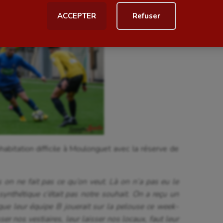
ACCEPTER
Refuser
al
Outdoor
Paddle
astique
Parkour
astique rythmique
Patinage artistique
rophilie
Pétanque
isport
Plongée
isme
Randonnée / Marche
abitation difficile à Moulonguet avec la réserve de
 Olympiques et Paralympiques
Roller-derby
 on ne fait pas ce qu’on veut. Là on n’a pas eu le
ynthétique c’était pas notre souhait. On a reçu un
que leur équipe B jouerait sur la pelouse ce week-
sser nos vestiaires, leur laisser nos locaux, faut leur