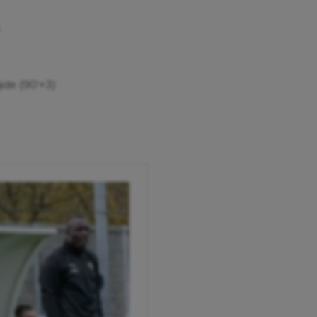
.
jide (90’+3)