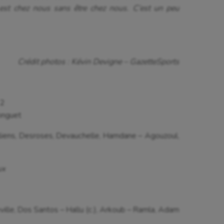
 est chez nous sans être chez nous. C’est un peu
Crédit photos : Kévin Devigne – GazetteSports
 2
onguet
liens, Desroses, Devauchelle, Hamdane – Agouzoul,
ux
ville, Dos Santos – Hallu (c.), Arkoub – Ramla, Adam