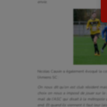
envie.
Billard
Futs
Boules lyonnaises
Golf
Canoë-kayak
Gymn
Cerf Volant
Gymn
Cheerleading
Halté
Course à pied
Hand
Crossfit
Hipp
Nicolas Cauvin a également évoqué la coh
Cyclisme
Jeux
l’Amiens SC :
On nous dit qu’on est club résident mais
choix on nous a imposé de jouer sur le s
mail de l’ASC qui disait à la métropole 
end. Et quand ils viennent il faut leur lai