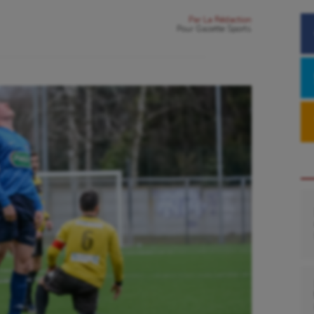
Par
La Rédaction
Pour
Gazette Sports