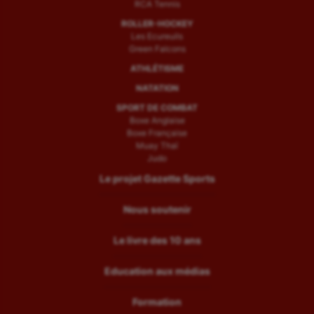
RCA Tennis
ROLLER-HOCKEY
Les Ecureuils
Green Falcons
ATHLÉTISME
NATATION
SPORT DE COMBAT
Boxe Anglaise
Boxe Française
Muay Thaï
Judo
Le projet Gazette Sports
Nous soutenir
Le livre des 10 ans
Education aux médias
Formation