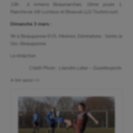
Billard
19h à Amiens Beaumarchais, 2ème poule 1,
Raincheval AB-Lucheux et Beauval LLG-Toutencourt.
Boules lyonnaises
Dimanche 3 mars :
Canoë-kayak
Cerf Volant
9h à Beauquesne EVS, Minimes, Eliminatoire : Senlis le
Sec-Beauquesne.
Cheerleading
La rédaction
Course à pied
Crédit Photo : Léandre Leber – Gazettesports
Crossfit
A lire aussi <>
Cyclisme
Danse
Equitation
Escalade
Escrime