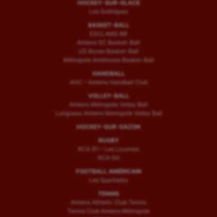
HOCKEY-SUR-GLACE
Les Gothiques
BASKET-BALL
ESCLAMS BB
Amiens SC Basket-Ball
US Boves Basket-Ball
Métropole Amiénoise Basket-Ball
HANDBALL
AHC – Amiens Handball Club
VOLLEY-BALL
Amiens Métropole Volley Ball
Longueau Amiens Metropole Volley Ball
HOCKEY-SUR-GAZON
RUGBY
RCA (F) – Les Licornes
RCA (H)
FOOTBALL AMÉRICAIN
Les Spartiates
TENNIS
Amiens Athletic Club Tennis
Tennis Club Amiens Métropole