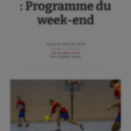
: Programme du
week-end
Publié le
28 février 2019
Modifié le
28/02/19
Par
Aurélien Finet
Pour
Gazette Sports