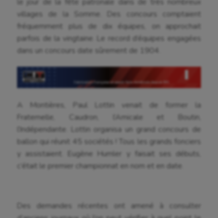
le jour de la fête patronale dans de très nombreux
villages de la Somme. Des concours comptaient
fréquemment plus de dix équipes, on approchait
parfois de la vingtaine. Le record d’équipes engagées
dans un concours date sûrement de 1904.
A Montières, Paul Lottin venait de former la
Fraternelle, Caudron, l’Amicale et Boutin,
l’Indépendante. Lottin organisa un grand concours de
ballon qui réunit 45 sociétés ! Tous les grands fonciers
y assistaient. Eugène Humler y faisait ses débuts,
c’était le premier championnat en nom et en date.
Des demandes récentes ont amené à consulter