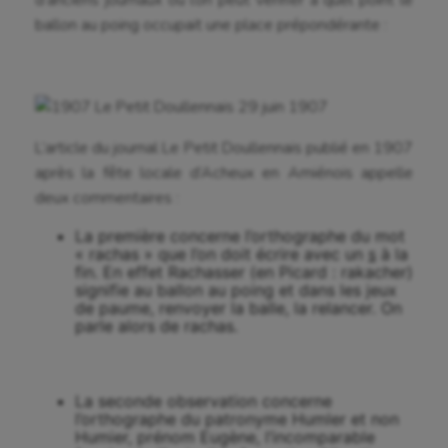
d’anciens journaux où l’on peut vérifier à quel point le
ballon au poing occupait une place prépondérante :
L’article du journal Le Petit Doullennais publié en 1907
après la fête locale d’Acheux en Amiénois appelle
deux commentaires :
La première concerne l’orthographe du mot
« rachas » que l’on doit écrire avec un
s
à la
fin. En effet Rachasser (en Picard : rakacher)
signifie au ballon au poing et dans les jeux
de paume, renvoyer la balle, la relancer. On
parle alors de rachas.
La seconde observation concerne
l’orthographe du patronyme Humler et non
Humier, prénom Eugène, l’incomparable