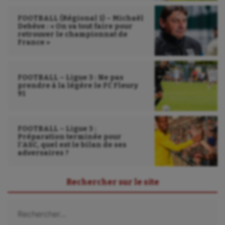
FOOTBALL (Régional 1) – Michaël
Debève : « On va tout faire pour
retrouver le championnat de
France »
FOOTBALL – Ligue 3 : Ne pas
prendre à la légère le FC Fleury
91
FOOTBALL – Ligue 3 :
Préparation terminée pour
l’ASC, quel est le bilan de ses
adversaires ?
Rechercher sur le site
Rechercher :