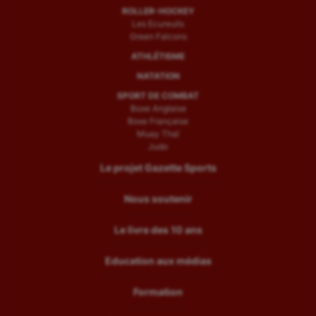
ROLLER-HOCKEY
Les Ecureuils
Green Falcons
ATHLÉTISME
NATATION
SPORT DE COMBAT
Boxe Anglaise
Boxe Française
Muay Thaï
Judo
Le projet Gazette Sports
Nous soutenir
Le livre des 10 ans
Education aux médias
Formation