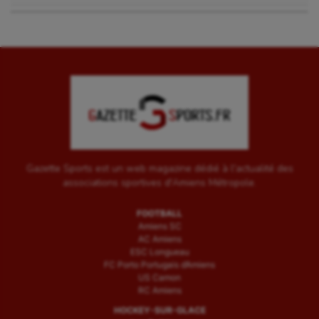
Gazette Sports est un web magazine dédié à l'actualité des
associations sportives d'Amiens Métropole.
FOOTBALL
Amiens SC
AC Amiens
ESC Longueau
FC Porto Portugais d’Amiens
US Camon
RC Amiens
HOCKEY-SUR-GLACE