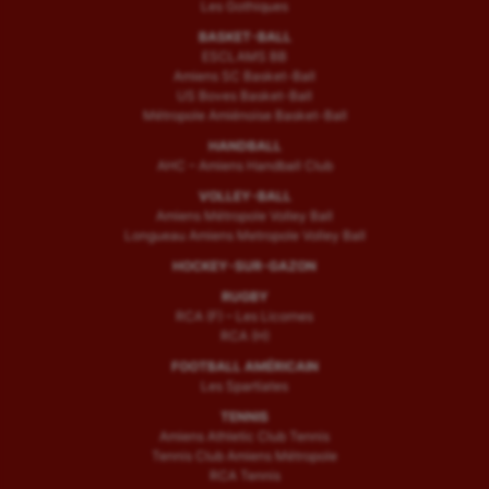
Les Gothiques
BASKET-BALL
ESCLAMS BB
Amiens SC Basket-Ball
US Boves Basket-Ball
Métropole Amiénoise Basket-Ball
HANDBALL
AHC – Amiens Handball Club
VOLLEY-BALL
Amiens Métropole Volley Ball
Longueau Amiens Metropole Volley Ball
HOCKEY-SUR-GAZON
RUGBY
RCA (F) – Les Licornes
RCA (H)
FOOTBALL AMÉRICAIN
Les Spartiates
TENNIS
Amiens Athletic Club Tennis
Tennis Club Amiens Métropole
RCA Tennis