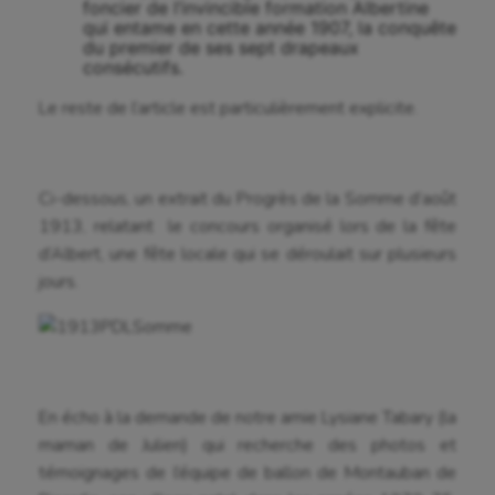
foncier de l’invincible formation Albertine
qui entame en cette année 1907, la conquête
du premier de ses sept drapeaux
consécutifs.
Le reste de l’article est particulièrement explicite.
Aéronautique
Ci-dessous, un extrait du Progrès de la Somme d’août
Athlétisme
1913, relatant le concours organisé lors de la fête
d’Albert, une fête locale qui se déroulait sur plusieurs
Auto
jours.
Aviron
Balle à la main
Ballon au poing
En écho à la demande de notre amie Lysiane Tabary (la
Baseball
maman de Julien) qui recherche des photos et
témoignages de l’équipe de ballon de Montauban de
Billard