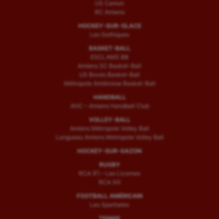
US Camon
RC Amiens
HOCKEY-SUR-GLACE
Les Gothiques
BASKET-BALL
ESCLAMS BB
Amiens SC Basket-Ball
US Boves Basket-Ball
Métropole Amiénoise Basket-Ball
HANDBALL
AHC – Amiens Handball Club
VOLLEY-BALL
Amiens Métropole Volley Ball
Longueau Amiens Metropole Volley Ball
HOCKEY-SUR-GAZON
RUGBY
RCA (F) – Les Licornes
RCA (H)
FOOTBALL AMÉRICAIN
Les Spartiates
TENNIS