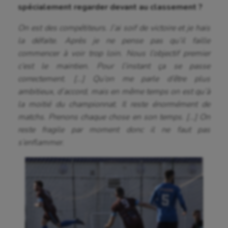
spécialement regarder devant au classement ?
Billard
On est des compétiteurs. J’ai soif de victoire et je hais
Boules lyonnaises
la défaite. Après je ne pense pas qu’il faille
commencer à voir trop loin. Nous l’objectif premier
Canoë-kayak
c’est le maintien. Pour l’instant ça se passe
Cerf Volant
correctement. […] Qu’on me parle d’être plus
ambitieux, d’accord, mais en même temps on est qu’à
Cheerleading
la moitié du championnat. Il reste énormément de
Course à pied
matchs. Prenons chaque chose en son temps. […] On
reste fragile par moment donc il ne faut pas
Crossfit
s’enflammer.
Cyclisme
Danse
Equitation
Escalade