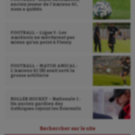
ancien joueur de l’Amiens SC,
nous a quittés
FOOTBALL – Ligue 3 : Les
Amiénois ne méritaient pas
mieux qu’un point à Fleury
FOOTBALL – MATCH AMICAL :
L’Amiens SC (B) avait sorti la
grosse artillerie
ROLLER HOCKEY – Nationale 1 :
Un ancien gardien des
Gothiques rejoint les Écureuils
Rechercher sur le site