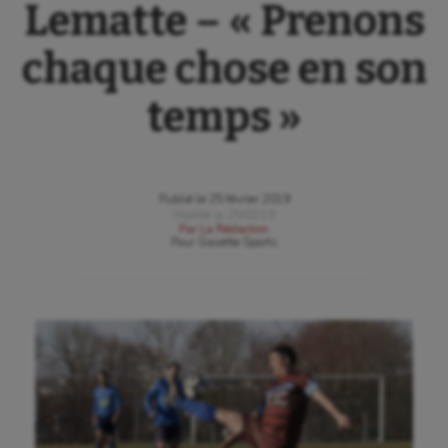
Lematte – « Prenons
chaque chose en son
temps »
Publié le
25 février 2019
Modifié le
25/02/19
Par
La Rédaction
Pour
Gazette Sports