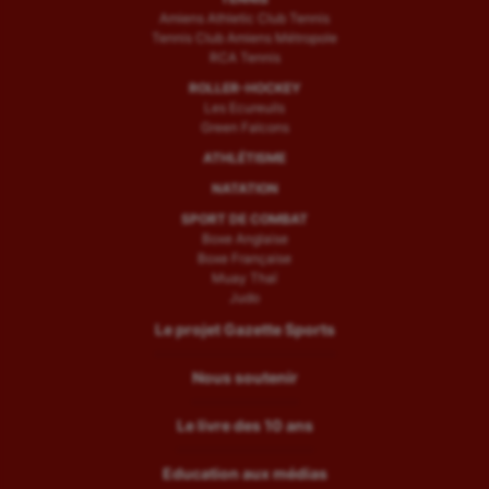
Amiens Athletic Club Tennis
Tennis Club Amiens Métropole
RCA Tennis
ROLLER-HOCKEY
Les Ecureuils
Green Falcons
ATHLÉTISME
NATATION
SPORT DE COMBAT
Boxe Anglaise
Boxe Française
Muay Thaï
Judo
Le projet Gazette Sports
Nous soutenir
Le livre des 10 ans
Education aux médias