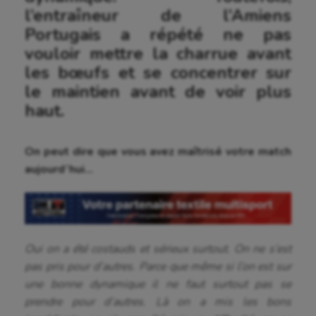
l’entraîneur de l’Amiens
Portugais a répété ne pas
vouloir mettre la charrue avant
les bœufs et se concentrer sur
le maintien avant de voir plus
haut.
On peut dire que vous avez maîtrisé votre match
aujourd’hui…
Oui on a été costauds et sérieux surtout. On ne s’est
pas pris pour d’autres. Parce que même si l’on est sur
une bonne dynamique il ne faut surtout pas se
prendre pour d’autres. Là on a mis les bons