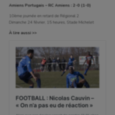
Jeux Olympiques et Paralympiques
Amiens Portugais – RC Amiens : 2-0 (1-0)
Kayak-polo
10ème journée en retard de Régional 2
Dimanche 24 février, 15 heures, Stade Michelet
Korfbal
À lire aussi >>
Longue paume
Moto
Natation
Natation artistique
Omnisports
Outdoor
Paddle
Parkour