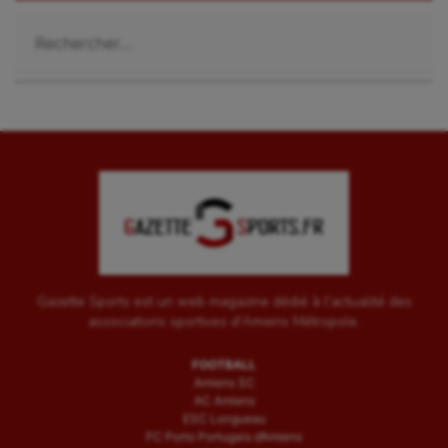
Rechercher :
Gazette Sports est un web magazine dédié à l'actualité des
associations sportives d'Amiens Métropole.
FOOTBALL
Amiens SC
AC Amiens
ESC Longueau
FC Porto Portugais d’Amiens