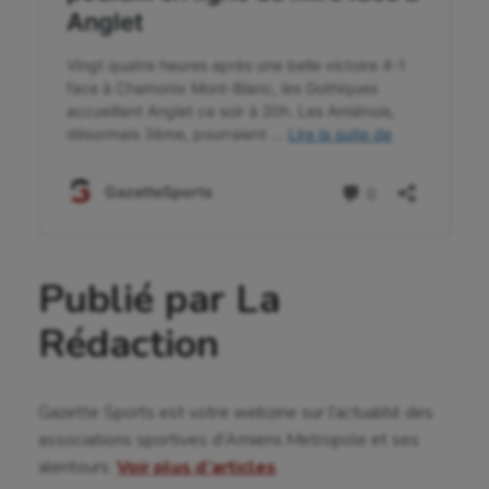
Voile
Wakeboard
Water-polo
Publié par La
Rédaction
Gazette Sports est votre webzine sur l'actualité des
associations sportives d'Amiens Metropole et ses
alentours.
Voir plus d’articles