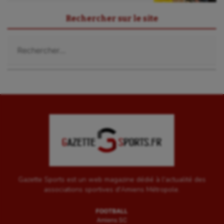
Rechercher sur le site
Rechercher :
Gazette Sports est un web magazine dédié à l'actualité des
associations sportives d'Amiens Métropole.
FOOTBALL
Amiens SC