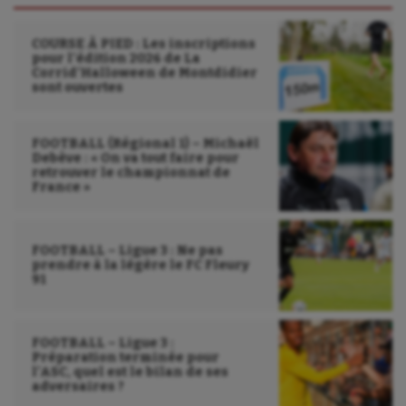
COURSE À PIED : Les inscriptions
pour l’édition 2026 de La
Corrid’Halloween de Montdidier
sont ouvertes
FOOTBALL (Régional 1) – Michaël
Debève : « On va tout faire pour
retrouver le championnat de
France »
FOOTBALL – Ligue 3 : Ne pas
prendre à la légère le FC Fleury
91
FOOTBALL – Ligue 3 :
Préparation terminée pour
l’ASC, quel est le bilan de ses
adversaires ?