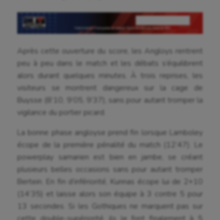
Après cette ouverture du score, les Angloys rentrent
peu à peu dans le match et les débats s’équilibrent
alors durant quelques minutes. À trois reprises, les
visiteurs se montrent dangereux sur la cage de
Buysse (8’10, 9’05, 9’37), sans pour autant tromper la
vigilance du portier picard.
La bonne phase angloyse prend fin lorsque Lamboley
écope de la première pénalité du match (12’47). Le
powerplay samarien est bien en jambe, se créant
plusieurs belles occasions sans pour autant tromper
Bertein. En fin d’infériorité, Kunnas écope lui de 2+10
(14’35) et laisse alors son équipe à 3 contre 5 pour
13 secondes. Si les Gothiques ne marquent pas sur
cette double-supériorité, ils le font finalement à 5