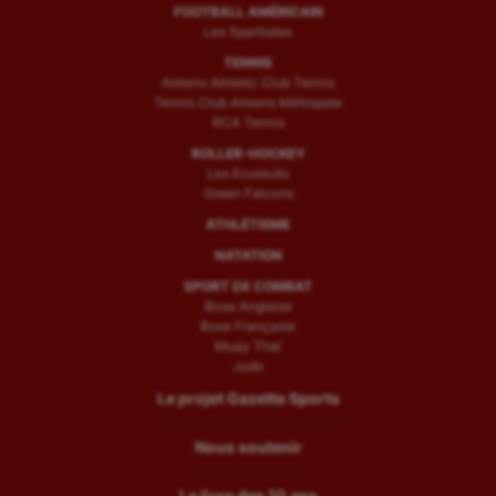
FOOTBALL AMÉRICAIN
Les Spartiates
TENNIS
Amiens Athletic Club Tennis
Tennis Club Amiens Métropole
RCA Tennis
ROLLER-HOCKEY
Les Ecureuils
Green Falcons
ATHLÉTISME
NATATION
SPORT DE COMBAT
Boxe Anglaise
Boxe Française
Muay Thaï
Judo
Le projet Gazette Sports
Nous soutenir
Le livre des 10 ans