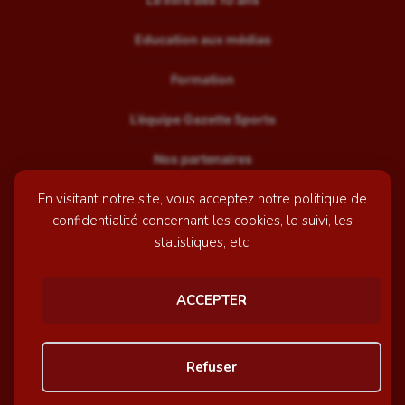
Education aux médias
Formation
L’équipe Gazette Sports
Nos partenaires
En visitant notre site, vous acceptez notre politique de
Recrutement
confidentialité concernant les cookies, le suivi, les
Mentions légales
statistiques, etc.
Contactez-nous
ACCEPTER
© GazetteSports - 2026 | Site internet réalisé par
l'agence
Refuser
Awelty
Personnaliser