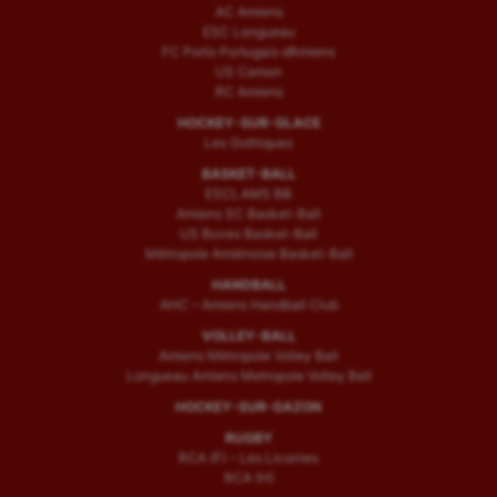
AC Amiens
ESC Longueau
FC Porto Portugais d’Amiens
US Camon
RC Amiens
HOCKEY-SUR-GLACE
Les Gothiques
BASKET-BALL
ESCLAMS BB
Amiens SC Basket-Ball
US Boves Basket-Ball
Métropole Amiénoise Basket-Ball
HANDBALL
AHC – Amiens Handball Club
VOLLEY-BALL
Amiens Métropole Volley Ball
Longueau Amiens Metropole Volley Ball
HOCKEY-SUR-GAZON
RUGBY
RCA (F) – Les Licornes
RCA (H)