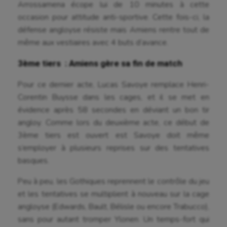
Arrossamena écope lui de 10 minutes à cette
Golf
occasion pour attitude anti-sportive. Cette fois-ci, la
défense angloyse résiste mais Amiens rentre tout de
Gymnastique
même aux vestiaires avec 4 buts d’avance.
Gymnastique rythmique
3ème tiers : Amiens gère sa fin de match
Haltérophilie
Pour ce dernier acte, Lucas Savoye remplace Henri-
Handisport
Corentin Buysse dans les cages, et il se met en
évidence après 58 secondes en déviant un bon tir
Hippisme
angloy. Comme lors du deuxième acte, ce début de
Jeux Olympiques et Paralympiques
3ème tiers est ouvert est Savoye doit même
s’employer à plusieurs reprises sur des tentatives
Kayak-polo
basques.
Korfbal
Peu à peu, les Gothiques reprennent le contrôle du jeu
Longue paume
et les tentatives se multiplient à nouveau sur la cage
angloyse (Edwards, Bault, Bélisle ou encore Trabucco),
Moto
sans pour autant tromper Ylonen. Un temps-fort qui