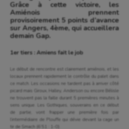
Grâce à cette victoire, les
Amiénois prennent
provisoirement 5 points d’avance
sur Angers, 4ème, qui accueillera
demain Gap.
1er tiers : Amiens fait le job
Le début de rencontre est clairement amiénois, et les
locaux prennent rapidement le contrôle du palet dans
ce match. Les occasions ne tardent pas à arriver côté
picard mais Giroux, Halley, Anderson ou encore Bélisle
ne trouvent pas la faille durant 5 premières minutes à
sens unique. Les Gothiques, souverains en ce début
de partie, vont frapper une première fois par
l’intermédiaire de Plouffe qui dévie devant la cage un
tir de Smach (6’51 : 1-0).