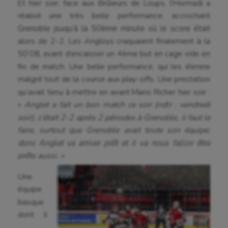
Et hier soir, face aux Brûleurs de Loups, l’Hormadi a
réalisé une très belle performance, accrochant
Grenoble jsuqu’à la 50ème minute où le score était
alors de 2-2. Les Angloys craquaient finalement à la
50’08, avant d’encaisser un 4ème but en cage vide en
fin de match. Une belle performance, qui les élimine
malgré tout de la course aux play-offs. Une prestation
qu’avait tenu à mettre en avant Mario Richer hier soir :
«
Anglet a fait un bon match ce soir (ndlr : vendredi
soir), c’était 2-2 après 2 périodes à Grenoble, il faut le
faire, surtout que Grenoble avait toute son équipe;
donc Anglet va arriver prêt et il va nous falloir être
prêts aussi. »
Une
équipe
basque
dont il