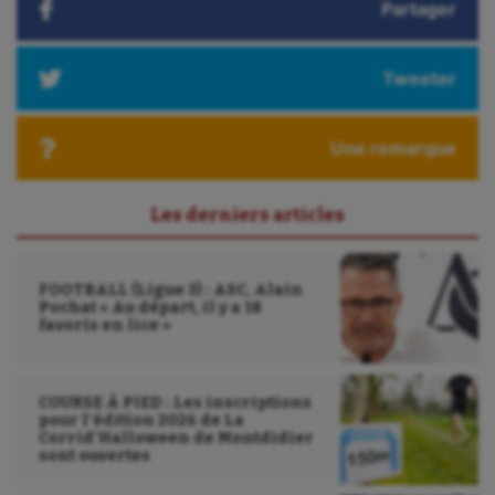
Partager
Tweeter
Une remarque
Les derniers articles
FOOTBALL (Ligue 3) : ASC, Alain
Pochat « Au départ, il y a 18
favoris en lice »
COURSE À PIED : Les inscriptions
pour l’édition 2026 de La
Corrid’Halloween de Montdidier
sont ouvertes