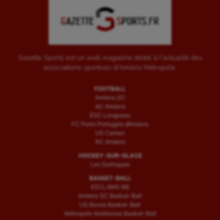
Gazette Sports est un web magazine dédié à l'actualité des
associations sportives d'Amiens Métropole.
FOOTBALL
Amiens SC
AC Amiens
ESC Longueau
FC Porto Portugais d’Amiens
US Camon
RC Amiens
HOCKEY-SUR-GLACE
Les Gothiques
BASKET-BALL
ESCLAMS BB
Amiens SC Basket-Ball
US Boves Basket-Ball
Métropole Amiénoise Basket-Ball