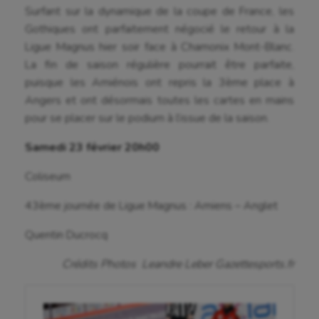
Surfant sur la dynamique de la coupe de France, les
Longue paume
Gothiques ont parfaitement négocié le retour à la
Ligue Magnus hier soir face à Chamonix Mont-Blanc.
Moto
La fin de saison régulière pourrait être parfaite,
puisque les Amiénois ont repris la 3ème place à
Natation
Angers et ont désormais toutes les cartes en mains
Natation artistique
pour se placer sur le podium à l’issue de la saison.
Omnisports
Samedi 23 février 20h00
Outdoor
Coliseum
Paddle
43ème journée de Ligue Magnus : Amiens – Anglet
Parkour
Quentin Ducrocq
Patinage artistique
Crédits Photos Leandre Leber Gazettesports.fr
Pétanque
Plongée