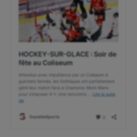
Randonnée / Marche
Roller-derby
Sarbacane
Sauvetage sportif
Sport adapté
Sport handicap
Sport santé
Sport-entreprise
Sport-santé
Tir
Tir à l'arc