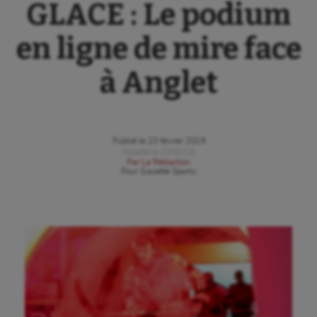
GLACE : Le podium
en ligne de mire face
à Anglet
Publié le
23 février 2019
Modifié le
23/02/19
Par
La Rédaction
Pour
Gazette Sports