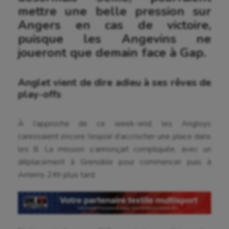
mettre une belle pression sur
Angers en cas de victoire,
puisque les Angevins ne
joueront que demain face à Gap.
Anglet vient de dire adieu à ses rêves de
play-offs
À l’approche de ce week-end, les Angloys
caressaient encore l’espoir d’accrocher une place dans
les 8. La mission s’annonçait compliquée, avec un
déplacement à Grenoble pour commencer puis à
Amiens 24h plus tard.