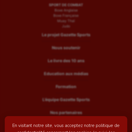
SPORT DE COMBAT
Boxe Anglaise
Boxe Française
Muay Thaï
Judo
Le projet Gazette Sports
Nous soutenir
Le livre des 10 ans
Education aux médias
Formation
L’équipe Gazette Sports
Nos partenaires
En visitant notre site, vous acceptez notre politique de
Recrutement