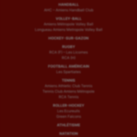
HANDBALL
AHC – Amiens Handball Club
VOLLEY-BALL
Amiens Métropole Volley Ball
Longueau Amiens Metropole Volley Ball
HOCKEY-SUR-GAZON
RUGBY
RCA (F) – Les Licornes
RCA (H)
FOOTBALL AMÉRICAIN
Les Spartiates
TENNIS
Amiens Athletic Club Tennis
Tennis Club Amiens Métropole
RCA Tennis
ROLLER-HOCKEY
Les Ecureuils
Green Falcons
ATHLÉTISME
NATATION