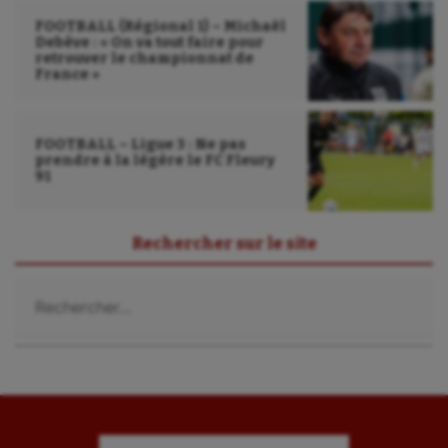
FOOTBALL (Régional 1) – Michaël
Debève : « On va tout faire pour
retrouver le championnat de
France »
FOOTBALL – Ligue 3 : Ne pas
prendre à la légère le FC Fleury
91
Rechercher sur le site
Rechercher :