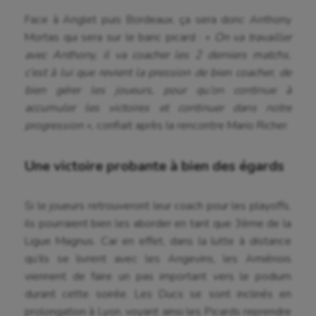
Face à Anglet puis Bordeaux, ça sera donc Anthony
Mortas qui sera sur le banc picard : «
On va travailler
avec Anthony, il va coacher les 2 derniers matchs,
c’est à lui que revient la pression de bien coacher, de
bien gérer les joueurs, pour qu’on continue à
accumuler les victoires et continuer dans notre
progression »,
confiait après la rencontre Mario Richer.
Une victoire probante à bien des égards
Si le joueurs retrouveront leur coach pour les playoffs,
ils pourraient bien les aborder en tant que 3ème de la
Ligue Magnus. Car en effet, dans la lutte à distance
qu’ils se livrent avec les Angevins, les Amiénois
viennent de faire un pas important vers le podium
durant cette soirée. Les Ducs se sont inclinés en
prolongation à Lyon, voyant ainsi les Picards reprendre