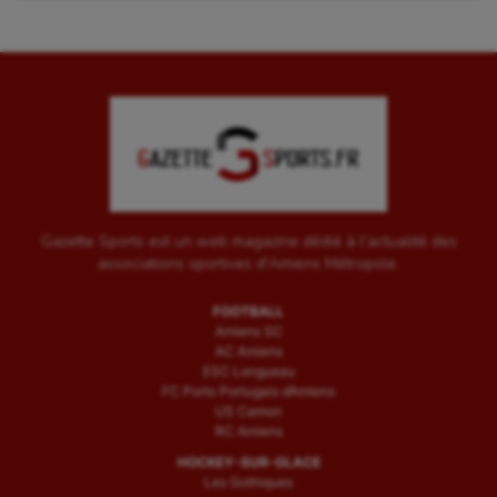
Gazette Sports est un web magazine dédié à l'actualité des
associations sportives d'Amiens Métropole.
FOOTBALL
Amiens SC
AC Amiens
ESC Longueau
FC Porto Portugais d’Amiens
US Camon
RC Amiens
HOCKEY-SUR-GLACE
Les Gothiques