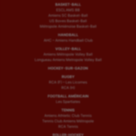
BASKET-BALL
ESCLAMS BB
Amiens SC Basket-Ball
US Boves Basket-Ball
Métropole Amiénoise Basket-Ball
HANDBALL
AHC – Amiens Handball Club
VOLLEY-BALL
Amiens Métropole Volley Ball
Longueau Amiens Metropole Volley Ball
HOCKEY-SUR-GAZON
RUGBY
RCA (F) – Les Licornes
RCA (H)
FOOTBALL AMÉRICAIN
Les Spartiates
TENNIS
Amiens Athletic Club Tennis
Tennis Club Amiens Métropole
RCA Tennis
ROLLER-HOCKEY