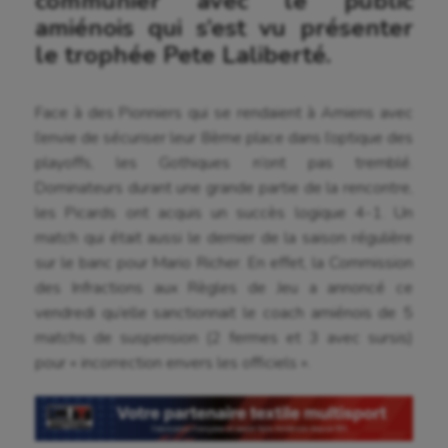
communier avec le public
amiénois qui s’est vu présenter
le trophée Pete Laliberté.
Face à des Pionniers qui se rendaient à Amiens avec
l’envie de sécuriser leur 8ème place dans l’optique des
playoffs, les Gothiques n’ont pas tremblé.
Dominateurs durant une grande partie de la rencontre,
les Picards ont acquis un succès logique 4-1. Un
match qui était aussi le dernier de la saison régulière
sur le banc pour Mario Richer. En effet, la Commission
des Infractions aux Règles de Jeu a annoncé ce
vendredi qu’elle sanctionnait le coach amiénois de 5
matchs de suspension (2 fermes et 3 avec sursis)
pour « incorrection envers les officiels ».