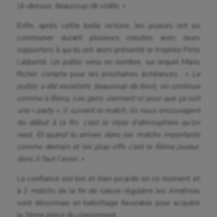
là-dessus, beaucoup de vidéo. »
Boules lyonnaises
Enfin, après cette belle victoire, les joueurs ont pu
Canoë-kayak
communier durant plusieurs minutes avec leurs
Cerf Volant
supporters à qui ils ont alors présenté le trophée Pete
Laliberté. Un public venu en nombre, sur lequel Mario
Cheerleading
Richer compte pour les prochaines échéances : «
Le
public a été excellent, beaucoup de bruit, on continue
Course à pied
comme à Bercy. Les gens viennent ici pour que ça soit
Crossfit
une « party », il suivent le match, ils nous encouragent
du début à la fin, c’est le style d’atmosphère qu’on
Cyclisme
veut. Et quand tu arrives dans les matchs importants
Danse
comme demain et les play-offs c’est le 6ème joueur,
donc il faut l’avoir. »
Equitation
La confiance est bel et bien picarde en ce moment et
Escalade
à 2 matchs de la fin de saison régulière les Amiénois
sont désormais en ballottage favorable pour acquérir
Escrime
la 3ème place du classement.