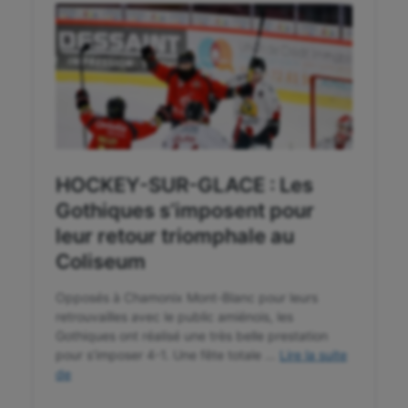
Plongée
Randonnée / Marche
Roller-derby
Sarbacane
Sauvetage sportif
Sport adapté
Sport handicap
Sport santé
Sport-entreprise
Sport-santé
Tir