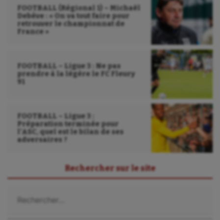
FOOTBALL (Régional 1) – Michaël
Debève : « On va tout faire pour
retrouver le championnat de
France »
FOOTBALL – Ligue 3 : Ne pas
prendre à la légère le FC Fleury
91
FOOTBALL – Ligue 3 :
Préparation terminée pour
l’ASC, quel est le bilan de ses
adversaires ?
Rechercher sur le site
Rechercher :