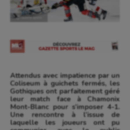
Ⓒ Gazette Sports
Attendus avec impatience par un
Coliseum à guichets fermés, les
Gothiques ont parfaitement géré
leur match face à Chamonix
Mont-Blanc pour s’imposer 4-1.
Une rencontre à l’issue de
laquelle les joueurs ont pu