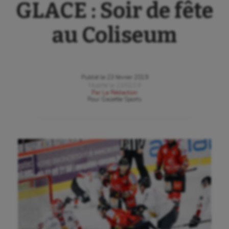
GLACE : Soir de fête
au Coliseum
Publié le
23 février 2019
Modifié le
23/02/19
Par
La Rédaction
Pour
Gazette Sports