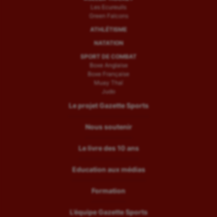
Les Ecureuils
Green Falcons
ATHLÉTISME
NATATION
SPORT DE COMBAT
Boxe Anglaise
Boxe Française
Muay Thaï
Judo
Le projet Gazette Sports
Nous soutenir
Le livre des 10 ans
Education aux médias
Formation
L’équipe Gazette Sports