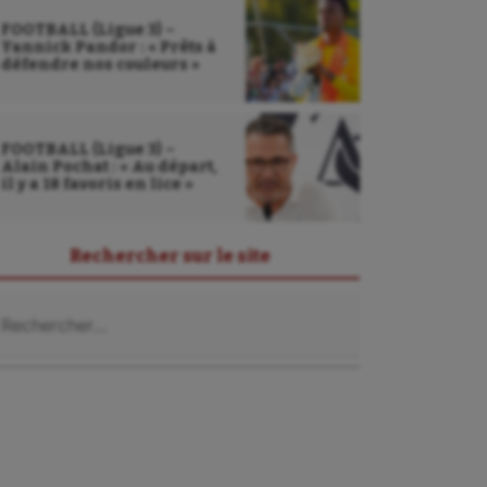
FOOTBALL (Ligue 3) –
Yannick Pandor : « Prêts à
défendre nos couleurs »
FOOTBALL (Ligue 3) –
Alain Pochat : « Au départ,
il y a 18 favoris en lice »
Rechercher sur le site
chercher :