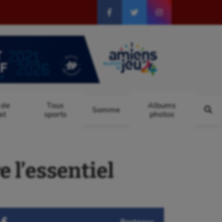
 de
Tous
Albums
Somme
at
sports
photos
 l’essentiel