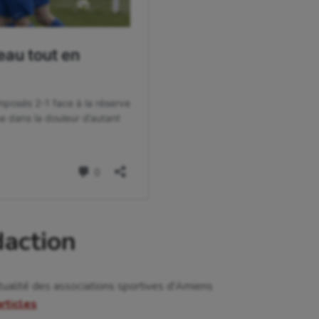
daction
tualité des associations sportives d'Amiens
articles