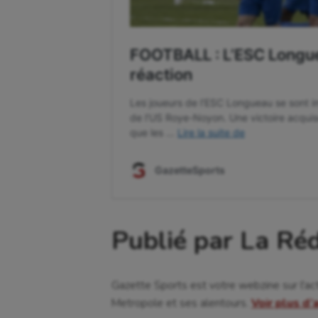
Publié par La Ré
Gazette Sports est votre webzine sur l'ac
Metropole et ses alentours.
Voir plus d’