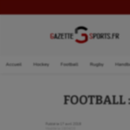
Rechercher :
Accueil
Hockey
Football
Rugby
Handba
FOOTBALL : 
Publié le
17 avril 2018
Modifié le
18/04/18