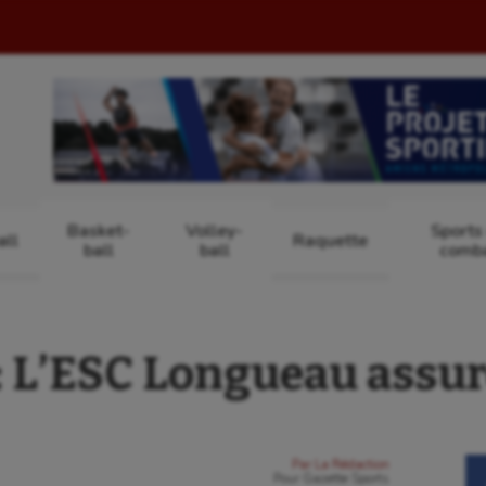
Basket-
Volley-
Sports
ll
Raquette
ball
ball
comb
L’ESC Longueau assure
Par
La Rédaction
Pour
Gazette Sports