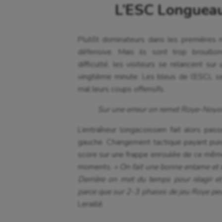
L’ESC Longueau 
Plutôt dominateurs dans les premières m
défensive. Mais ils sont trop brouill
difficulté, les visiteurs se relancent s
vingtième minute. Les bleus de l’ESCL s
mal leurs coups offensifs.
Sur une erreur on remet Roye-Noyo
L’entraîneur longacoissien fait alors pass
gauche. Changement tactique payant puis
score sur une frappe enroulée de ce même
moments.
« On fait une bonne entame et
Derrière on met du temps pour réagir e
parce que sur 2-3 phases de jeu Roye peu
Leraillé.