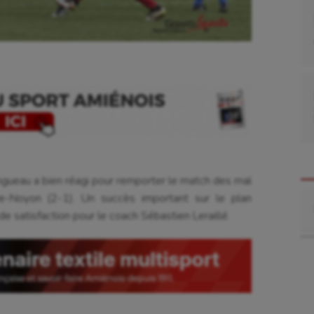
ngueau a bien réagi pour remporter le match des mal
Re
e-Noyon (2-1). Un succès important sur le plan
e satisfaction pour le coach Sébastien Leraillé.