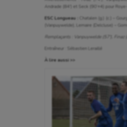
Andrade (84′) et Seck (90’+4) pour Roy
ESC Longueau :
Chatalen (g.) (c.) – Gou
(Vanpuywelde), Lemaire (Delcluse) – Gomes
Remplaçants : Vanpuywelde (57′), Finaz (
Entraîneur : Sébastien Leraillé
À lire aussi >>