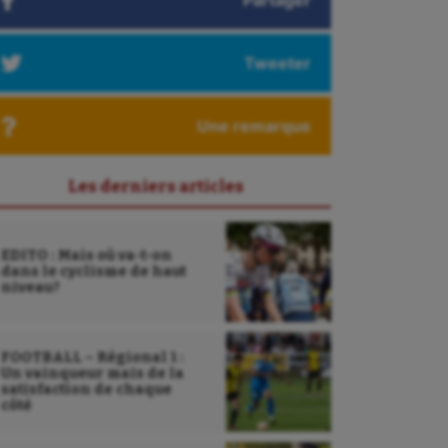
Partager
Tweeter
Une remarque
Les derniers articles
EDITO : Mais où va-t-on
dans le cyclisme de haut
niveau?
FOOTBALL – Régional 1 :
Un vainqueur mais de la
satisfaction de chaque
côté