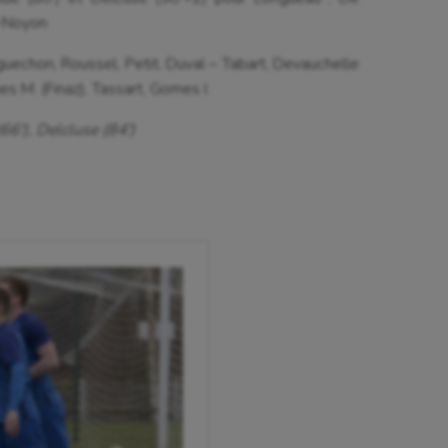
e-Noyon
rguechon, Roussel, Petit, Duval – Tabart, Devauchelle
 M. (Finaz), Tassart, Gomes I.
66′), Delcluse (84′)