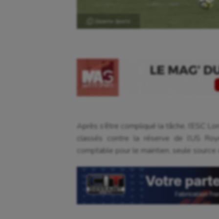
Ⓒ Gazette Sports
Après s’être compliqué la tâche, l’ESC Lo
classés contre la réserve de l’US Roy
comptable pour le maintien, seule source d