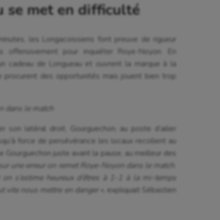
se met en difficulté
inutes, les Longacoissiens font preuve de rigueur
ons offensivement pour inquiéter Roye-Noyon. En
ur un cadeau de Longueau et ouvrent la marque à la
e procurent des opportunités mais jouent bien trop
n dans le match
er son latéral droit, Gourguechon, au poste d’ailier
qu’à force de persévérance les locaux recollent au
 Gourguechon juste avant la pause, au meilleur des
 sur une erreur on remet Roye-Noyon dans le match.
t on s’estime heureux d’êtres à 1-1 à la mi-temps
t vite nous mettre en danger »
, expliquait Sébastien