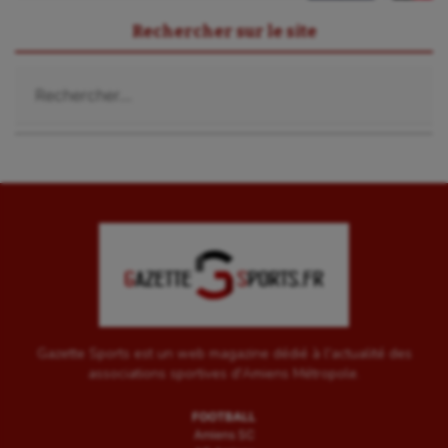
Rechercher sur le site
Rechercher :
Gazette Sports est un web magazine dédié à l'actualité des
associations sportives d'Amiens Métropole.
FOOTBALL
Amiens SC