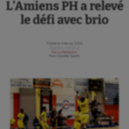
L’Amiens PH a relevé
le défi avec brio
Publié le
4 février 2018
Modifié le
04/02/18
Par
La Rédaction
Pour
Gazette Sports