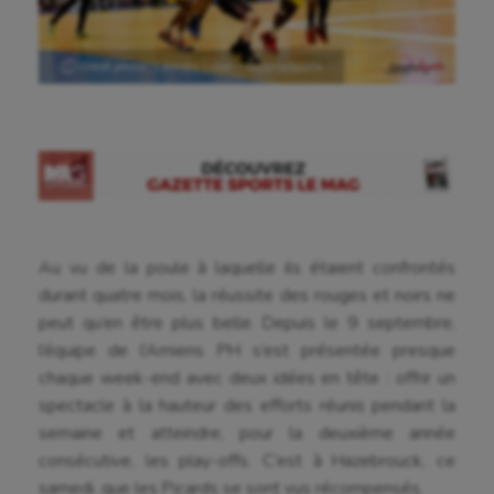
Ⓒ Crédit photo : Léandre Leber – GazetteSports
Au vu de la poule à laquelle ils étaient confrontés
durant quatre mois, la réussite des rouges et noirs ne
peut qu’en être plus belle. Depuis le 9 septembre,
l’équipe de l’Amiens PH s’est présentée presque
chaque week-end avec deux idées en tête : offrir un
spectacle à la hauteur des efforts réunis pendant la
semaine et atteindre, pour la deuxième année
consécutive, les play-offs. C’est à Hazebrouck, ce
samedi, que les Picards se sont vus récompensés.