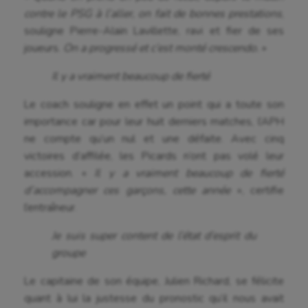
contre le PSG à l’aller, on fait de bonnes prestations
,
souligne Pierre-Alain Lavillette, ravi et fier de ses
joueurs.
On a progressé et c’est monté crescendo.
»
Il y a vraiment beaucoup de fierté
Le coach souligne en effet un point qui a toute son
importance car pour leur huit derniers matches, l’APH
ne compte qu’un nul et une défaite. Avec cinq
victoires d’affilée, les Picards n’ont pas volé leur
accession. «
Il y a vraiment beaucoup de fierté
d’accompagner ces garçons, cette année
», certifie
l’entraîneur.
Je suis super content de l’état d’esprit du
groupe
Le capitaine de son équipe, Julien Richard, se félicite
quant à lui la justesse du pronostic qu’il nous avait