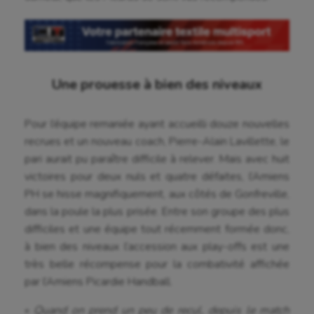
Une prouesse à bien des niveaux
Pour l’équipe remaniée ayant accueilli douze nouvelles
recrues et un nouveau coach, Pierre-Alain Lavillette, le
pari aurait pu paraître difficile à relever. Mais avec huit
victoires pour deux nuls et quatre défaites, l’Amiens
PH se hisse magnifiquement, aux côtés de Gonfreville,
dans la poule la plus prisée. Entre son groupe des plus
difficiles et une équipe tout récemment formée donc,
à bien des niveaux l’accession aux play-offs est une
très belle récompense pour la combativité affichée
par l’Amiens Picardie Handball.
«
Quand on prend un peu de recul, depuis le match