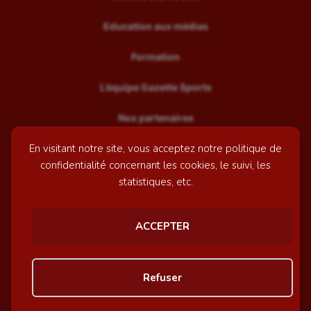
Education aux médias
Formation
L’équipe Gazette Sports
Nos partenaires
En visitant notre site, vous acceptez notre politique de
Recrutement
confidentialité concernant les cookies, le suivi, les
Mentions légales
statistiques, etc.
Contactez-nous
ACCEPTER
© GazetteSports - 2026 | Site internet réalisé par
l'agence
Refuser
Awelty
Personnaliser