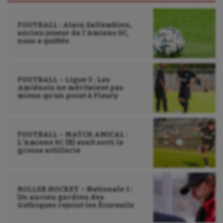
FOOTBALL : Alain Sallembien,
ancien joueur de l’Amiens SC,
nous a quittés
FOOTBALL – Ligue 3 : Les
Amiénois ne méritaient pas
mieux qu’un point à Fleury
FOOTBALL – MATCH AMICAL :
L’Amiens SC (B) avait sorti la
grosse artillerie
ROLLER HOCKEY – Nationale 1 :
Un ancien gardien des
Gothiques rejoint les Écureuils