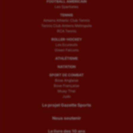
FOOTBALL AMÉRICAIN
Les Spartiates
TENNIS
Amiens Athletic Club Tennis
Tennis Club Amiens Métropole
RCA Tennis
ROLLER-HOCKEY
Les Ecureuils
Green Falcons
ATHLÉTISME
NATATION
SPORT DE COMBAT
Boxe Anglaise
Boxe Française
Muay Thaï
Judo
Le projet Gazette Sports
Nous soutenir
Le livre des 10 ans