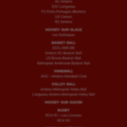
AC Amiens
ESC Longueau
FC Porto Portugais d’Amiens
US Camon
RC Amiens
HOCKEY-SUR-GLACE
Les Gothiques
BASKET-BALL
ESCLAMS BB
Amiens SC Basket-Ball
US Boves Basket-Ball
Métropole Amiénoise Basket-Ball
HANDBALL
AHC – Amiens Handball Club
VOLLEY-BALL
Amiens Métropole Volley Ball
Longueau Amiens Metropole Volley Ball
HOCKEY-SUR-GAZON
RUGBY
RCA (F) – Les Licornes
RCA (H)