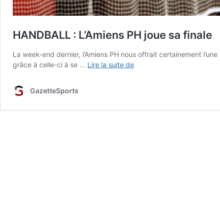
HANDBALL : L’Amiens PH joue sa finale
La week-end dernier, l’Amiens PH nous offrait certainement l’une
HANDBALL
grâce à celle-ci à se …
Lire la suite de
:
L’Amiens
GazetteSports
PH
joue
sa
finale