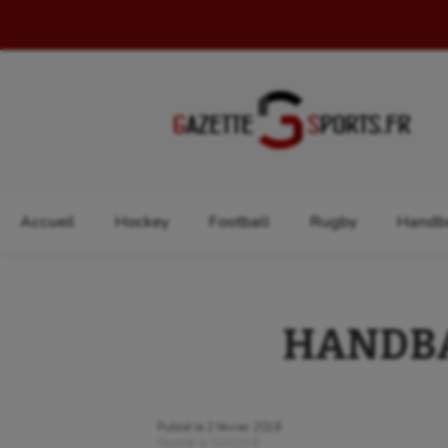
Rechercher :
Accueil
Hockey
Football
Rugby
Handba
HANDBAL
Publié le
2 février 2018
Modifié le
02/02/18