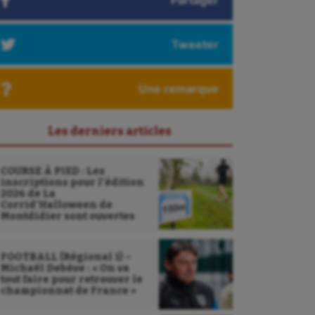
Partager
Tweeter
Une remarque
Les derniers articles
COURSE À PIED : Les
inscriptions pour l’édition
2026 de La
Corrid’Halloween de
Montdidier sont ouvertes
FOOTBALL (Régional 1) –
Michaël Debève : « On va
tout faire pour retrouver le
championnat de France »