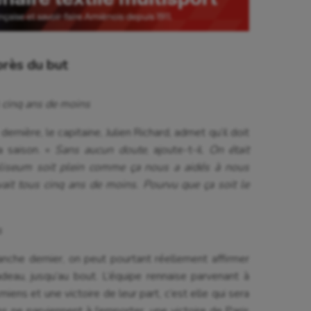
près du but
s cinq ans de moins
nière, le capitaine, Julien Richard, admet qu’il doit
la saison. «
Sans aucun doute
, ajoute-t-il.
On était
 Coliseum soit plein comme ça nous a aidés à nous
avait tous cinq ans de moins. Pourvu que ça soit le
s
nche dernier, on peut pourtant réellement affirmer
deau, jusqu’au bout. L’équipe rennaise parvenant à
iens et une victoire de leur part, c’est elle qui sera
nes ne parviennent à l’emporter, une victoire de Paris