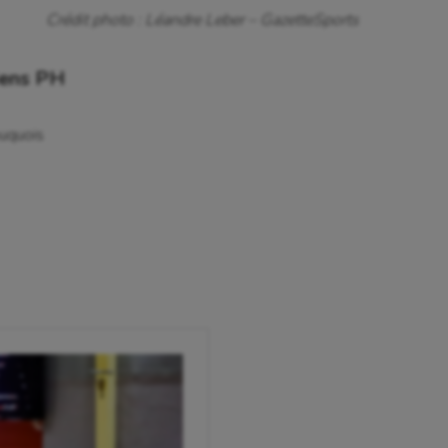
Crédit photo : Léandre Leber – GazetteSports
iens PH
buquois