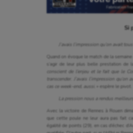
Si 
J’avais l’impression qu’on avait tou
Quand on évoque le match de la semaine der
s’agir de leur plus belle prestation de 
conscient de l’enjeu et le fait que le
transcender. J’avais l’impression qu’on 
cas ce week-end, aussi
, » espère le pivot.
La pression nous a rendus meilleur
Avec la victoire de Rennes à Rouen dima
que cette poule ne leur aura pas fait ca
égalité de points (29), en cas d’échec d’Am
qualifiée. D’autre part, si ni l’APH ni Ren