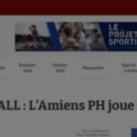
Basket-
Volley-
Sports
ll
Raquette
ball
ball
comb
L : L’Amiens PH joue s
Par
La Rédaction
Pour
Gazette Sports