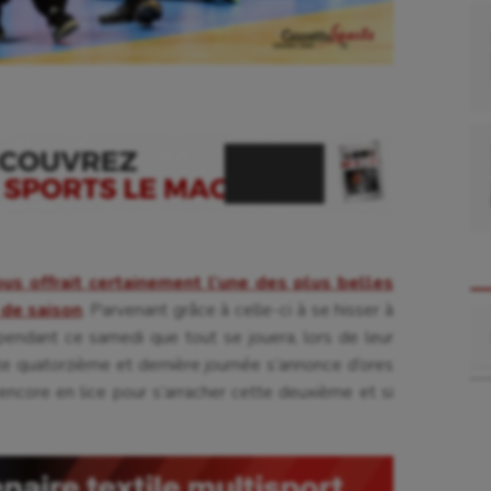
us offrait certainement l’une des plus belles
 de saison
. Parvenant grâce à celle-ci à se hisser à
Re
pendant ce samedi que tout se jouera, lors de leur
e quatorzième et dernière journée s’annonce d’ores
 encore en lice pour s’arracher cette deuxième et si