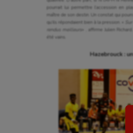
pourrait lui permettre l’accession en pla
maître de son destin. Un constat qui pourr
qu’ils répondaient bien à la pression. «
Sur
rendus meilleurs
« , affirme Julien Richar
été vains.
Hazebrouck : u
Aéronautique
Dan
Athlétisme
Equi
Auto
Esca
Aviron
Escr
Balle à la main
Fitn
Ballon au poing
Flag 
Baseball
Foot