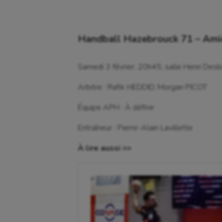
Handball Hazebrouck 71 – Am
Samedi 3 février, 20h45, salle Henri Des
Arbitre : Rafik HEDDID, Morgan PICOT
Équipe APH : À définir
Entraîneur : Pierre-Alain Lavillette
À lire aussi >>