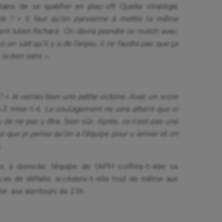
ins de se qualifier en play-off. Quelle stratégie
nir ? «
Il faut qu’on parvienne à mettre la même
ent Julien Richard
. On devra prendre ce match avec,
 on sait qu’il y a de l’enjeu, il ne faudra pas que ça
 le bon sens ».
 ? «
Je verrais bien une petite victoire. Avec un score
+3
, mise-t-il.
Le soulagement ne sera atteint que si
de ne pas y être, bien sûr. Après, ce n’est pas une
e que je pense qu’on a l’équipe pour y arriver et on
.
à domicile, l’équipe de l’APH s’offrira-t-elle sa
n cas de défaite, accédera-t-elle tout de même aux
ir, aux alentours de 23h.