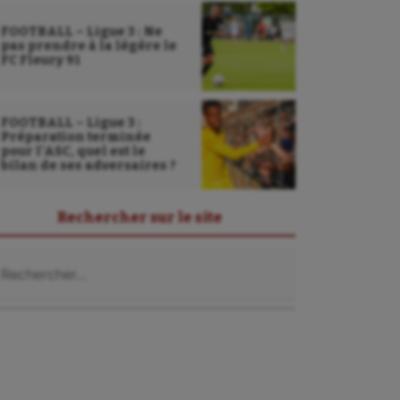
FOOTBALL – Ligue 3 : Ne
pas prendre à la légère le
FC Fleury 91
FOOTBALL – Ligue 3 :
Préparation terminée
pour l’ASC, quel est le
bilan de ses adversaires ?
Rechercher sur le site
chercher :