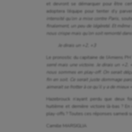
et devront se démarquer pour être certa
adoptera l’équipe pour tenter d’y parve
intensité qu’on a mise contre Paris,
souti
finalement, un peu de légèreté. Et même si
nous crispe mais qu’on soit remonté dans
Je dirais un +2, +3
Le pronostic du capitaine de l’Amiens PH
serré mais une victoire. Je dirais un +2, 
nous sommes en play-off. On serait déçu 
fin en soit. Ce serait juste dommage parc
aimerait se frotter à ce qu’il y a de mieux »
Hazebrouck n’ayant perdu que deux fois 
huitième et dernière victoire là-bas ? E
play-offs ? Toutes ces réponses samedi so
Camille MARSIGLIA