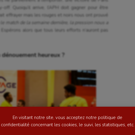
y-off. Quoiqu’il arrive, l’APH doit gagner pour être
ait effrayer mais les rouges et noirs nous ont prouvé
 le match de la semaine dernière, la pression nous a
d. Espérons alors que tous leurs efforts n’auront pas
n dénouement heureux ?
se
Kayak-polo
tation
Korfbal
lade
Longue paume
ime
Moto
ess
Natation
En visitant notre site, vous acceptez notre politique de
football
Natation artistique
confidentialité concernant les cookies, le suivi, les statistiques, etc.
ball américain
Omnisports