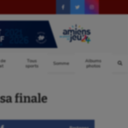
 de
Tous
Albums
Somme
at
sports
photos
a finale