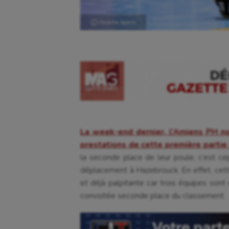
Ⓒ Gazette Sports
La week-end dernier, l’Amiens PH no
prestations de cette première partie
la seconde place de leur poule, c’est ce
déplacement à Hazebrouck. En effet, cett
et déjà palpitante car trois équipes sont
convoitée seconde place du classement.