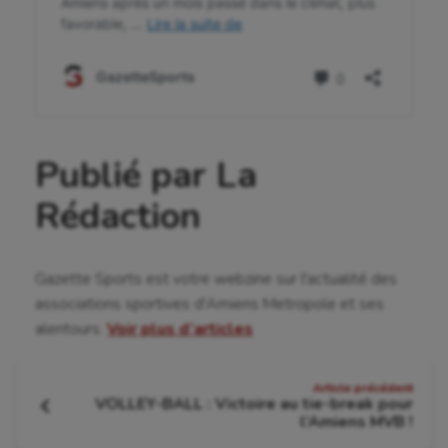
Publié par La
Rédaction
Gazette Sports est votre webzine sur l'actualité des
associations sportives d'Amiens Metropole et ses
alentours.
Voir plus d’articles
Navigation
Article précédent
VOLLEY-BALL : Victoire au tie-break pour
de
Article
l’Amiens MVB !
précédent