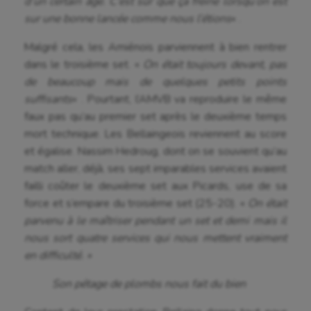
d’un certain âge. C’est sûr que ça freine lorsqu’on est
sur une bonne lancée comme nous l’étions
« .
Malgré cela, les Amiénois parviennent à bien rentrer
dans le troisième set. «
On était toujours devant, pas
de beaucoup mais de quelques petits points
suffisants
« . Pourtant, l’AMVB va reproduire le même
faux pas qu’au premier set après le deuxième temps
mort technique. Les Bellaingeois reviennent au score
et égalise. Nassim Hedroug, dont on se souvient qu’au
match aller, déjà, ses sept imparables services avaient
failli coûter le deuxième set aux Picards, use de sa
force et s’empare du troisième set (25-20). «
On était
parvenu à le maîtriser pendant un set et demi mais il
nous sort quatre services qui nous mettent vraiment
en difficulté. »
Son pétage de plombs nous fait du bien