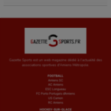
Gazette Sports est un web magazine dédié à l'actualité des
associations sportives d'Amiens Métropole.
FOOTBALL
Amiens SC
AC Amiens
ESC Longueau
FC Porto Portugais d’Amiens
US Camon
RC Amiens
HOCKEY-SUR-GLACE