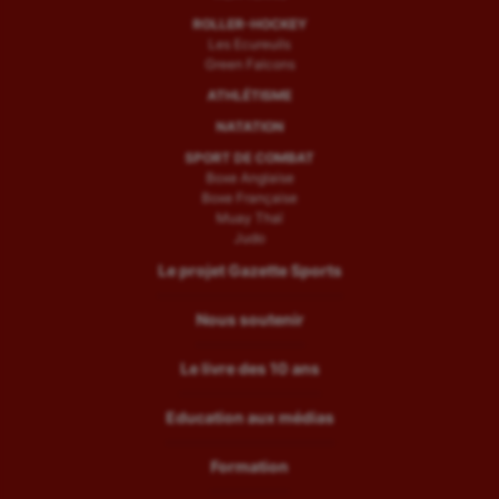
ROLLER-HOCKEY
Les Ecureuils
Green Falcons
ATHLÉTISME
NATATION
SPORT DE COMBAT
Boxe Anglaise
Boxe Française
Muay Thaï
Judo
Le projet Gazette Sports
Nous soutenir
Le livre des 10 ans
Education aux médias
Formation