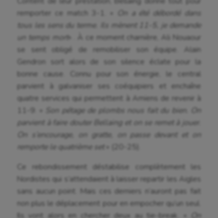
Content de leur prestation, Bellaing donne tout pour
remporter ce match 3-1. «
On a été débordé dans
tous les sens du terme. Ils mènent 11-5, je demande
un temps mort
« . À ce moment charnière, Ali Nouaour
se sent obligé de remobiliser son équipe. Alain
Gendron sort alors de son silence éclate pour la
bonne cause. Connu pour son énergie, le central
parvient à galvaniser ses coéquipiers et enchaîne
quatre services qui permettent à Amiens de revenir à
11-9. «
Son pétage de plombs nous fait du bien. On
parvient à faire douter Bellaing et on se remet à jouer.
On s’encourage, on gratte, on passe devant et on
remporte le quatrième set
» (20-25).
Ce rebondissement déstabilise complètement les
Nordistes qui s’attendaient à laisser repartir les Aigles
sans aucun point. Mais ces derniers n’auront pas fait
non plus le déplacement pour en empocher qu’un seul.
Ils vont alors en chercher deux au tie-break. «
On