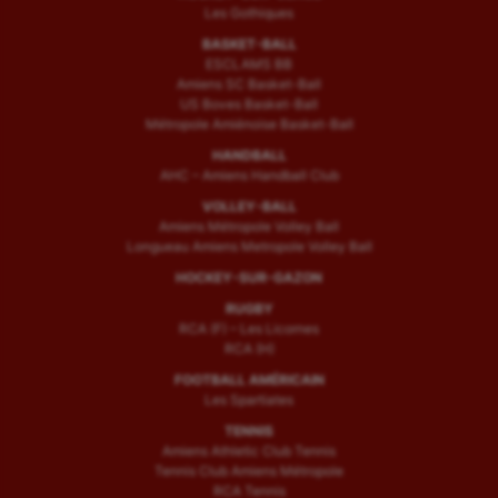
Les Gothiques
BASKET-BALL
ESCLAMS BB
Amiens SC Basket-Ball
US Boves Basket-Ball
Métropole Amiénoise Basket-Ball
HANDBALL
AHC – Amiens Handball Club
VOLLEY-BALL
Amiens Métropole Volley Ball
Longueau Amiens Metropole Volley Ball
HOCKEY-SUR-GAZON
RUGBY
RCA (F) – Les Licornes
RCA (H)
FOOTBALL AMÉRICAIN
Les Spartiates
TENNIS
Amiens Athletic Club Tennis
Tennis Club Amiens Métropole
RCA Tennis