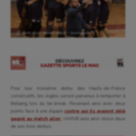
Ⓒ Crédit photo : Reynald Valleron – GazetteSports
Pour leur troisième derby des Hauts-de-France
consécutifs, les Aigles seront parvenus à l’emporter à
Bellaing lors du tie-break. Revenant ainsi avec deux
points face à une équipe
contre qui ils avaient déjà
gagné au match aller,
l’AMVB aura ainsi réussi deux
de ses trois derbys.