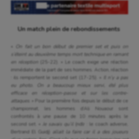
Un match plein de rebondissements
«
On fait un bon début de premier set et puis on
s’éteint au deuxième temps mort technique en ramant
en réception
(25-22). » Le coach exige une réaction
immédiate de la part de ses hommes. Action, réaction
: ils remportent le second set (17-25). «
Il n’y a pas
eu photo. On a beaucoup mieux servi, été plus
efficace en réception-passe et sur les contre-
attaques
. » Pour la première fois depuis le début de ce
championnat, les hommes d’Ali Nouaour sont
confrontés à une pause de 10 minutes après le
second set. «
Je savais qu’il
(ndlr : le coach adverse,
Bertrand El Guidj)
allait la faire car il a des joueurs