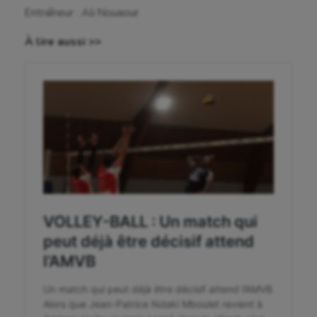
Tir
Entraîneur : Ali Nouaour
Tir à l'arc
À lire aussi >>
Triathlon
Ultimate frisbee
UNSS
Voile
Wakeboard
Water-polo