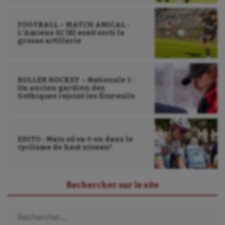
FOOTBALL – MATCH AMICAL :
L’Amiens SC (B) avait sorti la
grosse artillerie
ROLLER HOCKEY – Nationale 1 :
Un ancien gardien des
Gothiques rejoint les Écureuils
EDITO : Mais où va-t-on dans le
cyclisme de haut niveau?
Rechercher sur le site
Rechercher :