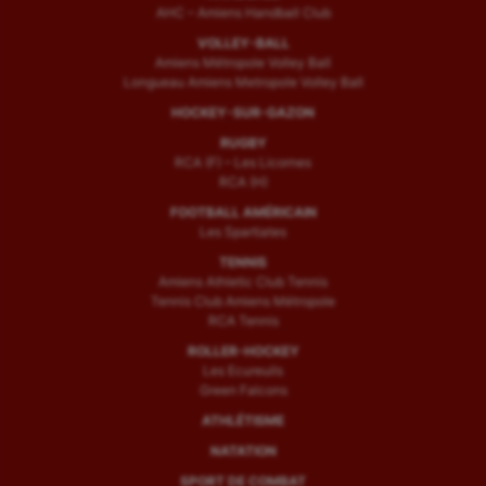
AHC – Amiens Handball Club
VOLLEY-BALL
Amiens Métropole Volley Ball
Longueau Amiens Metropole Volley Ball
HOCKEY-SUR-GAZON
RUGBY
RCA (F) – Les Licornes
RCA (H)
FOOTBALL AMÉRICAIN
Les Spartiates
TENNIS
Amiens Athletic Club Tennis
Tennis Club Amiens Métropole
RCA Tennis
ROLLER-HOCKEY
Les Ecureuils
Green Falcons
ATHLÉTISME
NATATION
SPORT DE COMBAT