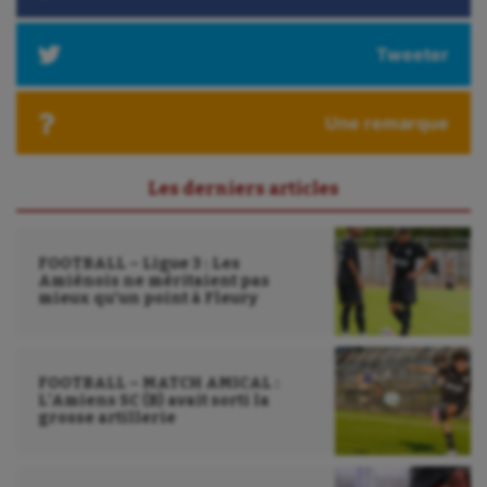
Tweeter
Une remarque
Les derniers articles
FOOTBALL – Ligue 3 : Les
Amiénois ne méritaient pas
mieux qu’un point à Fleury
FOOTBALL – MATCH AMICAL :
L’Amiens SC (B) avait sorti la
grosse artillerie