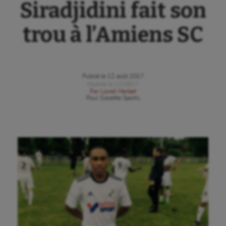
Siradjidini fait son
trou à l’Amiens SC
Publié le
12 août 2017
Modifié le
12/08/17
Par
Lionel Herbet
Pour
Gazette Sports