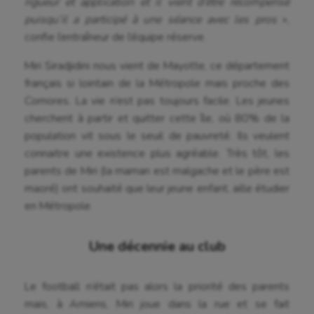
rigueur et application et il vient d’être récompensé
puisqu’il a participé à une séance avec les pros
»,
confie l’entraîneur de l’équipe réserve.
Miri Siradjidini nous vient de Mayotte, ce département
français si lointain de la Métropole mais proche des
Comores. La vie n’est pas toujours facile. Les jeunes
cherchent à partir et quitter cette île, où 80% de la
population vit sous le seuil de pauvreté. Ils veulent
connaitre une existence plus agréable. Très tôt, les
parents de Miri (la maman est malgache et le père est
maoré) ont souhaité que leur jeune enfant, aille étudier
en Métropole.
Aéronautique
Une décennie au club
Athlétisme
Auto
Le football n’était pas alors la priorité des parents
mais, à Amiens, Miri joue dans la rue et se fait
Aviron