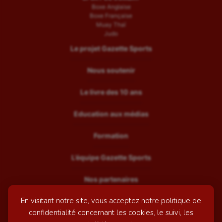
Boxe Anglaise
Boxe Française
Muay Thaï
Judo
Le projet Gazette Sports
Nous soutenir
Le livre des 10 ans
Education aux médias
Formation
L’équipe Gazette Sports
Nos partenaires
En visitant notre site, vous acceptez notre politique de
Recrutement
confidentialité concernant les cookies, le suivi, les