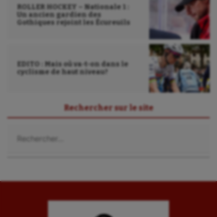
ROLLER HOCKEY – Nationale 1 :
Un ancien gardien des
Gothiques rejoint les Écureuils
EDITO : Mais où va-t-on dans le
cyclisme de haut niveau?
Rechercher sur le site
Rechercher :