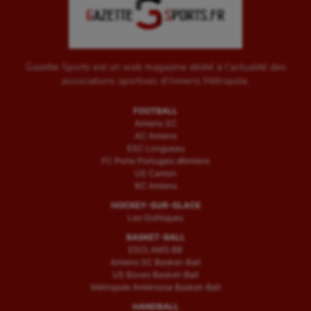
Gazette Sports est un web magazine dédié à l'actualité des
associations sportives d'Amiens Métropole.
FOOTBALL
Amiens SC
AC Amiens
ESC Longueau
FC Porto Portugais d’Amiens
US Camon
RC Amiens
HOCKEY-SUR-GLACE
Les Gothiques
BASKET-BALL
ESCLAMS BB
Amiens SC Basket-Ball
US Boves Basket-Ball
Métropole Amiénoise Basket-Ball
HANDBALL