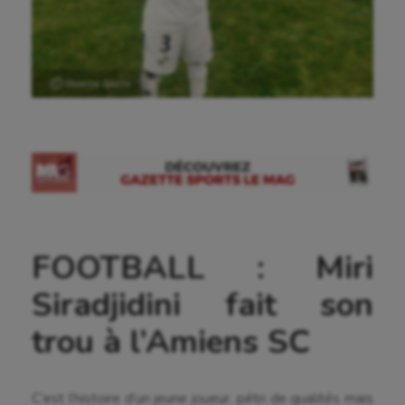
Ⓒ Gazette Sports
FOOTBALL : Miri
Siradjidini fait son
trou à l’Amiens SC
C’est l’histoire d’un jeune joueur, pétri de qualités mais