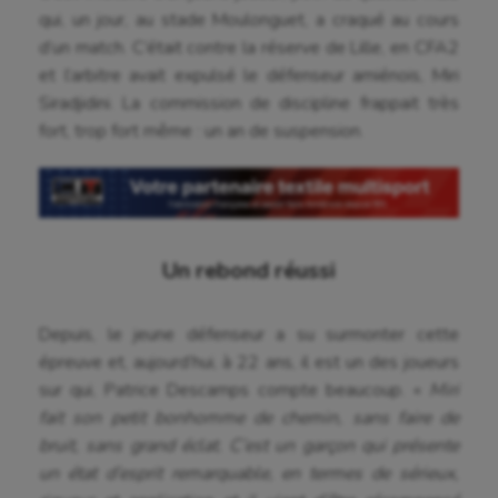
qui, un jour, au stade Moulonguet, a craqué au cours
d’un match. C’était contre la réserve de Lille, en CFA2
et l’arbitre avait expulsé le défenseur amiénois, Miri
Siradjidini. La commission de discipline frappait très
fort, trop fort même : un an de suspension.
Un rebond réussi
Depuis, le jeune défenseur a su surmonter cette
épreuve et, aujourd’hui, à 22 ans, il est un des joueurs
sur qui, Patrice Descamps compte beaucoup. «
Miri
fait son petit bonhomme de chemin, sans faire de
bruit, sans grand éclat. C’est un garçon qui présente
un état d’esprit remarquable, en termes de sérieux,