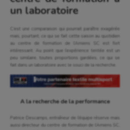
un laboratoire
C’est une comparaison qui pourrait paraître exagérée
mais, pourtant, ce qui se fait cette saison au quotidien
au centre de formation de l’Amiens SC est fort
intéressant. Au point que l’expérience tentée est un
peu similaire, toutes proportions gardées, ce qui se
fait dans un laboratoire avec le souci de la recherche.
A la recherche de la performance
Patrice Descamps, entraîneur de l’équipe réserve mais
Aéronautique
aussi directeur du centre de formation de l’Amiens SC,