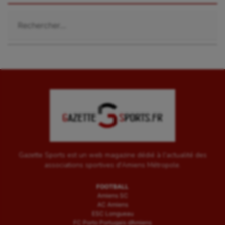
Rechercher :
Gazette Sports est un web magazine dédié à l'actualité des
associations sportives d'Amiens Métropole.
FOOTBALL
Amiens SC
AC Amiens
ESC Longueau
FC Porto Portugais d’Amiens