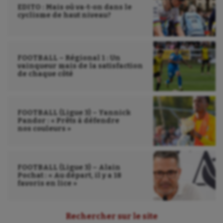
Voile
EDITO : Mais où va-t-on dans le
cyclisme de haut niveau?
Wakeboard
Water-polo
FOOTBALL – Régional 1 : Un
vainqueur mais de la satisfaction
de chaque côté
FOOTBALL (Ligue 3) – Yannick
Pandor : « Prêts à défendre
nos couleurs »
FOOTBALL (Ligue 3) – Alain
Pochat : « Au départ, il y a 18
favoris en lice »
Rechercher sur le site