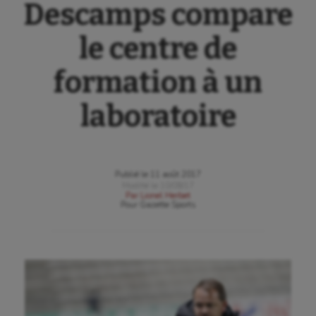
Descamps compare
le centre de
formation à un
laboratoire
Publié le
11 août 2017
Modifié le
10/08/17
Par
Lionel Herbet
Pour
Gazette Sports