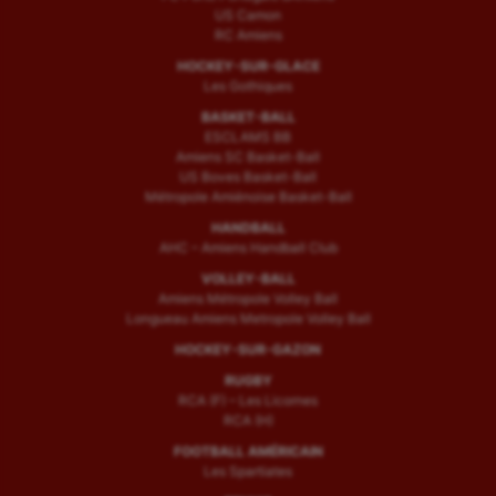
US Camon
RC Amiens
HOCKEY-SUR-GLACE
Les Gothiques
BASKET-BALL
ESCLAMS BB
Amiens SC Basket-Ball
US Boves Basket-Ball
Métropole Amiénoise Basket-Ball
HANDBALL
AHC – Amiens Handball Club
VOLLEY-BALL
Amiens Métropole Volley Ball
Longueau Amiens Metropole Volley Ball
HOCKEY-SUR-GAZON
RUGBY
RCA (F) – Les Licornes
RCA (H)
FOOTBALL AMÉRICAIN
Les Spartiates