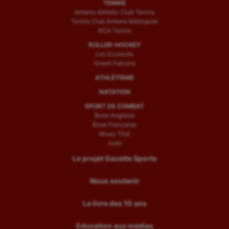
TENNIS
Amiens Athletic Club Tennis
Tennis Club Amiens Métropole
RCA Tennis
ROLLER-HOCKEY
Les Ecureuils
Green Falcons
ATHLÉTISME
NATATION
SPORT DE COMBAT
Boxe Anglaise
Boxe Française
Muay Thaï
Judo
Le projet Gazette Sports
Nous soutenir
Le livre des 10 ans
Education aux médias