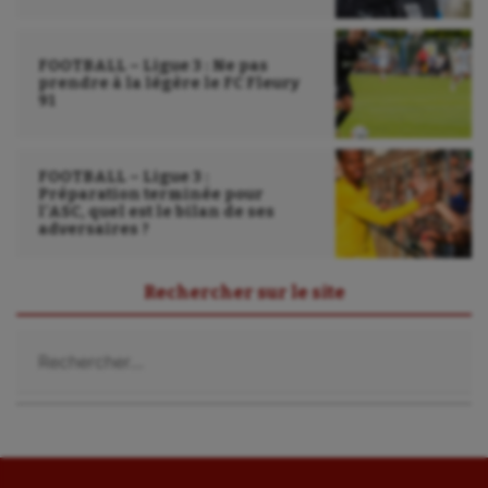
FOOTBALL – Ligue 3 : Ne pas
prendre à la légère le FC Fleury
91
FOOTBALL – Ligue 3 :
Préparation terminée pour
l’ASC, quel est le bilan de ses
adversaires ?
Rechercher sur le site
Rechercher :