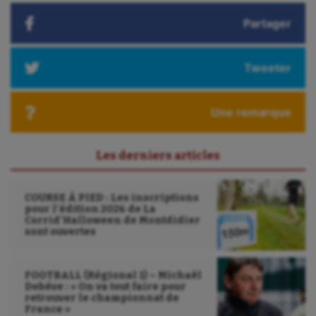
Triathlon
Partager
Ultimate frisbee
Tweeter
UNSS
Voile
Une remarque
Wakeboard
Les derniers articles
Water-polo
COURSE À PIED : Les inscriptions
pour l’édition 2026 de La
Corrid’Halloween de Montdidier
sont ouvertes
FOOTBALL (Régional 1) – Michaël
Debève : « On va tout faire pour
retrouver le championnat de
France »