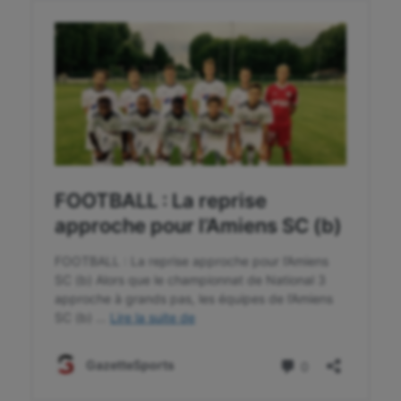
Korfbal
Longue paume
Moto
Natation
Natation artistique
Omnisports
Outdoor
Paddle
Parkour
Patinage artistique
Pétanque