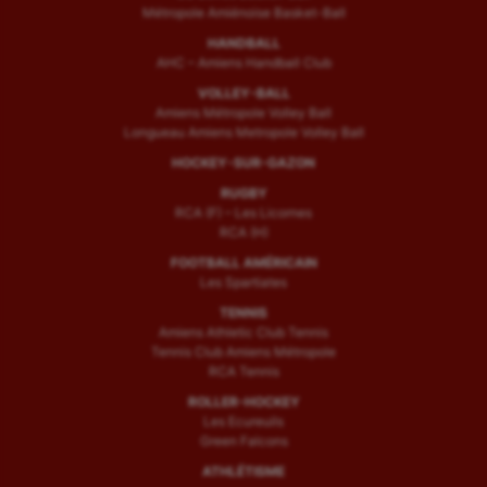
Métropole Amiénoise Basket-Ball
HANDBALL
AHC – Amiens Handball Club
VOLLEY-BALL
Amiens Métropole Volley Ball
Longueau Amiens Metropole Volley Ball
HOCKEY-SUR-GAZON
RUGBY
RCA (F) – Les Licornes
RCA (H)
FOOTBALL AMÉRICAIN
Les Spartiates
TENNIS
Amiens Athletic Club Tennis
Tennis Club Amiens Métropole
RCA Tennis
ROLLER-HOCKEY
Les Ecureuils
Green Falcons
ATHLÉTISME