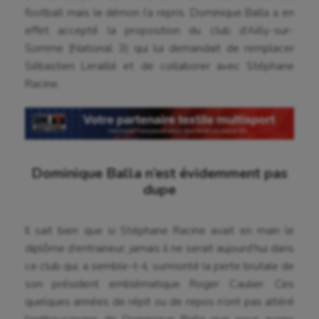
football mais le démon l’a repris. Dominique Balla a en
effet accepté la proposition du club d’Ailly-sur-
Somme (National 3) qui lui demandait de remplacer
Sébastien Leraillé et de collaborer avec Stéphane
Racine.
Dominique Balla n’est évidemment pas
dupe
Il sait bien que si Stéphane Racine avait en main le
diplôme d’entraineur, jamais il ne serait aujourd’hui dans
ce club qui, a semble-t-il, surmonté la perte brutale de
son président emblématique Roger Caulier. Ces
quelques années de répit ou de repos n’ont pas altéré