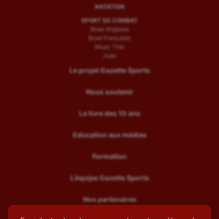
NATATION
SPORT DE COMBAT
Boxe Anglaise
Boxe Française
Muay Thaï
Judo
Le projet Gazette Sports
Nous soutenir
Le livre des 10 ans
Education aux médias
Formation
L’équipe Gazette Sports
Nos partenaires