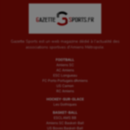
Gazette Sports est un web magazine dédié à l'actualité des
associations sportives d'Amiens Métropole.
FOOTBALL
Amiens SC
AC Amiens
ESC Longueau
FC Porto Portugais d’Amiens
US Camon
RC Amiens
HOCKEY-SUR-GLACE
Les Gothiques
BASKET-BALL
ESCLAMS BB
Amiens SC Basket-Ball
US Boves Basket-Ball