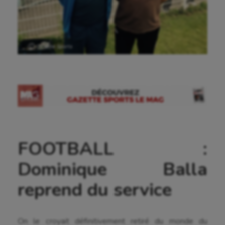
Ⓒ Gazette Sports
FOOTBALL :
Dominique Balla
reprend du service
On le croyait définitivement retiré du monde du