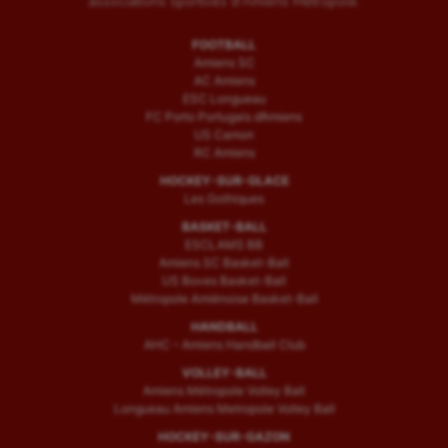
associations sportives d'Amiens Métropole.
UNSS
FOOTBALL
Amiens SC
Voile
AC Amiens
ESC Longueau
Wakeboard
FC Porto Portugais d’Amiens
US Camon
Water-polo
RC Amiens
HOCKEY-SUR-GLACE
Les Gothiques
BASKET-BALL
ESCLAMS BB
Amiens SC Basket-Ball
US Boves Basket-Ball
Métropole Amiénoise Basket-Ball
HANDBALL
AHC – Amiens Handball Club
VOLLEY-BALL
Amiens Métropole Volley Ball
Longueau Amiens Metropole Volley Ball
HOCKEY-SUR-GAZON