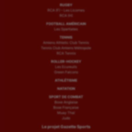
RUGBY
RCA (F) – Les Licornes
RCA (H)
FOOTBALL AMÉRICAIN
Les Spartiates
TENNIS
Amiens Athletic Club Tennis
Tennis Club Amiens Métropole
RCA Tennis
ROLLER-HOCKEY
Les Ecureuils
Green Falcons
ATHLÉTISME
NATATION
SPORT DE COMBAT
Boxe Anglaise
Boxe Française
Muay Thaï
Judo
Le projet Gazette Sports