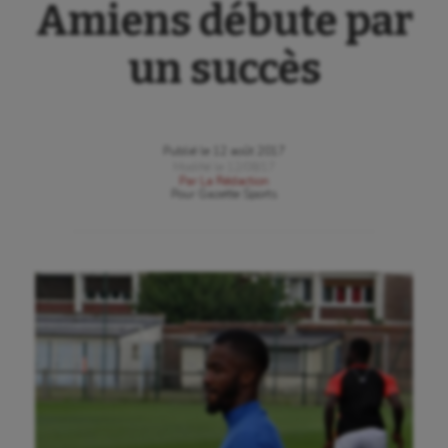
Amiens débute par
un succès
Publié le
12 août 2017
Modifié le
12/08/17
Par
La Rédaction
Pour
Gazette Sports