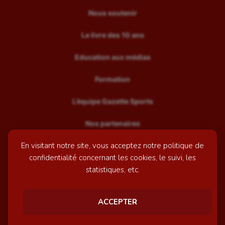
Nous soutenir
Le livre des 10 ans
Education aux médias
Formation
L’équipe Gazette Sports
Nos partenaires
En visitant notre site, vous acceptez notre politique de
Recrutement
confidentialité concernant les cookies, le suivi, les
Mentions légales
statistiques, etc.
Contactez-nous
ACCEPTER