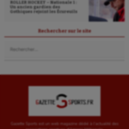
Roller-derby
ROLLER HOCKEY – Nationale 1 :
Un ancien gardien des
Sarbacane
Gothiques rejoint les Écureuils
Sauvetage sportif
Rechercher sur le site
Sport adapté
Rechercher :
Sport handicap
Sport santé
Sport-entreprise
Sport-santé
Tir
Tir à l'arc
Triathlon
Gazette Sports est un web magazine dédié à l'actualité des
Ultimate frisbee