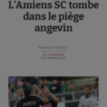
L’Amiens SC tombe
dans le piège
angevin
Publié le
12 août 2017
Modifié le
13/08/17
Par
La Rédaction
Pour
Gazette Sports