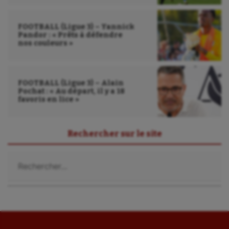
FOOTBALL (Ligue 3) – Yannick
Pandor : « Prêts à défendre
nos couleurs »
FOOTBALL (Ligue 3) – Alain
Pochat : « Au départ, il y a 18
favoris en lice »
Rechercher sur le site
Rechercher :