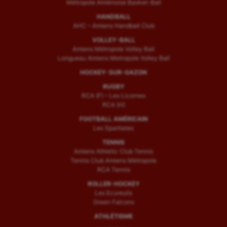
Métropole Amiénoise Basket-Ball
HANDBALL
AHC – Amiens Handball Club
VOLLEY-BALL
Amiens Métropole Volley Ball
Longueau Amiens Metropole Volley Ball
HOCKEY-SUR-GAZON
RUGBY
RCA (F) – Les Licornes
RCA (H)
FOOTBALL AMÉRICAIN
Les Spartiates
TENNIS
Amiens Athletic Club Tennis
Tennis Club Amiens Métropole
RCA Tennis
ROLLER-HOCKEY
Les Ecureuils
Green Falcons
ATHLÉTISME