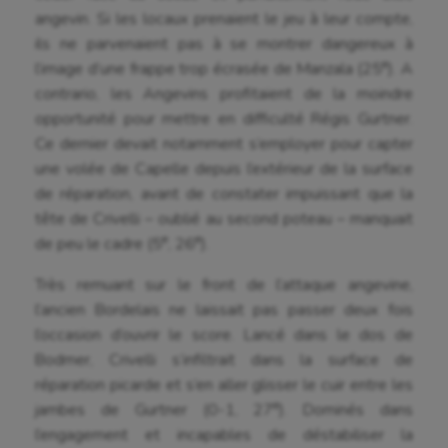
angevin. Si les locaux prenaient le jeu à leur compte,
ils ne parvenaient pas à se montrer dangereux à
e
l’image d’une frappe trop écrasée de Manzala (25
). A
contrario, les Angevins profitaient de la moindre
opportunité pour mettre en difficulté Régis Gurtner.
Ce dernier devait notamment s’employer pour capter
une volée de Capelle depuis l’extérieur de la surface
de réparation, avant de constater impuissant que la
tête de Crivelli – oublié au second poteau – manquait
e
e
de peu le cadre (5
, 26
).
Très remuant sur le front de l’attaque angevine,
l’ancien Bordelais ne laissait pas passer deux fois
l’occasion d’ouvrir le score. Lancé dans le dos de
Bodmer, Crivelli s’infiltrait dans la surface de
réparation picarde et s’en aller glisser le cuir entre les
e
jambes de Gurtner (0-1, 27
). Dominés dans
l’engagement et incapables de déstabiliser la