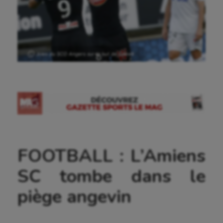
Ⓒ Joies du SCO Angers sur le but de Crivelli
FOOTBALL : L’Amiens
SC tombe dans le
piège angevin