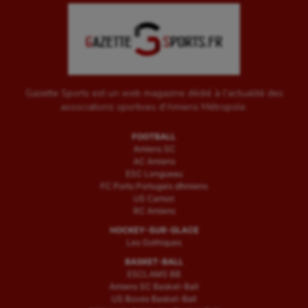
Gazette Sports est un web magazine dédié à l'actualité des
associations sportives d'Amiens Métropole.
FOOTBALL
Amiens SC
AC Amiens
ESC Longueau
FC Porto Portugais d’Amiens
US Camon
RC Amiens
HOCKEY-SUR-GLACE
Les Gothiques
BASKET-BALL
ESCLAMS BB
Amiens SC Basket-Ball
US Boves Basket-Ball