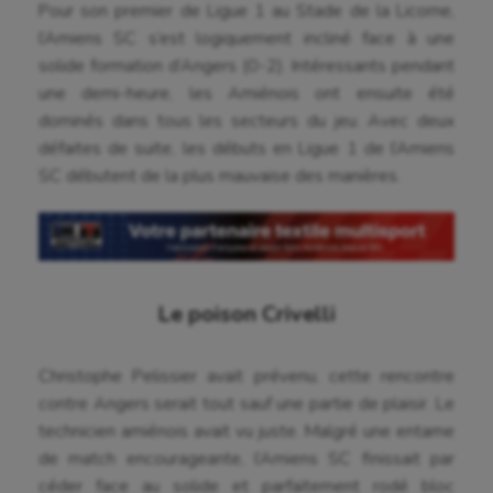
Pour son premier de Ligue 1 au Stade de la Licorne,
l’Amiens SC s’est logiquement incliné face à une
solide formation d’Angers (0-2). Intéressants pendant
une demi-heure, les Amiénois ont ensuite été
dominés dans tous les secteurs du jeu. Avec deux
défaites de suite, les débuts en Ligue 1 de l’Amiens
SC débutent de la plus mauvaise des manières.
Le poison Crivelli
Christophe Pelissier avait prévenu, cette rencontre
contre Angers serait tout sauf une partie de plaisir. Le
technicien amiénois avait vu juste. Malgré une entame
de match encourageante, l’Amiens SC finissait par
céder face au solide et parfaitement rodé bloc