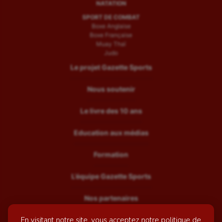
NATATION
SPORT DE COMBAT
Boxe Anglaise
Boxe Française
Muay Thaï
Judo
Le projet Gazette Sports
Nous soutenir
Le livre des 10 ans
Education aux médias
Formation
L’équipe Gazette Sports
Nos partenaires
En visitant notre site, vous acceptez notre politique de
Recrutement