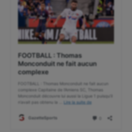
Randonnée / Marche
Roller-derby
Sarbacane
Sauvetage sportif
Sport adapté
Sport handicap
Sport santé
Sport-entreprise
Sport-santé
Tir
Tir à l'arc