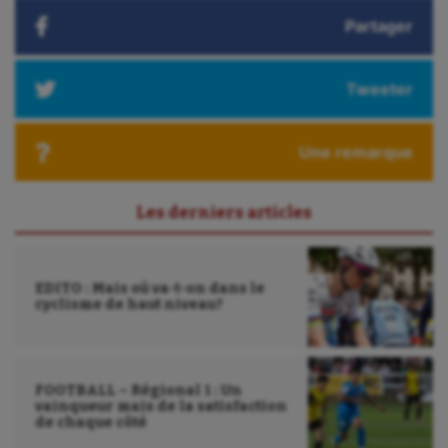
Partager
Tweeter
Une remarque
Les derniers articles
EDITO : Mais où va-t-on dans le
cyclisme de haut niveau?
FOOTBALL – Régional 1 : Un
vainqueur mais de la satisfaction
de chaque côté