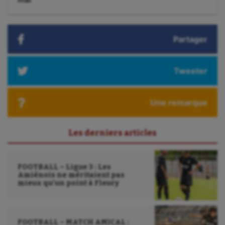
suivant
:
Partager
Tweeter
Une remarque
Les derniers articles
FOOTBALL – Ligue 3 : Les
Amiénois ne méritaient pas
mieux qu’un point à Fleury
FOOTBALL – MATCH AMICAL :