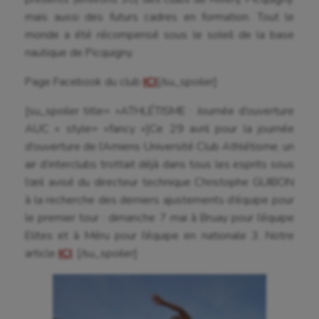
mais aussi des futurs cadres en formation. Tout le
monde a été récompensé sous le soleil de la base
nautique de Picquigny.
Page Facebook du club
ICI
[/su_spoiler]
Aéronautique
[su_spoiler title= »ATHLÉTISME : Journée d’ouverture
Athlétisme
AUC » style= »fancy »]Ce 29 avril pour la journée
d’ouverture de l’Amiens Université Club Athlétisme, un
Auto
air d’interclubs trottait déjà dans tous les esprits sous
l’œil avisé du directeur technique Christophe GUIBON
Aviron
à la recherche des derniers ajustements d’équipe pour
Balle à la main
le premier tour : dimanche 7 mai à Bruay pour l’équipe
Elites et à Méru pour l’équipe en nationale 3. Notre
Ballon au poing
article
ICI
. [/su_spoiler]
Baseball
Billard