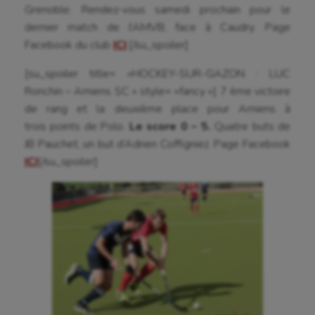
Grenoble. Rendez-vous samedi prochain pour le
dernier match de l’AMVB, face à Caudry. Page
Facebook du club
ICI
.[/su_spoiler]
[su_spoiler title= »HOCKEY-SUR-GAZON : LUC
Ronchin – Amiens SC » style= »fancy »] 7 ème victoire
de rang et la deuxième place pour Amiens à
trois points de Polo.
Le score 0 – 5.
Quatre buts de
JB Pauchet, un but d’Adrien Coffigniez.
Page Facebook
ICI
[/su_spoiler]