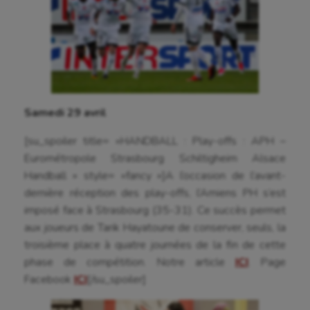
Samedi 29 avril
[su_spoiler title= »HANDBALL : Play-offs : APH –
Eurométropole Strasbourg Schiltigheim Alsace
Handball » style= »fancy »]A l’occasion de l’avant-
dernière réception des play-offs, l’Amiens PH s’est
imposé face à Strasbourg (35-31). Ce succès permet
aux joueurs de Tarik Hayatoune de conserver, seuls, la
troisième place à quatre journées de la fin de cette
phase de compétition. Notre article
ICI
. Page
Facebook
ICI
[/su_spoiler]