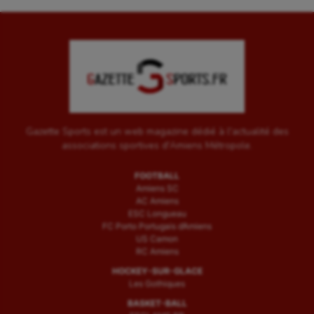
Gazette Sports est un web magazine dédié à l'actualité des
associations sportives d'Amiens Métropole.
FOOTBALL
Amiens SC
AC Amiens
ESC Longueau
FC Porto Portugais d’Amiens
US Camon
RC Amiens
HOCKEY-SUR-GLACE
Les Gothiques
BASKET-BALL