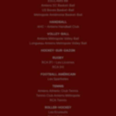
ESCLAMS BB
Amiens SC Basket-Ball
US Boves Basket-Ball
Métropole Amiénoise Basket-Ball
HANDBALL
AHC – Amiens Handball Club
VOLLEY-BALL
Amiens Métropole Volley Ball
Longueau Amiens Metropole Volley Ball
HOCKEY-SUR-GAZON
RUGBY
RCA (F) – Les Licornes
RCA (H)
FOOTBALL AMÉRICAIN
Les Spartiates
TENNIS
Amiens Athletic Club Tennis
Tennis Club Amiens Métropole
RCA Tennis
ROLLER-HOCKEY
Les Ecureuils