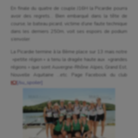
En finale du quatre de couple J16H la Picardie pourra
Korfbal
avoir des regrets… Bien embarqué dans la tête de
Longue paume
course, le bateau picard, victime d’une faute technique
dans les derniers 250m, voit ses espoirs de podium
Moto
s’envoler.
Natation
La Picardie termine à la 8ème place sur 13 mais notre
Natation artistique
»petite région » a tenu la dragée haute aux »grandes
régions » que sont Auvergne-Rhône Alpes, Grand Est,
Omnisports
Nouvelle Aquitaine …etc. Page Facebook du club
ICI
[/su_spoiler]
Outdoor
Paddle
Parkour
Patinage artistique
Pétanque