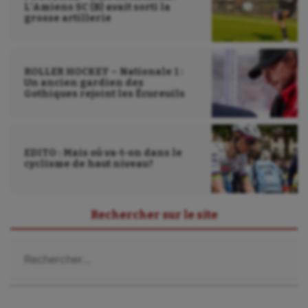
L’Amiens SC (B) avait sorti la
grosse artillerie
ROLLER HOCKEY – Nationale 1 :
Un ancien gardien des
Gothiques rejoint les Écureuils
EDITO : Mais où va-t-on dans le
cyclisme de haut niveau?
Rechercher sur le site
Rechercher :