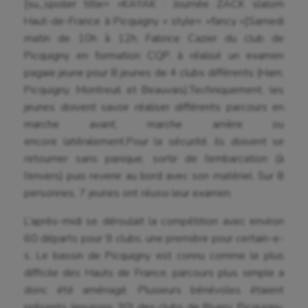
[su_spoiler title= »KAYAK : Journée ZACK slalom
Haut-de-France à Picquigny » style= »fancy »]
Samedi
matin de 10h à 12h, Fabrice Cazier du club de
Picquigny en formation CQP, à réalisé un examen
pagaie jeune pour 8 jeunes de 4 clubs différents (Ham,
Picquigny, Montreuil et Beauvais).
Techniquement, les
jeunes doivent savoir réaliser différents parcours en
marche avant, marche arrière ou
encore latéralement.
Pour la sécurité, ils doivent se
retourner sans panique, sortir de l’embarcation (à
l’envers) puis revenir au bord avec son matériel. Sur 8
personnes, 7 jeunes ont réussi leur examen.
L’après-midi se déroulait la compétition avec environ
60 départs pour 9 clubs, une première pour certain-e-
s. Le bassin de Picquigny est connu comme le plus
difficile des Hauts de France, parcours plus simple a
donc été aménagé. Plusieurs bénévoles étaient
présents (environs 30) des clubs de Rivery, Picquigny,