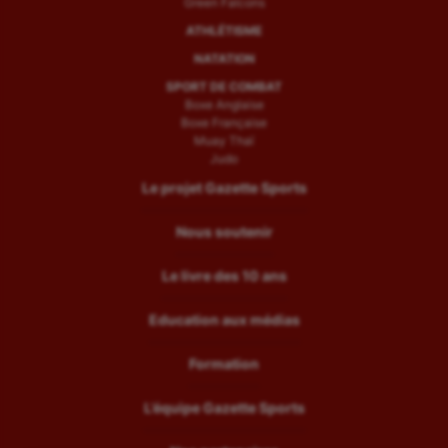
Green Falcons
ATHLÉTISME
NATATION
SPORT DE COMBAT
Boxe Anglaise
Boxe Française
Muay Thaï
Judo
Le projet Gazette Sports
Nous soutenir
Le livre des 10 ans
Education aux médias
Formation
L’équipe Gazette Sports