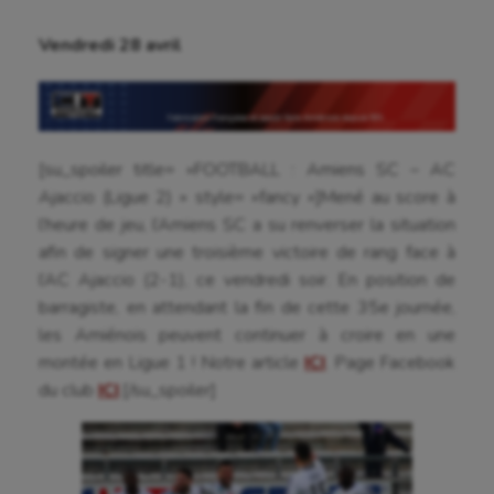
Vendredi 28 avril
[su_spoiler title= »FOOTBALL : Amiens SC – AC
Ajaccio (Ligue 2) » style= »fancy »]Mené au score à
l’heure de jeu, l’Amiens SC a su renverser la situation
afin de signer une troisième victoire de rang face à
l’AC Ajaccio (2-1), ce vendredi soir. En position de
barragiste, en attendant la fin de cette 35e journée,
les Amiénois peuvent continuer à croire en une
montée en Ligue 1 ! Notre article
ICI
. Page Facebook
du club
ICI
.[/su_spoiler]