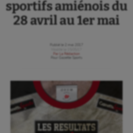
sportifs amiénois du
28 avril au 1er mai
Publié le
2 mai 2017
Modifié le
15/05/17
Par
La Rédaction
Pour
Gazette Sports