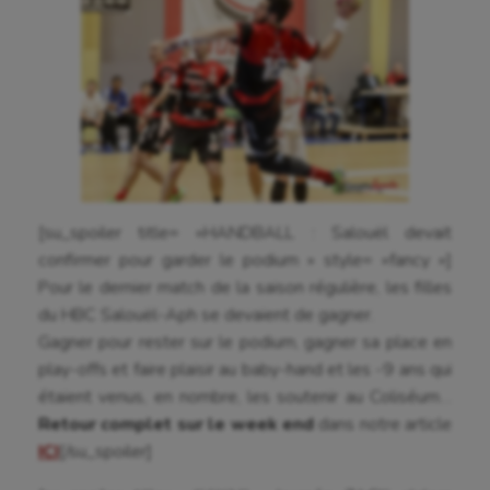
[su_spoiler title= »HANDBALL : Salouël devait
confirmer pour garder le podium » style= »fancy »]
Pour le dernier match de la saison régulière, les filles
du HBC Salouël-Aph se devaient de gagner.
Gagner pour rester sur le podium, gagner sa place en
play-offs et faire plaisir au baby-hand et les -9 ans qui
étaient venus, en nombre, les soutenir au Coliséum…
Retour complet sur le week end
dans notre article
ICI
[/su_spoiler]