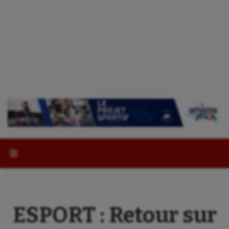
Rechercher :
ESPORT : Retour sur