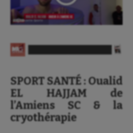
Athlétisme
Auto
Ⓒ Gazette Sports
Aviron
Balle à la main
Ballon au poing
Baseball
SPORT SANTÉ : Oualid
Billard
EL HAJJAM de
Boules lyonnaises
l’Amiens SC & la
Canoë-kayak
cryothérapie
Cerf Volant
Cheerleading