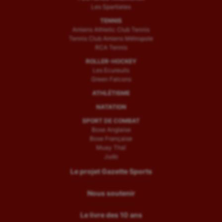
Les Spartiates
TENNIS
Amiens Athletic Club Tennis
Tennis Club Amiens Métropole
RCA Tennis
ROLLER-HOCKEY
Les Ecureuils
Green Falcons
ATHLÉTISME
NATATION
SPORT DE COMBAT
Boxe Anglaise
Boxe Française
Muay Thaï
Judo
Le projet Gazette Sports
Nous soutenir
Le livre des 10 ans