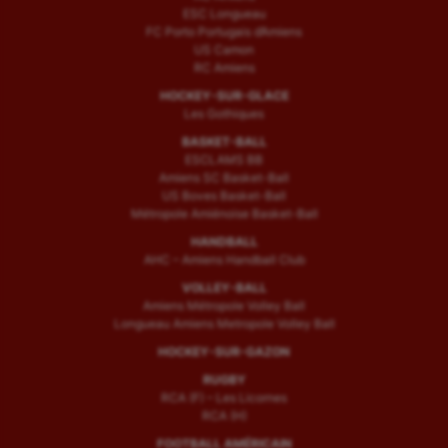
ESC Longueau
Voile
FC Porto Portugais d’Amiens
US Camon
Wakeboard
RC Amiens
HOCKEY-SUR-GLACE
Water-polo
Les Gothiques
BASKET-BALL
ESCLAMS BB
Amiens SC Basket-Ball
US Boves Basket-Ball
Métropole Amiénoise Basket-Ball
HANDBALL
AHC – Amiens Handball Club
VOLLEY-BALL
Amiens Métropole Volley Ball
Longueau Amiens Metropole Volley Ball
HOCKEY-SUR-GAZON
RUGBY
RCA (F) – Les Licornes
RCA (H)
FOOTBALL AMÉRICAIN