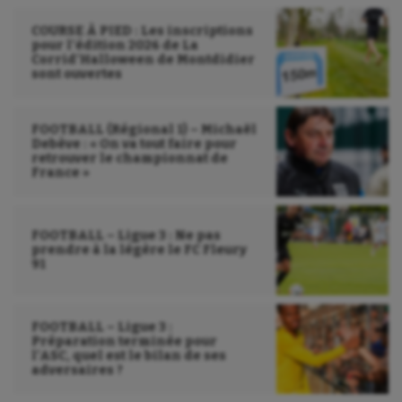
Natation
COURSE À PIED : Les inscriptions
Natation artistique
pour l’édition 2026 de La
Corrid’Halloween de Montdidier
sont ouvertes
Omnisports
Outdoor
FOOTBALL (Régional 1) – Michaël
Debève : « On va tout faire pour
Paddle
retrouver le championnat de
France »
Parkour
Patinage artistique
FOOTBALL – Ligue 3 : Ne pas
prendre à la légère le FC Fleury
Pétanque
91
Plongée
Randonnée / Marche
FOOTBALL – Ligue 3 :
Préparation terminée pour
l’ASC, quel est le bilan de ses
Roller-derby
adversaires ?
Sarbacane