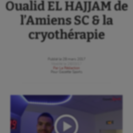
Oualid EL HAJJAM de
l’Amiens SC & la
cryothérapie
Publié le
28 mars 2017
Modifié le
28/03/17
Par
La Rédaction
Pour
Gazette Sports
Aéronautique