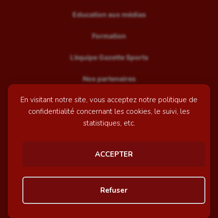
Education aux médias
Formation
L’équipe Gazette Sports
Nos partenaires
En visitant notre site, vous acceptez notre politique de
Recrutement
confidentialité concernant les cookies, le suivi, les
Mentions légales
statistiques, etc.
Contactez-nous
ACCEPTER
© GazetteSports - 2026 | Site internet réalisé par
l'agence
Refuser
Awelty
Personnaliser