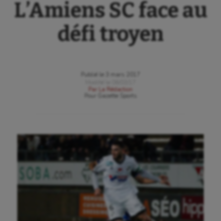
L’Amiens SC face au
défi troyen
Publié le
3 mars 2017
Modifié le
06/03/17
Par
La Rédaction
Pour
Gazette Sports