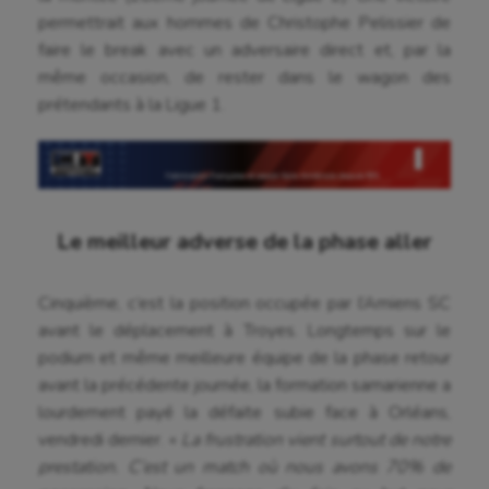
permettrait aux hommes de Christophe Pelissier de
faire le break avec un adversaire direct et, par la
même occasion, de rester dans le wagon des
prétendants à la Ligue 1.
Le meilleur adverse de la phase aller
Cinquième, c’est la position occupée par l’Amiens SC
avant le déplacement à Troyes. Longtemps sur le
podium et même meilleure équipe de la phase retour
avant la précédente journée, la formation samarienne a
lourdement payé la défaite subie face à Orléans,
vendredi dernier. «
La frustration vient surtout de notre
prestation. C’est un match où nous avons 70% de