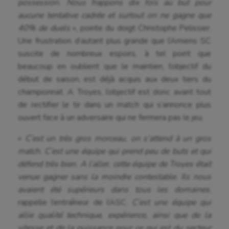
possession. Nous frappons dix fois au but pour
aucune tentative cadrée et surtout on ne gagne que
40% de duels
», pointe du doigt Christophe Pelissier.
Une frustration d’autant plus grande que l’Amiens SC
suscite de nombreux espoirs, à tel point que
beaucoup en oublient que le maintien, l’objectif du
début de saison, est déjà acquis aux deux tiers du
championnat. A Troyes, l’objectif est donc avant tout
de rectifier le tir dans un match qui s’annonce plus
ouvert face à un adversaire qui ne fermera pas le jeu.
«
C’est un très gros morceau, on s’attend à un gros
match. C’est une équipe qui prend peu de buts et qui
défend très bien. A l’aller, cette équipe de Troyes était
venue gagner sans la moindre contestable. Ils nous
avaient été supérieurs dans tous les domaines
,
rappelle l’entraîneur de l’ASC.
C’est une équipe qui
allie qualité technique, expérience, ainsi que de la
vitesse et de la puissance pour ce qui est du secteur