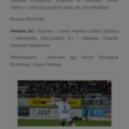
l’équipe lorsqu’elle propose le meilleur d’elle-
même
», selon les propres dires de son entraîneur.
Natation
Romain PECHON
Natation artistique
Amiens SC :
Gurtner – Calvé, Adenon, Lefort, Dibassy
Omnisports
– Ndombélé, Monconduit (c.) – Manzala, Charrier,
Outdoor
Soumah, Mamilonne.
Paddle
Remplaçants :
Adiceam (g.), Ielsch, Bourgaud,
Eickmayer, Gope-Fenepej.
Parkour
Patinage artistique
Pétanque
Plongée
Randonnée / Marche
Roller-derby