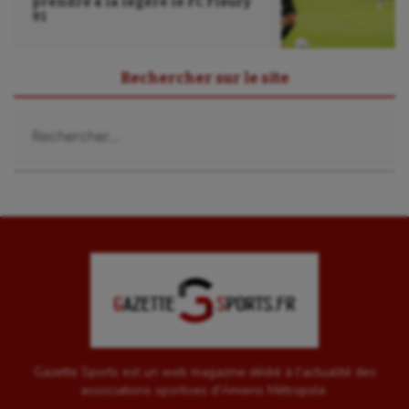
prendre à la légère le FC Fleury
91
Rechercher sur le site
Rechercher :
Gazette Sports est un web magazine dédié à l'actualité des
associations sportives d'Amiens Métropole.