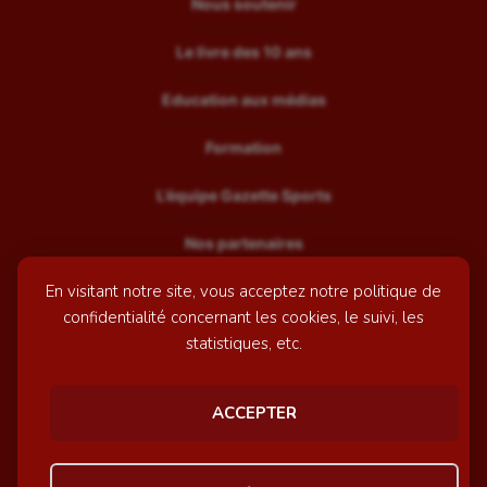
Nous soutenir
Le livre des 10 ans
Education aux médias
Formation
L’équipe Gazette Sports
Nos partenaires
En visitant notre site, vous acceptez notre politique de
Recrutement
confidentialité concernant les cookies, le suivi, les
Mentions légales
statistiques, etc.
Contactez-nous
ACCEPTER
© GazetteSports - 2026 | Site internet réalisé par
l'agence