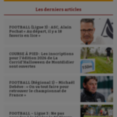
Les derniers articles
FOOTBALL (Ligue 3) : ASC, Alain
Pochat « Au départ, il y a 18
favoris en lice »
COURSE À PIED : Les inscriptions
pour l’édition 2026 de La
Corrid’Halloween de Montdidier
sont ouvertes
FOOTBALL (Régional 1) – Michaël
Debève : « On va tout faire pour
retrouver le championnat de
France »
FOOTBALL – Ligue 3 : Ne pas