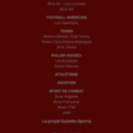
RCA (F) – Les Licornes
RCA (H)
FOOTBALL AMÉRICAIN
Les Spartiates
TENNIS
Amiens Athletic Club Tennis
Tennis Club Amiens Métropole
RCA Tennis
ROLLER-HOCKEY
Les Ecureuils
Green Falcons
ATHLÉTISME
NATATION
SPORT DE COMBAT
Boxe Anglaise
Boxe Française
Muay Thaï
Judo
Le projet Gazette Sports