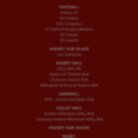
FOOTBALL
Amiens SC
AC Amiens
ESC Longueau
FC Porto Portugais d’Amiens
US Camon
RC Amiens
HOCKEY-SUR-GLACE
Les Gothiques
BASKET-BALL
ESCLAMS BB
Amiens SC Basket-Ball
US Boves Basket-Ball
Métropole Amiénoise Basket-Ball
HANDBALL
AHC – Amiens Handball Club
VOLLEY-BALL
Amiens Métropole Volley Ball
Longueau Amiens Metropole Volley Ball
HOCKEY-SUR-GAZON
RUGBY