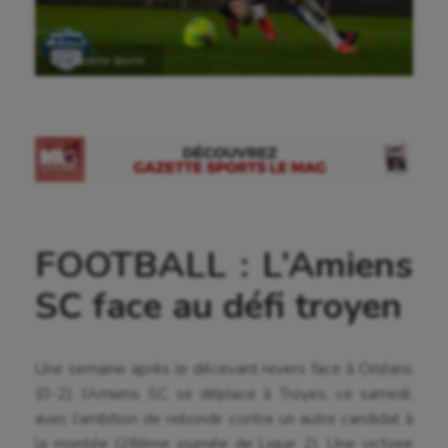
Ⓒ Gazette Sports
FOOTBALL : L’Amiens
SC face au défi troyen
Une semaine après le décevant revers face à Orléans
(0-2), l’Amiens SC se déplace à Troyes, ce samedi,
avec l’ambition de rebondir contre un autre candidat à
la montée (28ème journée de Ligue 2). Une victoire