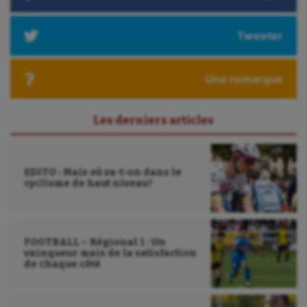
Tweeter
Une remarque
Les derniers articles
EDITO : Mais où va-t-on dans le
cyclisme de haut niveau?
FOOTBALL – Régional 1 : Un
vainqueur mais de la satisfaction
de chaque côté