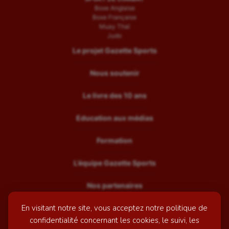
Boxe Anglaise
Boxe Française
Muay Thaï
Judo
Le projet Gazette Sports
Nous soutenir
Le livre des 10 ans
Education aux médias
Formation
L’équipe Gazette Sports
Nos partenaires
En visitant notre site, vous acceptez notre politique de
Recrutement
confidentialité concernant les cookies, le suivi, les