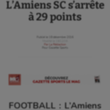
L’Amiens SC s’arrête
à 29 points
Publié le
18 décembre 2016
Modifié le
18/12/16
Par
La Rédaction
Pour
Gazette Sports
FOOTBALL : L’Amiens