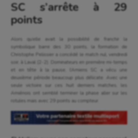
SC s’arrête à 29
points
Alors qu’elle avait la possibilité de franchir la
symbolique barre des 30 points, la formation de
Christophe Pelissier a concédé le match nul, vendredi
soir, à Laval (2-2). Dominateurs en première mi-temps
et en tête à la pause, l’Amiens SC a vécu une
deuxième période beaucoup plus délicate. Avec une
seule victoire sur ces huit derniers matches, les
Amiénois ont semblé terminer la phase aller sur les
rotules mais avec 29 points au compteur.