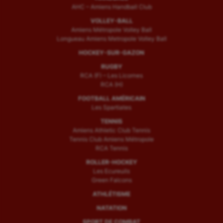
AHC – Amiens Handball Club
VOLLEY-BALL
Amiens Métropole Volley Ball
Longueau Amiens Metropole Volley Ball
HOCKEY-SUR-GAZON
RUGBY
RCA (F) – Les Licornes
RCA (H)
FOOTBALL AMÉRICAIN
Les Spartiates
TENNIS
Amiens Athletic Club Tennis
Tennis Club Amiens Métropole
RCA Tennis
ROLLER-HOCKEY
Les Ecureuils
Green Falcons
ATHLÉTISME
NATATION
SPORT DE COMBAT