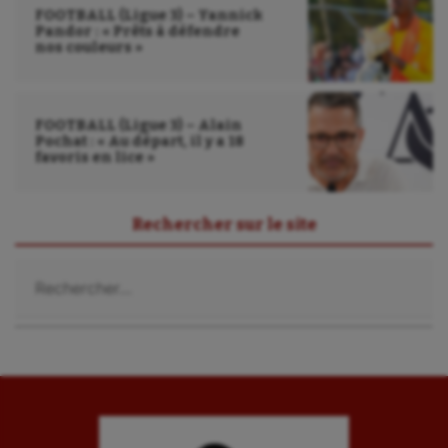
FOOTBALL (Ligue 3) – Yannick
Pandor : « Prêts à défendre
nos couleurs »
FOOTBALL (Ligue 3) – Alain
Pochat : « Au départ, il y a 18
favoris en lice »
Rechercher sur le site
Rechercher :