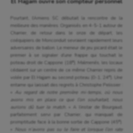
El Hajjam ouvre son compteur personnel
Pourtant, l’Amiens SC débutait la rencontre de la
meilleure des manières. Organisés en 4-5-1 autour de
Charrier, de retour dans le onze de départ, les
coéquipiers de Monconduit sevraient rapidement leurs
adversaires de ballon. Le meneur de jeu picard était le
premier à se signaler d’une frappe qui touchait le
e
poteau droit de Cappone (18
). Malmenés, les locaux
cédaient sur un centre de ce même Charrier repris de
e
volée par El Hajjam au second poteau (0-1, 24
). Une
entame qui laissait des regrets à Christophe Pelissier :
«
Au regard de notre première mi-temps, où nous
avons mis en place ce que l’on souhaitait, nous
aurions dû tuer le match.
» A l’instar de Bourgaud,
parfaitement servi par Charrier, qui manquait de
e
promptitude face à la bonne sortie de Cappone (45
).
«
Nous n’avons pas su le faire et lorsque l’on rate