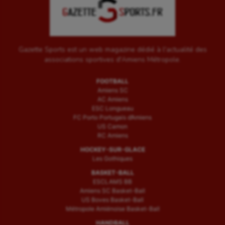
Gazette Sports est un web magazine dédié à l'actualité des
associations sportives d'Amiens Métropole.
FOOTBALL
Amiens SC
AC Amiens
ESC Longueau
FC Porto Portugais d’Amiens
US Camon
RC Amiens
HOCKEY-SUR-GLACE
Les Gothiques
BASKET-BALL
ESCLAMS BB
Amiens SC Basket-Ball
US Boves Basket-Ball
Métropole Amiénoise Basket-Ball
HANDBALL