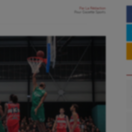
Par
La Rédaction
Pour
Gazette Sports