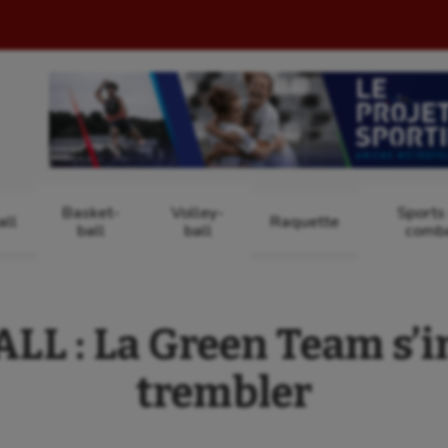
Basket-
Volley-
Sports
ll
Raquette
ball
ball
comb
L : La Green Team s’
trembler