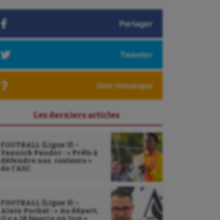
Partager
Tweeter
Une remarque
Les derniers articles
FOOTBALL (Ligue 3) –
Yannick Pandor : « Prêts à
défendre nos couleurs »
de l’ASC
FOOTBALL (Ligue 3) –
Alain Pochat : « Au départ,
il y a 18 favoris en lice »