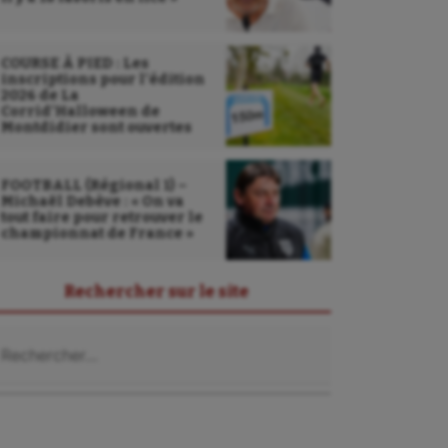
COURSE À PIED : Les
inscriptions pour l’édition
2026 de La
Corrid’Halloween de
Montdidier sont ouvertes
FOOTBALL (Régional 1) –
Michaël Debève : « On va
tout faire pour retrouver le
championnat de France »
Rechercher sur le site
chercher :