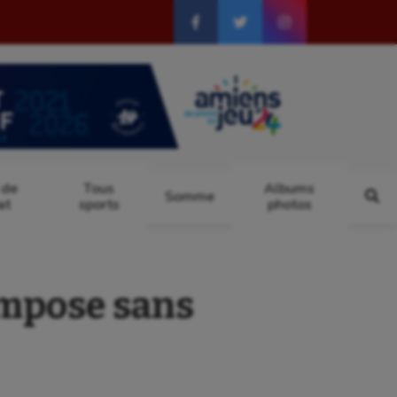
 de
Tous
Albums
Somme
at
sports
photos
impose sans