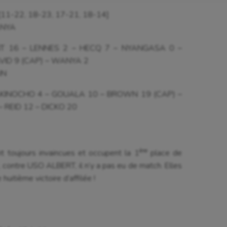
11-22, 18-23, 17-21, 18-14]
astique rythmique
Patinage artistique
WANYA
rophilie
Pétanque
ANT 16 – LENNES 2 – HECQ 7 – NYANGASA 0 –
isport
Plongée
AVID 9 (CAP) – WANYA 2
UN
isme
Randonnée / Marche
– AKINOCHO 4 – GOUALA 10 – BROWN 19 (CAP) –
 Olympiques et Paralympiques
Roller-derby
 REID 12 – DICKO 20
ère
nt toujours invaincues et occupent la 1
place de
 contre USO ALBERT, il n’y a pas eu de match. Elles
uitième victoire d’affilée !