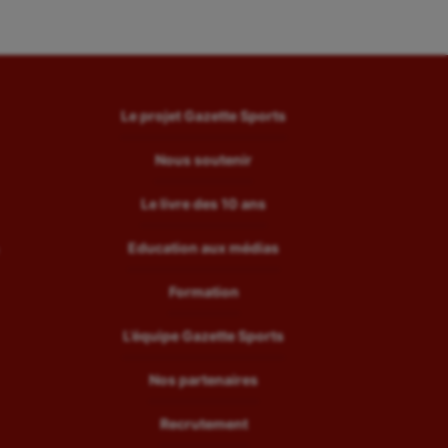
Le projet Gazette Sports
Nous soutenir
Le livre des 10 ans
Education aux médias
Formation
L’équipe Gazette Sports
Nos partenaires
Recrutement