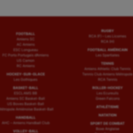
RUGBY
FOOTBALL
RCA (F) – Les Licornes
Amiens SC
RCA (H)
AC Amiens
ESC Longueau
FOOTBALL AMÉRICAIN
FC Porto Portugais d’Amiens
Les Spartiates
US Camon
TENNIS
RC Amiens
Amiens Athletic Club Tennis
HOCKEY-SUR-GLACE
Tennis Club Amiens Métropole
Les Gothiques
RCA Tennis
BASKET-BALL
ROLLER-HOCKEY
ESCLAMS BB
Les Ecureuils
Amiens SC Basket-Ball
Green Falcons
US Boves Basket-Ball
ATHLÉTISME
étropole Amiénoise Basket-Ball
NATATION
HANDBALL
AHC – Amiens Handball Club
SPORT DE COMBAT
Boxe Anglaise
VOLLEY-BALL