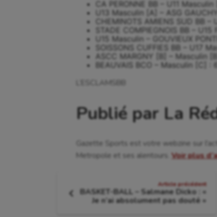
CA PERONNE BB – U11 Masculin [
U13 Masculin [A] – ASG GAUCHY 
CHEMINOTS AMIENS SUD BB – U13
STADE COMPIEGNOIS BB – U15 Fé
U15 Masculin – GOUVIEUX PONTP
SOISSONS CUFFIES BB – U17 Masc
ASCC MARGNY [B] – Masculin [B]
BEAUVAIS BCO – Masculin [C] : 
L’ESCLAMSBB
Publié par La Ré
Gazette Sports est votre webzine sur l'ac
Metropole et ses alentours.
Voir plus d’
Navigation
Article précédent
BASKET-BALL – Salmane Dicko : «
de
Article
Je n’ai absolument pas douté »
précédent
: