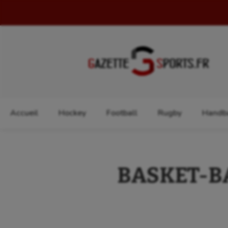
Rechercher :
Accueil
Hockey
Football
Rugby
Handba
BASKET-BAL