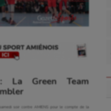
: La Green Team
Re
embler
samedi soir contre AMIENS pour le compte de la