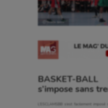
Ⓒ Gazette Sports
BASKET-BALL 
s’impose sans tr
L’ESCLAMSBB s’est facilement imposé 