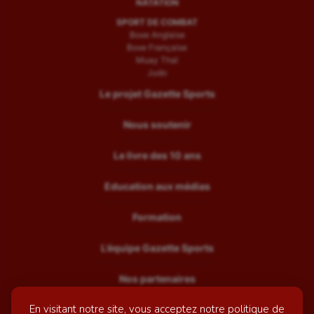
NATATION
SPORT DE COMBAT
Boxe Anglaise
Boxe Française
Muay Thaï
Judo
Le projet Gazette Sports
Nous soutenir
Le livre des 10 ans
Education aux médias
Formation
L’équipe Gazette Sports
Nos partenaires
En visitant notre site, vous acceptez notre politique de
Recrutement