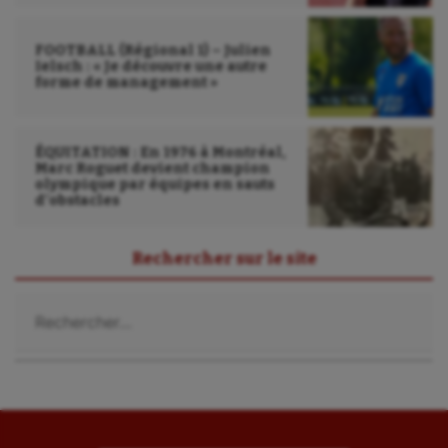
Triathlon
FOOTBALL (Régional 1) – Julien
Ultimate frisbee
Ielsch : « Je découvre une autre
forme de management »
UNSS
Voile
ÉQUITATION : En 1976 à Montréal,
Marc Roguet devient champion
olympique par équipes en sauts
Wakeboard
d’obstacles
Water-polo
Rechercher sur le site
Rechercher :