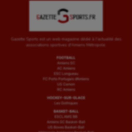
Gazette Sports est un web magazine dédié à l'actualité des
associations sportives d'Amiens Métropole.
FOOTBALL
Amiens SC
AC Amiens
ESC Longueau
FC Porto Portugais d’Amiens
US Camon
RC Amiens
HOCKEY-SUR-GLACE
Les Gothiques
BASKET-BALL
ESCLAMS BB
Amiens SC Basket-Ball
US Boves Basket-Ball