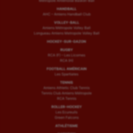
Métropole Amiénoise Basket-Ball
HANDBALL
AHC – Amiens Handball Club
VOLLEY-BALL
Amiens Métropole Volley Ball
Longueau Amiens Metropole Volley Ball
HOCKEY-SUR-GAZON
RUGBY
RCA (F) – Les Licornes
RCA (H)
FOOTBALL AMÉRICAIN
Les Spartiates
TENNIS
Amiens Athletic Club Tennis
Tennis Club Amiens Métropole
RCA Tennis
ROLLER-HOCKEY
Les Ecureuils
Green Falcons
ATHLÉTISME