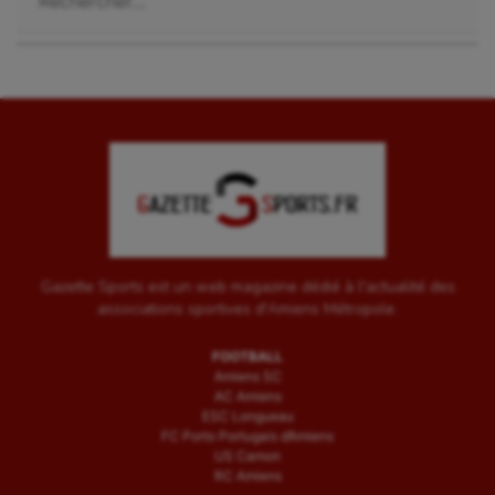
Wakeboard
Water-polo
Gazette Sports est un web magazine dédié à l'actualité des
associations sportives d'Amiens Métropole.
FOOTBALL
Amiens SC
AC Amiens
ESC Longueau
FC Porto Portugais d’Amiens
US Camon
RC Amiens