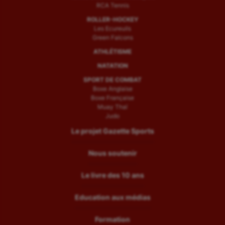
RCA Tennis
ROLLER-HOCKEY
Les Ecureuils
Green Falcons
ATHLÉTISME
NATATION
SPORT DE COMBAT
Boxe Anglaise
Boxe Française
Muay Thaï
Judo
Le projet Gazette Sports
Nous soutenir
Le livre des 10 ans
Education aux médias
Formation