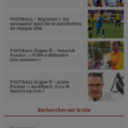
Sport adapté
FOOTBALL – Régional 1 : Un
Sport handicap
vainqueur mais de la satisfaction
de chaque côté
Sport santé
Sport-entreprise
FOOTBALL (Ligue 3) – Yannick
Pandor : « Prêts à défendre
Sport-santé
nos couleurs »
Tir
Tir à l'arc
FOOTBALL (Ligue 3) – Alain
Pochat : « Au départ, il y a 18
Triathlon
favoris en lice »
Ultimate frisbee
Rechercher sur le site
UNSS
Rechercher :
Voile