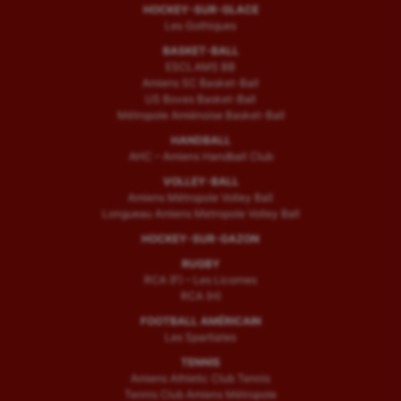
HOCKEY-SUR-GLACE
Les Gothiques
BASKET-BALL
ESCLAMS BB
Amiens SC Basket-Ball
US Boves Basket-Ball
Métropole Amiénoise Basket-Ball
HANDBALL
AHC – Amiens Handball Club
VOLLEY-BALL
Amiens Métropole Volley Ball
Longueau Amiens Metropole Volley Ball
HOCKEY-SUR-GAZON
RUGBY
RCA (F) – Les Licornes
RCA (H)
FOOTBALL AMÉRICAIN
Les Spartiates
TENNIS
Amiens Athletic Club Tennis
Tennis Club Amiens Métropole