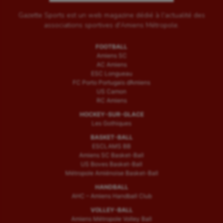
Gazette Sports est un web magazine dédié à l'actualité des
associations sportives d'Amiens Métropole.
FOOTBALL
Amiens SC
AC Amiens
ESC Longueau
FC Porto Portugais d’Amiens
US Camon
RC Amiens
HOCKEY-SUR-GLACE
Les Gothiques
BASKET-BALL
ESCLAMS BB
Amiens SC Basket-Ball
US Boves Basket-Ball
Métropole Amiénoise Basket-Ball
HANDBALL
AHC – Amiens Handball Club
VOLLEY-BALL
Amiens Métropole Volley Ball