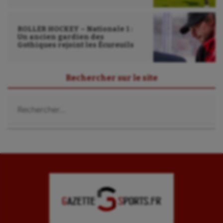
ROLLER HOCKEY – Nationale 1 :
Un ancien gardien des
Gothiques rejoint les Écureuils
Rechercher sur le site
Rechercher :