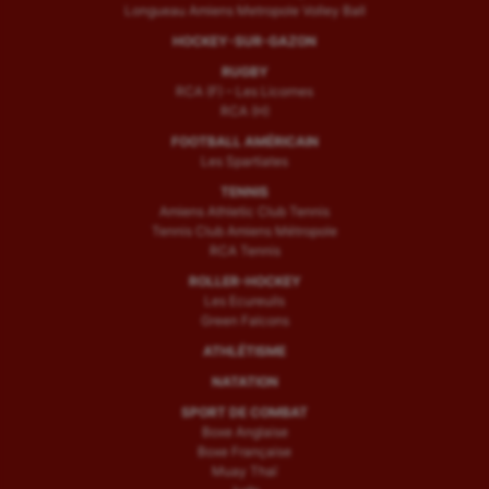
Longueau Amiens Metropole Volley Ball
HOCKEY-SUR-GAZON
RUGBY
RCA (F) – Les Licornes
RCA (H)
FOOTBALL AMÉRICAIN
Les Spartiates
TENNIS
Amiens Athletic Club Tennis
Tennis Club Amiens Métropole
RCA Tennis
ROLLER-HOCKEY
Les Ecureuils
Green Falcons
ATHLÉTISME
NATATION
SPORT DE COMBAT
Boxe Anglaise
Boxe Française
Muay Thaï