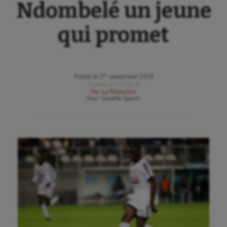
Ndombelé un jeune
qui promet
Publié le
27 septembre 2016
Modifié le
27/09/16
Par
La Rédaction
Pour
Gazette Sports