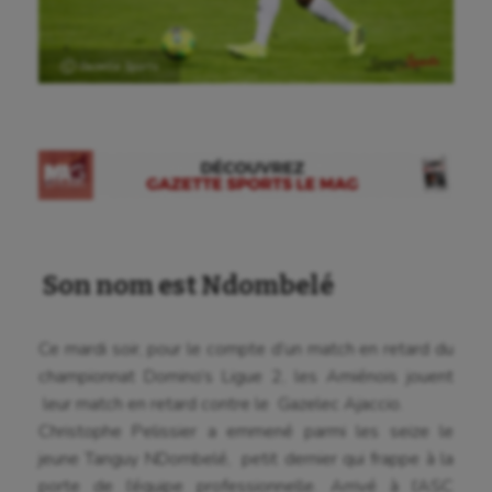
Ⓒ Gazette Sports
Son nom est Ndombelé
Ce mardi soir, pour le compte d’un match en retard du
championnat Domino’s Ligue 2, les Amiénois jouent
leur match en retard contre le Gazelec Ajaccio.
Christophe Pelissier a emmené parmi les seize le
jeune Tanguy NDombelé, petit dernier qui frappe à la
porte de l’équipe professionnelle. Arrivé à l’ASC