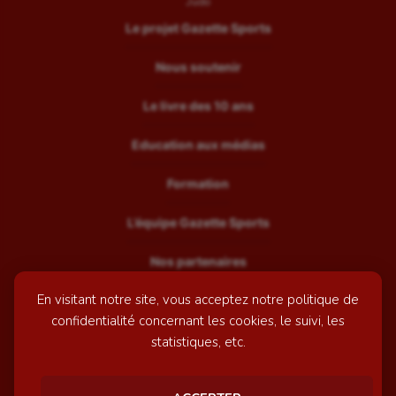
Judo
Le projet Gazette Sports
Nous soutenir
Le livre des 10 ans
Education aux médias
Formation
L’équipe Gazette Sports
Nos partenaires
En visitant notre site, vous acceptez notre politique de
Recrutement
confidentialité concernant les cookies, le suivi, les
Mentions légales
statistiques, etc.
Contactez-nous