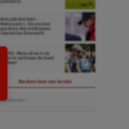
artillerie
Sarbacane
Sauvetage sportif
ROLLER HOCKEY –
Nationale 1 : Un ancien
Sport adapté
gardien des Gothiques
rejoint les Écureuils
Sport handicap
Sport santé
EDITO : Mais où va-t-on
dans le cyclisme de haut
Sport-entreprise
niveau?
Sport-santé
Rechercher sur le site
Tir
chercher :
Tir à l'arc
Triathlon
Ultimate frisbee