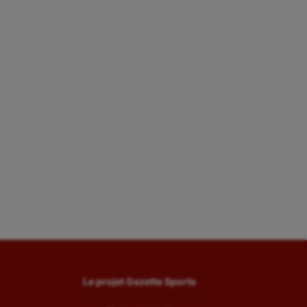
UNSS
Voile
Wakeboard
Water-polo
Le projet Gazette Sports