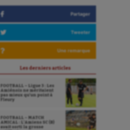
Partager
Tweeter
Une remarque
Les derniers articles
FOOTBALL – Ligue 3 : Les
Amiénois ne méritaient
pas mieux qu’un point à
Fleury
FOOTBALL – MATCH
AMICAL : L’Amiens SC (B)
avait sorti la grosse