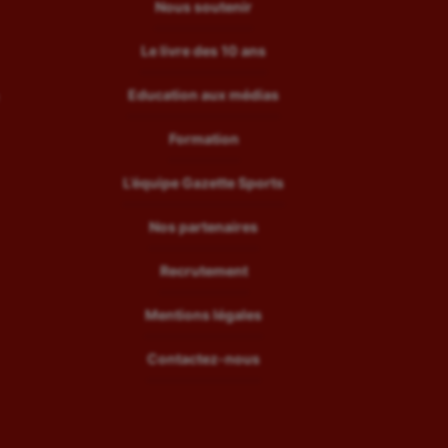
Nous soutenir
Le livre des 10 ans
Education aux médias
Formation
L’équipe Gazette Sports
Nos partenaires
Recrutement
Mentions légales
Contactez-nous