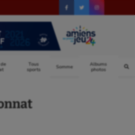
 de
Tous
Albums
Somme
at
sports
photos
ionnat