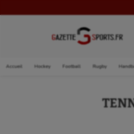
Rechercher :
Accueil
Hockey
Football
Rugby
Handba
TENNI