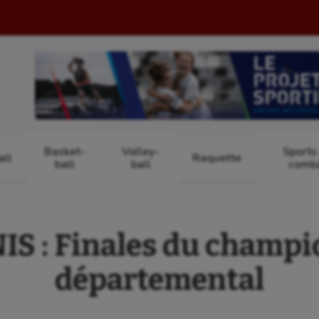
Basket-
Volley-
Sports
ll
Raquette
ball
ball
comb
S : Finales du champ
départemental