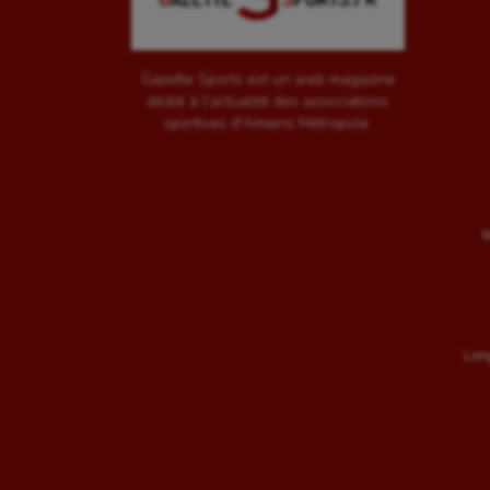
Gazette Sports est un web magazine
dédié à l'actualité des associations
sportives d'Amiens Métropole.
M
Long