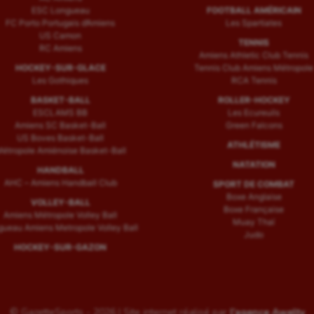
ESC Longueau
FOOTBALL AMÉRICAIN
FC Porto Portugais d’Amiens
Les Spartiates
US Camon
TENNIS
RC Amiens
Amiens Athletic Club Tennis
HOCKEY-SUR-GLACE
Tennis Club Amiens Métropole
Les Gothiques
RCA Tennis
BASKET-BALL
ROLLER-HOCKEY
ESCLAMS BB
Les Ecureuils
Amiens SC Basket-Ball
Green Falcons
US Boves Basket-Ball
ATHLÉTISME
étropole Amiénoise Basket-Ball
NATATION
HANDBALL
AHC – Amiens Handball Club
SPORT DE COMBAT
Boxe Anglaise
VOLLEY-BALL
Boxe Française
Amiens Métropole Volley Ball
Muay Thaï
ueau Amiens Metropole Volley Ball
Judo
HOCKEY-SUR-GAZON
© GazetteSports - 2026 | Site internet réalisé par
l'agence Awelty