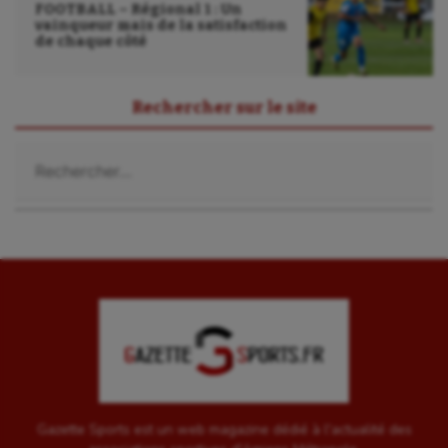
FOOTBALL – Régional 1 : Un
Sport-entreprise
vainqueur mais de la satisfaction
de chaque côté
Sport-santé
Tir
Rechercher sur le site
Tir à l'arc
Rechercher :
Triathlon
Ultimate frisbee
UNSS
Voile
Wakeboard
Water-polo
Gazette Sports est un web magazine dédié à l'actualité des