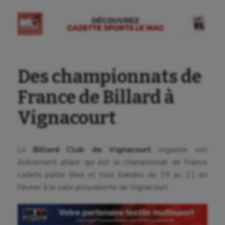
Des championnats de
France de Billard à
Vignacourt
Aéronautique
Athlétisme
Le
Billard Club de Vignacourt
organise son
événement phare qui est le championnat de France
Auto
cadets partie libre et trois bandes du 19 au 21 en
Février à la salle polyvalente de Vignacourt.
Aviron
Balle à la main