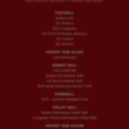
associations sportives d'Amiens Métropole.
FOOTBALL
Amiens SC
AC Amiens
ESC Longueau
FC Porto Portugais d’Amiens
US Camon
RC Amiens
HOCKEY-SUR-GLACE
Les Gothiques
BASKET-BALL
ESCLAMS BB
Amiens SC Basket-Ball
US Boves Basket-Ball
Métropole Amiénoise Basket-Ball
HANDBALL
AHC – Amiens Handball Club
VOLLEY-BALL
Amiens Métropole Volley Ball
Longueau Amiens Metropole Volley Ball
HOCKEY-SUR-GAZON