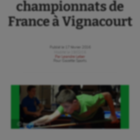
championnats de
France à Vignacourt
Publié le
17 février 2016
Modifié le
18/02/16
Par
Leandre Leber
Pour
Gazette Sports
Ⓒ Gazette Sports