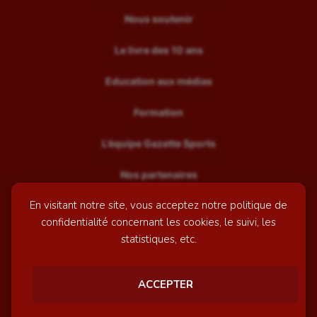
Nous soutenir
Le livre des 10 ans
Education aux médias
Formation
L’équipe Gazette Sports
Nos partenaires
En visitant notre site, vous acceptez notre politique de
Recrutement
confidentialité concernant les cookies, le suivi, les
Mentions légales
statistiques, etc.
Contactez-nous
ACCEPTER