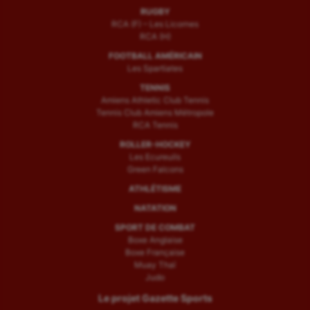
RUGBY
RCA (F) – Les Licornes
RCA (H)
FOOTBALL AMÉRICAIN
Les Spartiates
TENNIS
Amiens Athletic Club Tennis
Tennis Club Amiens Métropole
RCA Tennis
ROLLER-HOCKEY
Les Ecureuils
Green Falcons
ATHLÉTISME
NATATION
SPORT DE COMBAT
Boxe Anglaise
Boxe Française
Muay Thaï
Judo
Le projet Gazette Sports