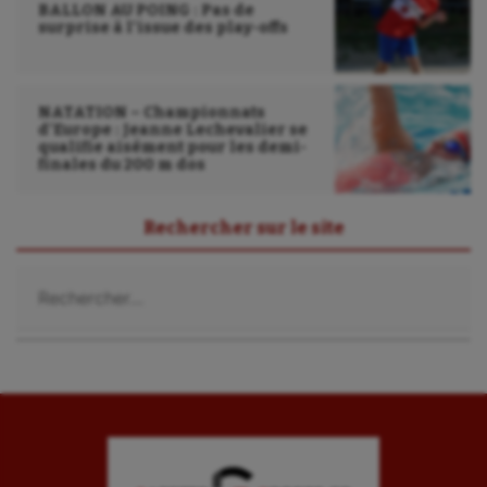
BALLON AU POING : Pas de
surprise à l’issue des play-offs
NATATION – Championnats
d’Europe : Jeanne Lechevalier se
qualifie aisément pour les demi-
finales du 200 m dos
Rechercher sur le site
Rechercher :