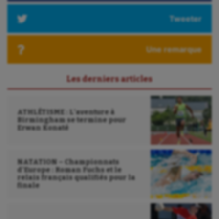
Triathlon
Tweeter
Ultimate frisbee
UNSS
Une remarque
Voile
Les derniers articles
Wakeboard
Water-polo
ATHLÉTISME : L’aventure à
Birmingham se termine pour
Erwan Konaté
NATATION – Championnats
d’Europe : Roman Fuchs et le
relais français qualifiés pour la
finale