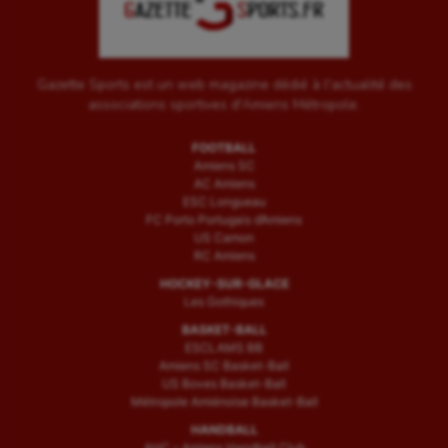
Gazette Sports est un web magazine dédié à l'actualité des
associations sportives d'Amiens Métropole.
FOOTBALL
Amiens SC
AC Amiens
ESC Longueau
FC Porto Portugais d’Amiens
US Camon
RC Amiens
HOCKEY-SUR-GLACE
Les Gothiques
BASKET-BALL
ESCLAMS BB
Amiens SC Basket-Ball
US Boves Basket-Ball
Métropole Amiénoise Basket-Ball
HANDBALL
AHC – Amiens Handball Club