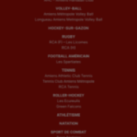
VOLLEY-BALL
Amiens Métropole Volley Ball
Longueau Amiens Metropole Volley Ball
HOCKEY-SUR-GAZON
RUGBY
RCA (F) – Les Licornes
RCA (H)
FOOTBALL AMÉRICAIN
Les Spartiates
TENNIS
Amiens Athletic Club Tennis
Tennis Club Amiens Métropole
RCA Tennis
ROLLER-HOCKEY
Les Ecureuils
Green Falcons
ATHLÉTISME
NATATION
SPORT DE COMBAT