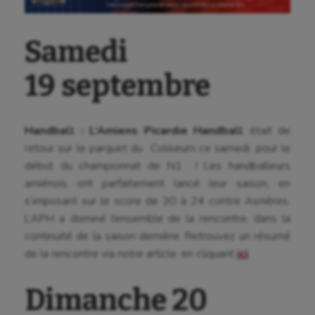
Samedi
19 septembre
Handball :
L’Amiens Picardie Handball
était de
retour sur le parquet du Coliseum ce samedi, pour le
début du championnat de N1 ! Les handballeurs
amiénois ont parfaitement lancé leur saison, en
s’imposant sur le score de 30 à 24 contre Asnières.
L’APH a dominé l’ensemble de la rencontre, dans la
continuité de la saison dernière. Retrouvez un résumé
de la rencontre via notre article, en cliquant
ici
.
Dimanche 20