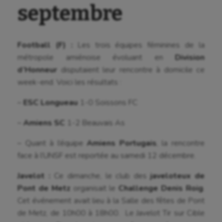
septembre
Aéronautique
Football (F) :
Les trois équipes féminines de la
métropole amiénoise évoluant en
Division
Athlétisme
d’Honneur
disputaient leur rencontre à domicile ce
Auto
week-end. Voici les résultats :
Aviron
–
ESC Longueau
1-0 Soissons FC
Balle à la main
–
Amiens SC
1-2 Beauvais As
Ballon au poing
– Quant à l’équipe
Amiens Portugais
, la rencontre
face à l’UNSF est reportée au samedi 12 décembre.
Baseball
Javelot :
Ce dimanche, le club des
javeloteux de
Billard
Pont de Metz
organisait le
Challenge Denis Roig
.
Boules lyonnaises
Cet événement avait lieu à la Salle des fêtes de Pont
de Metz, de 10h00 à 18h00. Le Javelot Tir sur Cible
Canoë-kayak