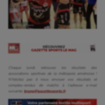
Ⓒ Gazette Sports
Chaque lundi, retrouvez les résultats des
associations sportives de la métropole amiénoise !
N’hésitez pas à nous envoyer vos résultats et
comptes-rendus de matchs à l’adresse e-mail
suivante:
bruno@gazettesports.fr