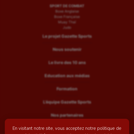
SPORT DE COMBAT
Boxe Anglaise
Boxe Française
Muay Thaï
Judo
Le projet Gazette Sports
Nous soutenir
Le livre des 10 ans
Education aux médias
Formation
L’équipe Gazette Sports
Nos partenaires
En visitant notre site, vous acceptez notre politique de
Recrutement