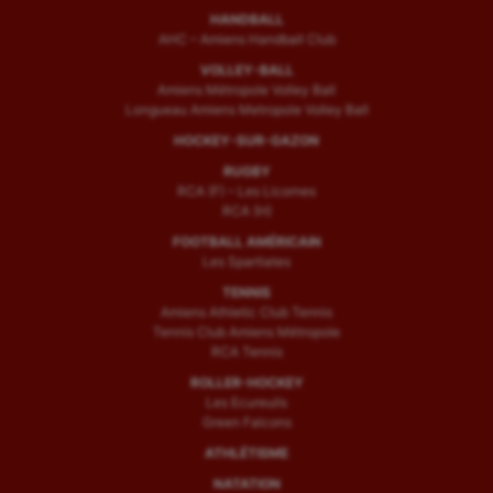
Sport handicap
HANDBALL
AHC – Amiens Handball Club
Sport santé
VOLLEY-BALL
Amiens Métropole Volley Ball
Sport-entreprise
Longueau Amiens Metropole Volley Ball
Sport-santé
HOCKEY-SUR-GAZON
RUGBY
Tir
RCA (F) – Les Licornes
RCA (H)
Tir à l'arc
FOOTBALL AMÉRICAIN
Les Spartiates
Triathlon
TENNIS
Ultimate frisbee
Amiens Athletic Club Tennis
Tennis Club Amiens Métropole
RCA Tennis
UNSS
ROLLER-HOCKEY
Voile
Les Ecureuils
Green Falcons
Wakeboard
ATHLÉTISME
NATATION
Water-polo