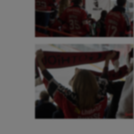
Cerf Volant
Gymn
Cheerleading
Halté
Course à pied
Hand
Crossfit
Hipp
Cyclisme
Jeux