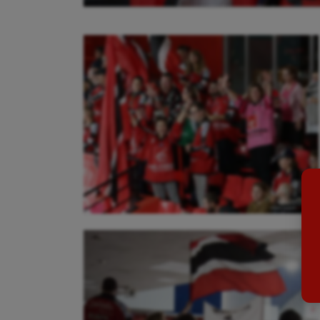
Aéronautique
Dan
Athlétisme
Equi
Auto
Esca
Aviron
Escr
Balle à la main
Fitn
Ballon au poing
Flag 
Baseball
Foot
Billard
Futs
Boules lyonnaises
Golf
Canoë-kayak
Gymn