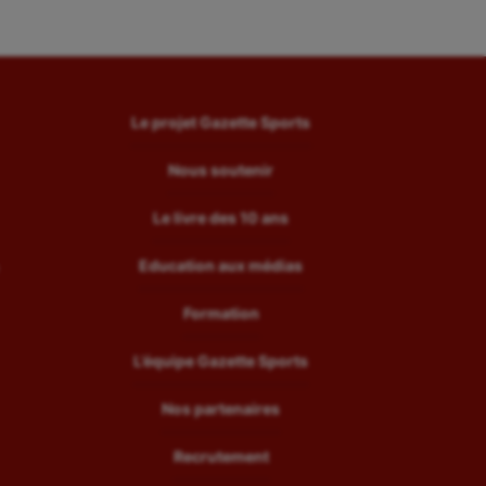
Le projet Gazette Sports
Nous soutenir
Le livre des 10 ans
Education aux médias
Formation
L’équipe Gazette Sports
Nos partenaires
Recrutement