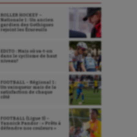
ROLLER HOCKEY –
Nationale 1 : Un ancien
gardien des Gothiques
rejoint les Écureuils
EDITO : Mais où va-t-on
dans le cyclisme de haut
niveau?
FOOTBALL – Régional 1 :
Un vainqueur mais de la
satisfaction de chaque
côté
FOOTBALL (Ligue 3) –
Yannick Pandor : « Prêts à
défendre nos couleurs »