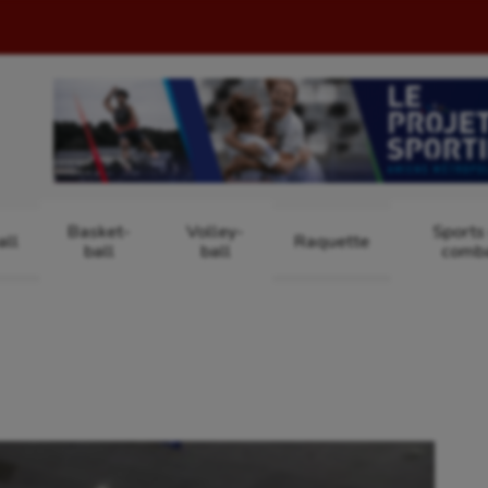
Basket-
Volley-
Sports
ll
Raquette
ball
ball
comb