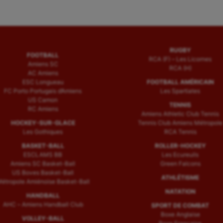
RUGBY
FOOTBALL
RCA (F) – Les Licornes
Amiens SC
RCA (H)
AC Amiens
ESC Longueau
FOOTBALL AMÉRICAIN
FC Porto Portugais d’Amiens
Les Spartiates
US Camon
TENNIS
RC Amiens
Amiens Athletic Club Tennis
HOCKEY-SUR-GLACE
Tennis Club Amiens Métropole
Les Gothiques
RCA Tennis
BASKET-BALL
ROLLER-HOCKEY
ESCLAMS BB
Les Ecureuils
Amiens SC Basket-Ball
Green Falcons
US Boves Basket-Ball
ATHLÉTISME
étropole Amiénoise Basket-Ball
NATATION
HANDBALL
AHC – Amiens Handball Club
SPORT DE COMBAT
Boxe Anglaise
VOLLEY-BALL