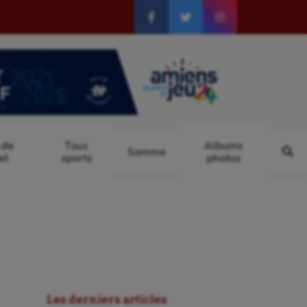
 de
Tous
Albums
Somme
at
sports
photos
Les derniers articles