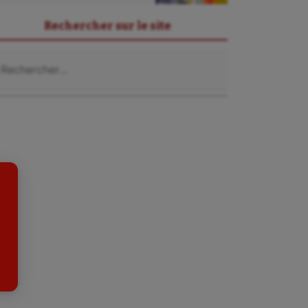
Rechercher sur le site
chercher :
Sarbacane
Sauvetage sportif
Sport adapté
Sport handicap
Sport santé
Sport-entreprise
Sport-santé
Tir
Tir à l'arc
Triathlon