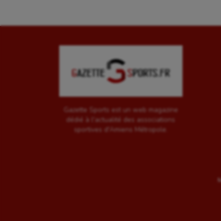
Gazette Sports est un web magazine
dédié à l'actualité des associations
sportives d'Amiens Métropole.
M