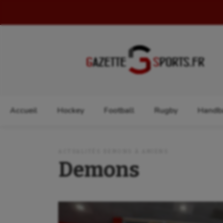
Rechercher :
Accueil
Hockey
Football
Rugby
Handba
ACTUALITÉS DEMONS À AMIENS
Demons